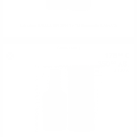
Edradour BALLECHIN 2004 19 YO Manzanilla 0.7/55.0%
Сингъл малц
178
€
95
350
лв.
00
0.700 л.