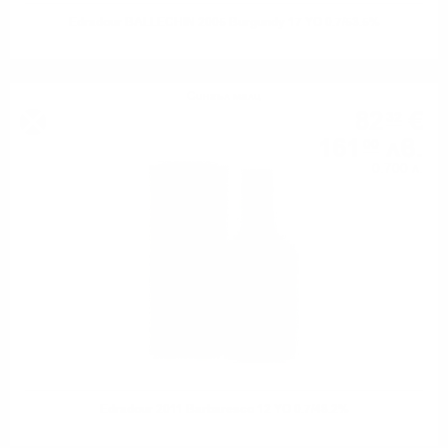
Edradour BALLECHIN 2005 Burgundy 17 YO 0.7/53.5%
Сингъл малц
82
€
32
161
лв.
00
0.700 л.
Edradour 2011 Barbaresco 12 YO 0.7/48.2%