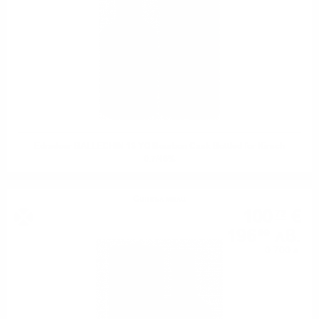
Edradour BALLECHIN 13 YO Bourbon Cask Bottled for Kirsch
0.7/46%
Сингъл малц
100
€
72
196
лв.
99
0.700 л.