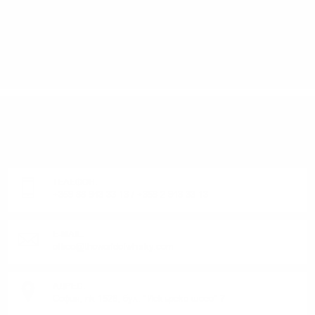
ИМАТЕ ВЪПРОСИ ОТНОСНО ВАШАТА ПОРЪЧКА
ИЛИ ПРОДУКТ?
Понеделник до Петък от 9:00 до 17:00 ч. (Без празниците).
ТЕЛЕФОН:
+359 88 943 33 13
/
+359 2 943 33 13
E-MAIL:
office@theworldofwhisky.com
АДРЕС:
София, пк 1528, бул. "Искърско шосе" 7