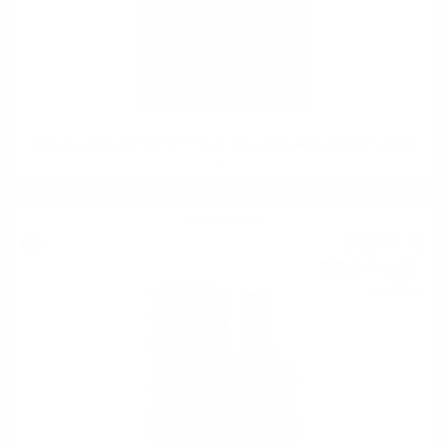
Edradour BALLECHIN 13 YO Cask Strength Edition 0.7/54.9% batch
#1
Сингъл малц
197
€
36
386
лв.
00
0.700 л.