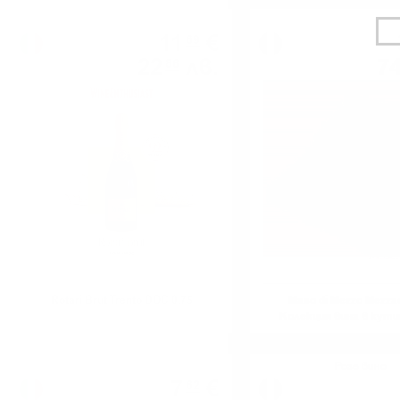
Шампейн
11
€
69
22
лв.
7
86
0.750 л.
Rotari Brut Trento DOC 0.75
Maso di Mezzo Mezza
Колекция вина в кутия
Червено вино
Розе вино
7
€
62