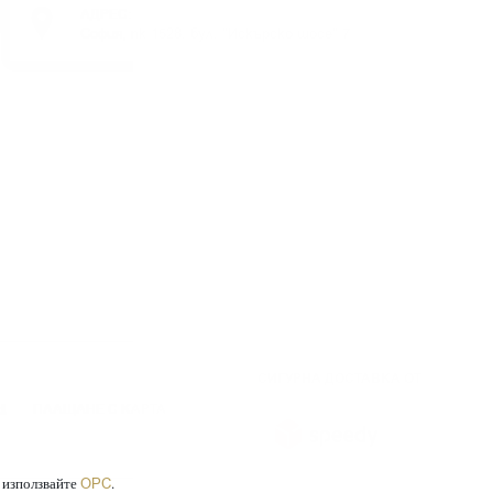
АДРЕС:
София, пк 1528, бул. "Искърско шосе" 7
СИГУРНА ДОСТАВКА ОТ
ПЛАЩАНЕ С КАРТА
, използвайте
.
ОРС