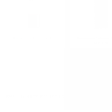
Mezzacorona Merlot DOC 0.75
Mezzacorona Cabernet 
DOC 0.75
ИМАТЕ ВЪПРОСИ ОТНОСНО ВАШАТА ПОРЪЧКА И