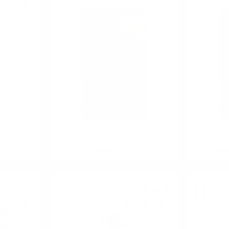
4
лв.
14
лв.
51
90
0.750 л.
0.750 л.
an Lagrein
Mezzacorona Castel Firmian Pinot
Mezza
5
Grigio DOC 0.75
Sauvi
Червено вино
7
€
8
€
42
48
4
лв.
16
лв.
51
59
0.750 л.
0.750 л.