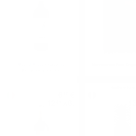
Maso di Mezzo Pinot Grigio
Mezzacorona Pinot Grigi
Mezzacorona DOC 0.75
Червено вино
Червено вино
6
€
37
12
лв.
1
46
0.750 л.