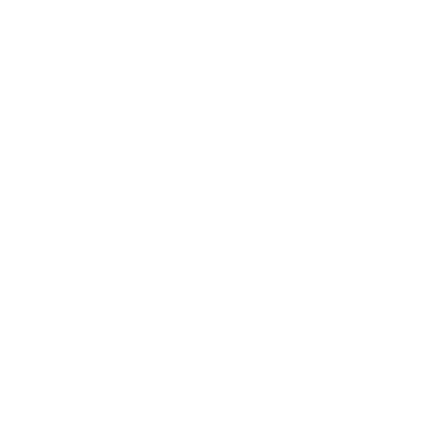
ona Pinot Grigio Riserva
Mezzacorona Teroldego Riserva DOC
DOC 0.75
0.75
Понеделник до Петък от 9:00 до 17:00 ч. (Без празниците).