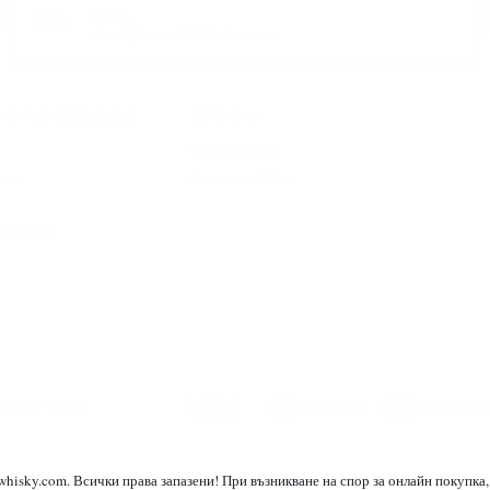
E-MAIL:
office@theworldofwhisky.com
DOFWHISKY.COM
ПРОФИЛ
Моят профил
ания
Списък с любими
те данни
КОВ ПРЕВОД
whisky.com. Всички права запазени! При възникване на спор за онлайн покупка