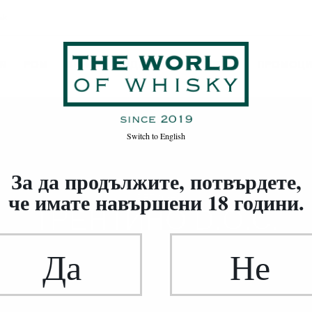
ък
Я
РОМ
ВИНО
ВОДКА / ДЖИН / ДРУГИ
ПРОМОЦ
Switch to
English
За да продължите, потвърдете,
че имате навършени 18 години.
РЕГИОН
ТРЕНТИНО D.O.C.
Да
Не