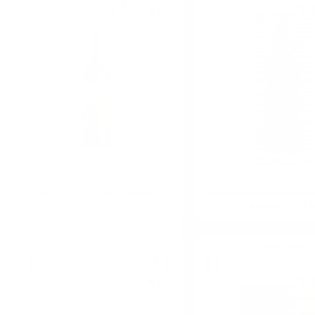
14
лв.
1
90
0.750 л.
Mezzacorona Castel Firmian
Mezzacorona Castel Firmi
Teroldego DOC 0.75
Rosato DOC 0.7
Бяло вино
Бяло вино
7
€
62
14
лв.
1
90
0.750 л.