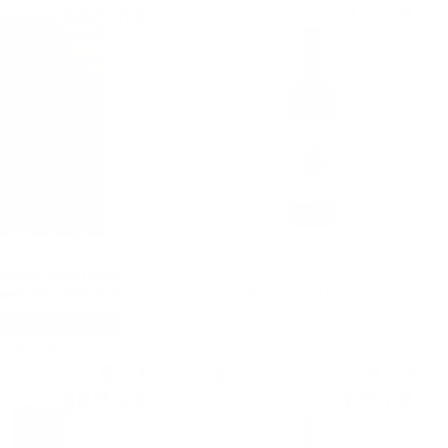
14
лв.
14
лв.
90
90
0.750 л.
0.750 л.
corona Castel Firmian
Maso di Mezzo Teroldego
gnon blanc DOC 0.75
Mezzacorona DOC 0.75
Бяло вино
Бяло вино
8
€
9
€
48
54
16
лв.
18
лв.
59
66
0.750 л.
0.750 л.