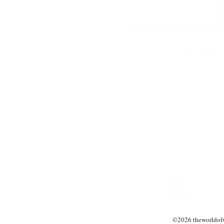
ТЕЛЕФОН:
+359 88 943 33 13
/
+359 2 943 33 13
ПРОДУКТИ
ЗА THEWORL
Уиски
ВОДКА / ДЖИН /
За нас
ДРУГИ
ЛИМИТИРАНИ
Доставки и плащ
ИЗДАНИЯ
ПРОМОЦИИ
Кариери
Ром
Аксесоари
Защита на лични
Вино
Общи условия
Контакти
НАЛОЖЕН ПЛАТЕЖ
БАН
©
2026
theworldof