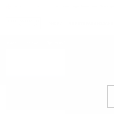
English
Нови
Специални предложения
За подар
УИСКИ
ЛИМИТИРАНИ ИЗДАНИ
Трентино D.O.C.
Начало
Произход