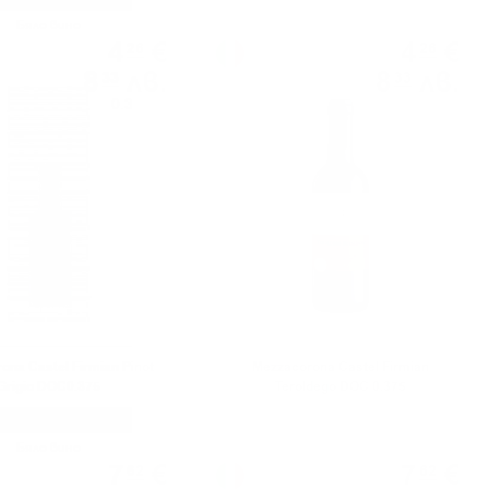
Бяло вино
Червено вино
4
€
4
€
26
26
8
лв.
8
лв.
33
33
0.375 л.
0.375 л.
ona Castel Firmian Pinot
Mezzacorona Castel Firmian
Grigio DOC0.375
Teroldego DOC 0.375
Бяло вино
Червено вино
7
€
7
€
62
62