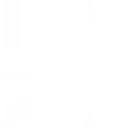
 Pinot Grigio DOC 0.75
Mezzacorona Gewurztraminer DOC
0.75
Бяло вино
Червено вино
9
€
9
€
54
54
18
лв.
18
лв.
66
66
0.750 л.
0.750 л.