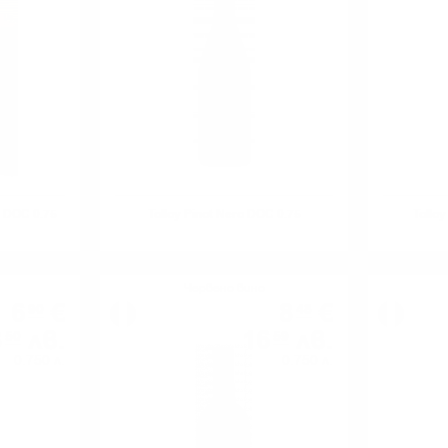
o DOC 0.75
Tolloy Pinot Nero DOC 0.75
Tolloy
Червено вино
6
€
8
€
90
48
3
лв.
16
лв.
50
59
0.750 л.
0.750 л.