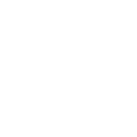
SCALLYWAG "The Chocolate" Limited Edition 2024 Port cask Douglas
Laing 0.7/ 48 %
Блендид малц
53
€
15
103
лв.
95
0.700 л.