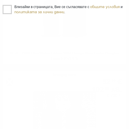
общите условия
Влизайки в страницата, Вие се съгласявате с
и
политиката за лични данни
.
SCALLYWAG The Winter Edition 2024 Orange Wine Casks Douglas
Laing 0.7/ 53.9 %
Блендид малц
52
€
16
102
лв.
02
0.700 л.