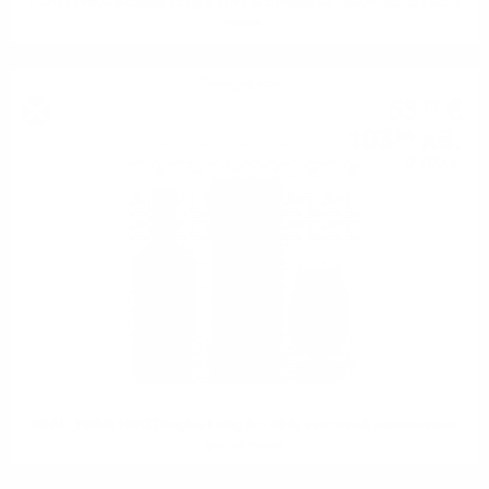
SCALLYWAG Douglas Laing 0.7/ 46 % с подарък лимитирана уиски
чаша
Блендид малц
53
€
15
103
лв.
95
0.700 л.
SCALLYWAG 10YO Douglas Laing 0.7/ 46 % с подарък лимитирана
уиски чаша