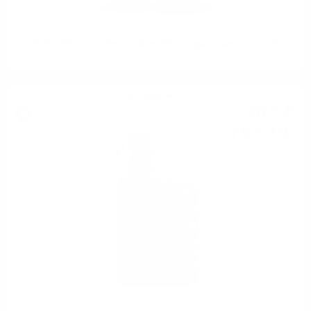
SCALLYWAG The Winter Edition 2023 Douglas Laing 0.7/ 52.5 %
Блендид малц
40
€
18
78
лв.
59
0.700 л.