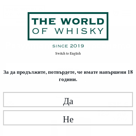
Резултати от търсенето
Начало
Резултати от търсенето
Switch to
English
ФИЛТРИ
За да продължите, потвърдете,
че имате навършени 18
години.
Най-нови
20
Да
Блендид малц
63
€
91
125
лв.
00
Не
0.700 л.