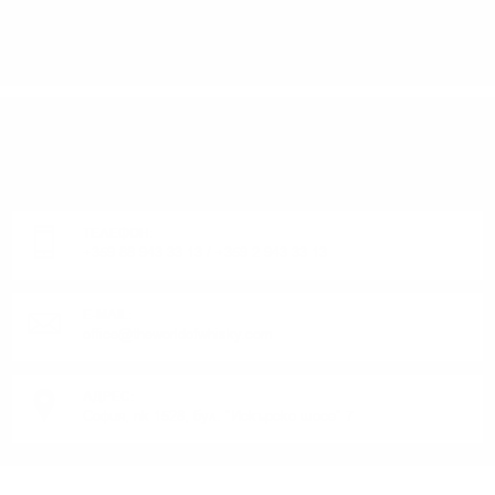
ИМАТЕ ВЪПРОСИ ОТНОСНО ВАШАТА ПОРЪЧКА
ИЛИ ПРОДУКТ?
Понеделник до Петък от 9:00 до 17:00 ч. (Без празниците).
ТЕЛЕФОН:
+359 88 943 33 13
/
+359 2 943 33 13
E-MAIL:
office@theworldofwhisky.com
АДРЕС:
София, пк 1528, бул. "Искърско шосе" 7