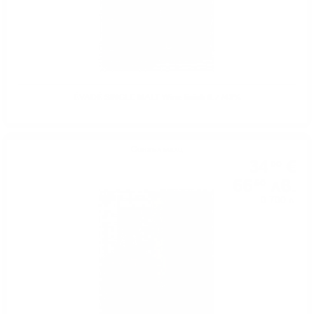
ÉVADÉ SINGLE MALT Wine finish 0.7 /43%
Сингъл малц
34
€
00
66
лв.
50
0.700 л.