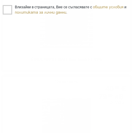
общите условия
Влизайки в страницата, Вие се съгласявате с
и
политиката за лични данни
.
ÉVADÉ SINGLE MALT Rum finish 0.7 /43%
Сингъл малц
40
€
90
79
лв.
99
0.700 л.