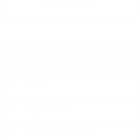
ÉVADÉ SINGLE MALT 0.7 /40%
ИМАТЕ ВЪПРОСИ ОТНОСНО ВАШАТА ПОРЪЧКА
ИЛИ ПРОДУКТ?
Понеделник до Петък от 9:00 до 17:00 ч. (Без празниците).
ТЕЛЕФОН:
+359 88 943 33 13
/
+359 2 943 33 13
E-MAIL:
office@theworldofwhisky.com
АДРЕС:
София, пк 1528, бул. "Искърско шосе" 7