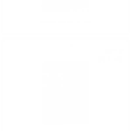
ÉVADÉ PEATED MALT 0.7 /43%
Сингъл малц
30
€
32
59
лв.
30
0.700 л.