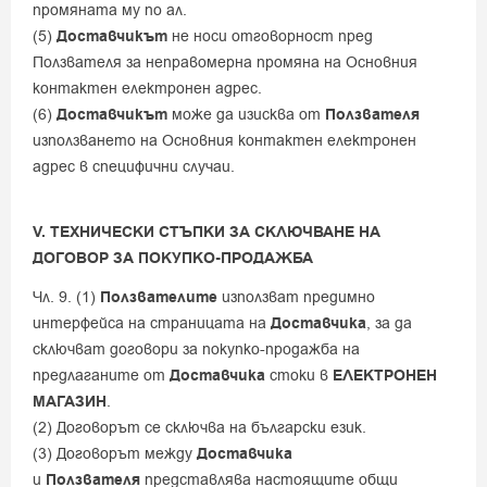
промяната му по ал.
(5)
Доставчикът
не носи отговорност пред
Ползвателя за неправомерна промяна на Основния
контактен електронен адрес.
(6)
Доставчикът
може да изисква от
Ползвателя
използването на Основния контактен електронен
адрес в специфични случаи.
V. ТЕХНИЧЕСКИ СТЪПКИ ЗА СКЛЮЧВАНЕ НА
ДОГОВОР ЗА ПОКУПКО-ПРОДАЖБА
Чл. 9. (1)
Ползвателите
използват предимно
интерфейса на страницата на
Доставчика
, за да
сключват договори за покупко-продажба на
предлаганите от
Доставчика
стоки в
ЕЛЕКТРОНЕН
МАГАЗИН
.
(2) Договорът се сключва на български език.
(3) Договорът между
Доставчика
и
Ползвателя
представлява настоящите общи