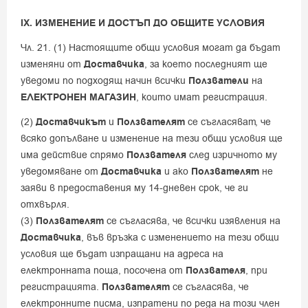
IX. ИЗМЕНЕНИЕ И ДОСТЪП ДО ОБЩИТЕ УСЛОВИЯ
Чл. 21. (1) Настоящите общи условия могат да бъдат
изменяни от
Доставчика
, за което последният ще
уведоми по подходящ начин всички
Ползватели
на
ЕЛЕКТРОНЕН МАГАЗИН
, които имат регистрация.
(2)
Доставчикът
и
Ползвателят
се съгласяват, че
всяко допълване и изменение на тези общи условия ще
има действие спрямо
Ползвателя
след изричното му
уведомяване от
Доставчика
и ако
Ползвателят
не
заяви в предоставения му 14-дневен срок, че ги
отхвърля.
(3)
Ползвателят
се съгласява, че всички изявления на
Доставчика
, във връзка с изменението на тези общи
условия ще бъдат изпращани на адреса на
електронната поща, посочена от
Ползвателя
, при
регистрацията.
Ползвателят
се съгласява, че
електронните писма, изпратени по реда на този член