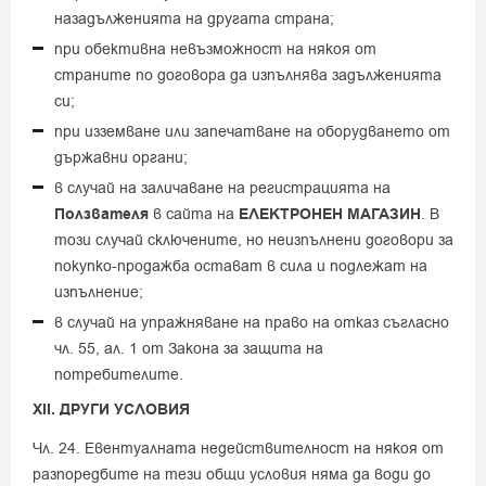
назадълженията на другата страна;
при обективна невъзможност на някоя от
страните по договора да изпълнява задълженията
си;
при изземване или запечатване на оборудването от
държавни органи;
в случай на заличаване на регистрацията на
Ползвателя
в сайта на
ЕЛЕКТРОНЕН МАГАЗИН
. В
този случай сключените, но неизпълнени договори за
покупко-продажба остават в сила и подлежат на
изпълнение;
в случай на упражняване на право на отказ съгласно
чл. 55, ал. 1 от Закона за защита на
потребителите.
XII. ДРУГИ УСЛОВИЯ
Чл. 24. Евентуалната недействителност на някоя от
разпоредбите на тези общи условия няма да води до