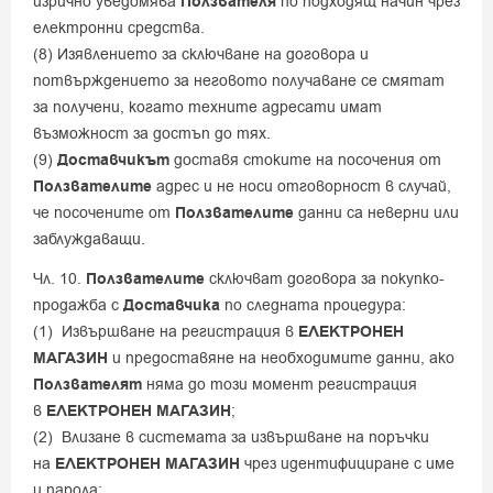
изрично уведомява
Ползвателя
по подходящ начин чрез
електронни средства.
(8) Изявлението за сключване на договора и
потвърждението за неговото получаване се смятат
за получени, когато техните адресати имат
възможност за достъп до тях.
(9)
Доставчикът
доставя стоките на посочения от
Ползвателите
адрес и не носи отговорност в случай,
че посочените от
Ползвателите
данни са неверни или
заблуждаващи.
Чл. 10.
Ползвателите
сключват договора за покупко-
продажба с
Доставчика
по следната процедура:
(1) Извършване на регистрация в
ЕЛЕКТРОНЕН
МАГАЗИН
и предоставяне на необходимите данни, ако
Ползвателят
няма до този момент регистрация
в
ЕЛЕКТРОНЕН МАГАЗИН
;
(2) Влизане в системата за извършване на поръчки
на
ЕЛЕКТРОНЕН МАГАЗИН
чрез идентифициране с име
и парола;