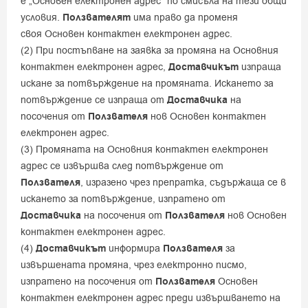
е „Основен електронен адрес“ по смисъла на тези общи
условия.
Ползвателят
има право да променя
своя Основен контактен електронен адрес.
(2) При постъпване на заявка за промяна на Основния
контактен електронен адрес,
Доставчикът
изпраща
искане за потвърждение на промяната. Искането за
потвърждение се изпраща от
Доставчика
на
посочения от
Ползвателя
нов Основен контактен
електронен адрес.
(3) Промяната на Основния контактен електронен
адрес се извършва след потвърждение от
Ползвателя
, изразено чрез препратка, съдържаща се в
искането за потвърждение, изпратено от
Доставчика
на посочения от
Ползвателя
нов Основен
контактен електронен адрес.
(4)
Доставчикът
информира
Ползвателя
за
извършената промяна, чрез електронно писмо,
изпратено на посочения от
Ползвателя
Основен
контактен електронен адрес преди извършването на