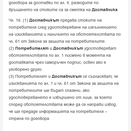
договора за доставки по ал. 4, разходите по
връщането на стоките са за сметка на
Доставчика
.
Чл. 16. (1)
Доставчикът
предава стоките на
потребителя след удостоверяване на изпълнението
на изискванията и наличието на обстоятелствата по
чл. 61 от Закона за защита на потребителите.
(2)
Потребителят
и
Доставчикът
удостоверяват
обстоятелствата по ал. 1 писмено в момента на
доставката чрез саморъчен подпис, освен ако е
уговорено друго.
(3) Потребителят и
Доставчикът
се съгласяват, че
изискванията по ал. 1 и чл. 61 от Закона за защита на
потребителите ще бъдат спазени, ако
удостоверяването е извършено от лице, за което
според обстоятелствата може да се направи извод,
че ще предаде информацията на потребителя –
страна по договора.