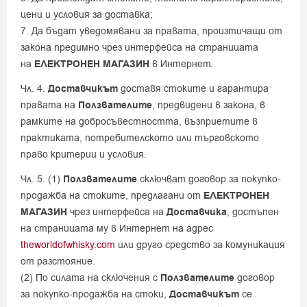
цени и условия за доставка;
7. Да бъдат уведомявани за правата, произтичащи от
закона предимно чрез интерфейса на страницата
на
ЕЛЕКТРОНЕН МАГАЗИН
в Интернет.
Чл. 4.
Доставчикът
доставя стоките и гарантира
правата на
Ползвателите
, предвидени в закона, в
рамките на добросъвестността, възприетите в
практиката, потребителското или търговското
право критерии и условия.
Чл. 5. (1)
Ползвателите
сключват договор за покупко-
продажба на стоките, предлагани от
ЕЛЕКТРОНЕН
МАГАЗИН
чрез интерфейса на
Доставчика
, достъпен
на страницата му в Интернет на адрес
theworldofwhisky.com
или друго средство за комуникация
от разстояние.
(2) По силата на сключения с
Ползвателите
договор
за покупко-продажба на стоки,
Доставчикът
се