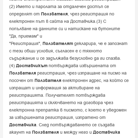
(2) Името и паролата за отдалечен достъп се
определят от
Ползвателя
, чрез регистрация по
електронен път в сайта на Доставчика.(3) С
попълване на данните си и натискане на бутоните
"Да, приемам" и
"Регистрация",
Ползвателят
декларира, че е запознат
с тези общи условия, съгласен е с тяхното
съдържание и се задължава безусловно да ги спазва.
(4)
Доставчикът
потвърждава извършената от
Ползвателя
регистрация, чрез изпращане на писмо на
посочен от
Ползвателя
електронен адрес, на който се
изпращат и информация за активиране на
регистрацията. Получателят потвърждава
регистрацията и сключването на договора чрез
електронна препратка в писмото, с което е уведомен
за извършената регистрация, изпратено от
Доставчика
. След потвърждаването се създава
акаунт на
Ползвателя
и между него и
Доставчика