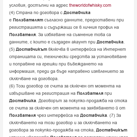
условия, достъпни на адрес
theworldofwhisky.com
(4) Страна по договора с
Доставчика
е
Ползвателят
съгласно данните, предоставени при
регистрацията и съдържащи се в личния профил на
Ползвателя
. За избягване на съмнение това са
данните, с които е създаден акаунт при
Доставчика
.
(5)
Доставчикът
включва в интерфейса на Интернет
страницата си, технически средства за установяване
и поправяне на грешки при въвеждането на
информация, преди да бъде направено изявлението за
сключване на договора.
(6) Този договор се счита за сключен от момента на
извършване на регистрация на
Ползвателя
при
Доставчика
. Договорът за покупко-продажба на стока
се счита за сключен от момента на заявяването й от
Ползвателя
чрез интерфейса на
Доставчика
. (7) За
сключването на този договор и за сключването на
договора за покупко-продажба на стока,
Доставчикът