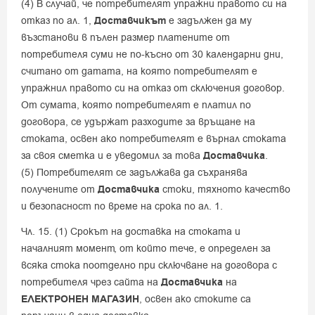
(4) В случай, че потребителят упражни правото си на
отказ по ал. 1,
Доставчикът
е задължен да му
възстанови в пълен размер платените от
потребителя суми не по-късно от 30 календарни дни,
считано от датата, на която потребителят е
упражнил правото си на отказ от сключения договор.
От сумата, която потребителят е платил по
договора, се удържат разходите за връщане на
стоката, освен ако потребителят е върнал стоката
за своя сметка и е уведомил за това
Доставчика
.
(5) Потребителят се задължава да съхранява
получените от
Доставчика
стоки, тяхното качество
и безопасност по време на срока по ал. 1.
Чл. 15. (1) Срокът на доставка на стоката и
началният момент, от който тече, е определен за
всяка стока поотделно при сключване на договора с
потребителя чрез сайта на
Доставчика
на
ЕЛЕКТРОНЕН МАГАЗИН
, освен ако стоките са