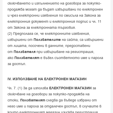
сключването и изпълнението на договора за покупко-
продажба могат да бъдат извършвани по електронен
и чрез електронни изявления по смисъла на Закона за
електронния документ и електронния подпис и чл. 11
от Закона за електронната търговия.
(2) Предполага се, че електронните изявления,
извършени от
Ползвателите
на сайта, са извършени
от лицата, посочени в данните, предоставени
от
Ползвателя
при извършване на регистрация,
ако
Ползвателят
е въвел съответното име и парола
за достъп.
IV. ИЗПОЛЗВАНЕ НА ЕЛЕКТРОНЕН МАГАЗИН
Чл. 7. (1) За да използва
ЕЛЕКТРОНЕН МАГАЗИН
за
сключване на договори за покупко-продажба на
стоки,
Ползвателят
следва да въведе избрани от
него име и парола за отдалечен достъп, в случаите в
които електронният магазин изисква регистрация.