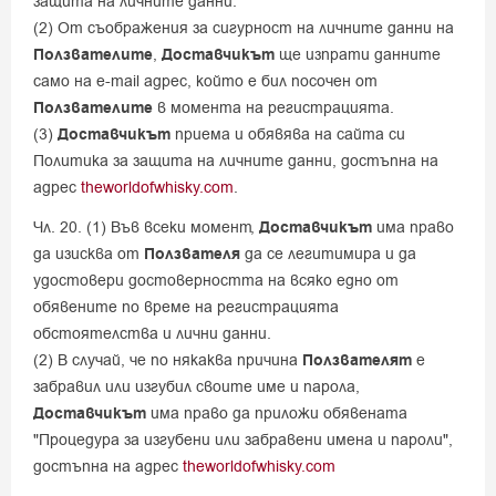
защита на личните данни.
(2) От съображения за сигурност на личните данни на
Ползвателите
,
Доставчикът
ще изпрати данните
само на e-mail адрес, който е бил посочен от
Ползвателите
в момента на регистрацията.
(3)
Доставчикът
приема и обявява на сайта си
Политика за защита на личните данни, достъпна на
адрес
theworldofwhisky.com
.
Чл. 20. (1) Във всеки момент,
Доставчикът
има право
да изисква от
Ползвателя
да се легитимира и да
удостовери достоверността на всяко едно от
обявените по време на регистрацията
обстоятелства и лични данни.
(2) В случай, че по някаква причина
Ползвателят
е
забравил или изгубил своите име и парола,
Доставчикът
има право да приложи обявената
"Процедура за изгубени или забравени имена и пароли",
достъпна на адрес
theworldofwhisky.com