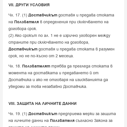
VII. ДРУГИ УСЛОВИЯ
Чл. 17. (1)
Доставчикът
доставя и предава стоката
на
Ползвателя
в определения при сключването на
договора срок.
(2) Ако срокът по ал. 1 не е изрично уговорен между
страните при сключването на договора,
Доставчикът
доставя и предава стоката в разумен
срок, но не по-късно от 2 месеца.
Чл. 18.
Ползвателят
трябва да прегледа стоката в
момента на доставката и предаването й от
Доставчика и ако не отговаря на изискванията да
уведоми за това незабавно Доставчика.
VIII. ЗАЩИТА НА ЛИЧНИТЕ ДАННИ
Чл. 19. (1)
Доставчикът
предприема мерки за защита
на личните данни на
Ползвателя
съгласно Закона за