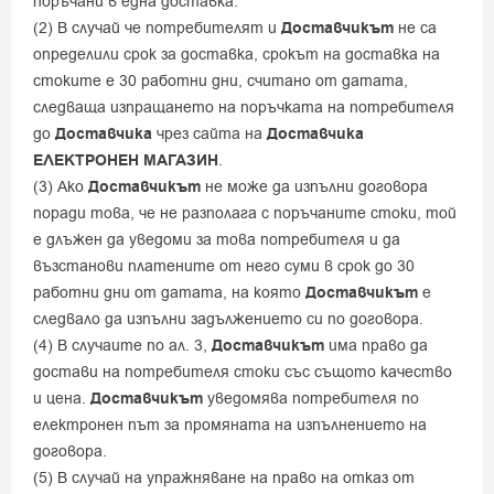
поръчани в една доставка.
(2) В случай че потребителят и
Доставчикът
не са
определили срок за доставка, срокът на доставка на
стоките е 30 работни дни, считано от датата,
следваща изпращането на поръчката на потребителя
до
Доставчика
чрез сайта на
Доставчика
ЕЛЕКТРОНЕН МАГАЗИН
.
(3) Ако
Доставчикът
не може да изпълни договора
поради това, че не разполага с поръчаните стоки, той
е длъжен да уведоми за това потребителя и да
възстанови платените от него суми в срок до 30
работни дни от датата, на която
Доставчикът
е
следвало да изпълни задължението си по договора.
(4) В случаите по ал. 3,
Доставчикът
има право да
достави на потребителя стоки със същото качество
и цена.
Доставчикът
уведомява потребителя по
електронен път за промяната на изпълнението на
договора.
(5) В случай на упражняване на право на отказ от