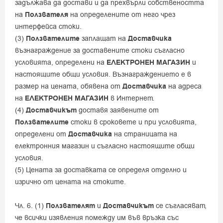
задължава да достави и да прехвърли собствеността
на
Ползвателя
на определените от него чрез
интерфейса стоки.
(3)
Ползвателите
заплащат на
Доставчика
възнаграждение за доставените стоки съгласно
условията, определени на
ЕЛЕКТРОНЕН МАГАЗИН
и
настоящите общи условия. Възнаграждението е в
размер на цената, обявена от
Доставчика
на адреса
на
ЕЛЕКТРОНЕН МАГАЗИН
в Интернет.
(4)
Доставчикът
доставя заявените от
Ползвателите
стоки в сроковете и при условията,
определени от
Доставчика
на страницата на
електронния магазин и съгласно настоящите общи
условия.
(5) Цената за доставката се определя отделно и
изрично от цената на стоките.
Чл. 6. (1)
Ползвателят
и
Доставчикът
се съгласяват,
че всички изявления помежду им във връзка със