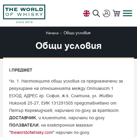
Общи условия
Начало
Общи условия
І.ПРЕДМЕТ
Чл. 1. Настоящите общи условия са предназначени за
регулиране на отношенията между Оптимист 1
ЕООД, АДРЕС гр. София, ж.к. Слатина, ул. Живко
Николов 25-27, ЕИК 131291505 представлявано от
Петър Керемидчиев, наричано по-долу за краткост
ДОСТАВЧИК
, и клиентите, наричани по-долу
ПОЛЗВАТЕЛИ
, на електронния магазин
"
theworldofwhisky.com
" наричан по-долу