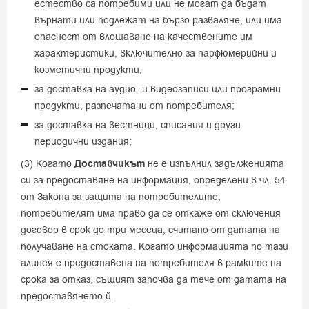
естество са потребими или не могат да бъдат
върнати или подлежат на бързо разваляне, или има
опасност от влошаване на качествените им
характеристики, включително за парфюмерийни и
козметични продукти;
за доставка на аудио- и видеозаписи или програмни
продукти, разпечатани от потребителя;
за доставка на вестници, списания и други
периодични издания;
(3) Когато
Доставчикът
не е изпълнил задълженията
си за предоставяне на информация, определени в чл. 54
от Закона за защита на потребителите,
потребителят има право да се откаже от сключения
договор в срок до три месеца, считано от датата на
получаване на стоката. Когато информацията по тази
алинея е предоставена на потребителя в рамките на
срока за отказ, същият започва да тече от датата на
предоставянето й.