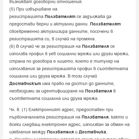
възникват договорни отношения.
(5) При извършване на
регистрацията
Ползвателят
се задължава да
предостави верни и актуални данни.
Ползвателят
своевременно актуализира данните, посочени в
регистрацията си, в случай на промяна.
(6) В случай че за регистрация на
Ползвателя
се
използва профил в уеб социални мрежи или други мрежи,
страна по договора е лицето, което е титуляр на
използвания за регистрацията профил в съответната
социална или друга мрежа. В този случай
Доставчикът
има право на достъп до данните,
необходими за идентифициране на
Ползвателя
в
съответната социална или друга мрежа.
Чл. 8. (1) Електронният адрес, предоставен при
първоначалната регистрация на
Ползвателя
, както и
всеки следващ електронен адрес, използван за обмен на
изявления между
Ползвателя
и
Доставчика
,