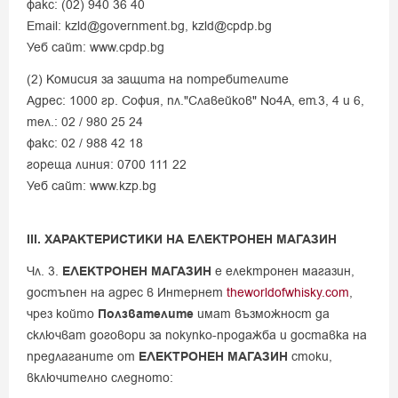
факс: (02) 940 36 40
Email: kzld@government.bg, kzld@cpdp.bg
Уеб сайт: www.cpdp.bg
(2) Комисия за защита на потребителите
Адрес: 1000 гр. София, пл."Славейков" No4А, ет.3, 4 и 6,
тел.: 02 / 980 25 24
факс: 02 / 988 42 18
гореща линия: 0700 111 22
Уеб сайт: www.kzp.bg
III. ХАРАКТЕРИСТИКИ НА ЕЛЕКТРОНЕН МАГАЗИН
Чл. 3.
ЕЛЕКТРОНЕН МАГАЗИН
e електронен магазин,
достъпен на адрес в Интернет
theworldofwhisky.com
,
чрез който
Ползвателите
имат възможност да
сключват договори за покупко-продажба и доставка на
предлаганите от
ЕЛЕКТРОНЕН МАГАЗИН
стоки,
включително следното: