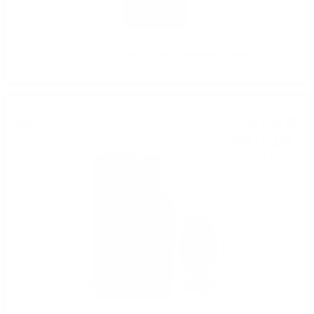
LAPHROAIG Select 0.7 40% Лафройг Селект
Блендид малц
47
€
40
92
лв.
71
0.700 л.