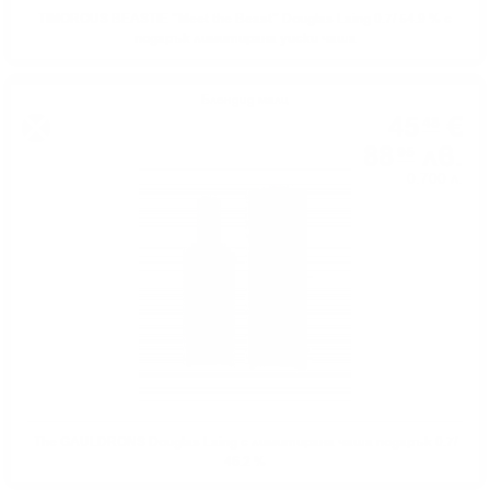
TIMOROUS BEASTIE "Meet the Beast" Douglas Laing 0.7/ 54.9 % с
подарък лимитирана уиски чаша
Блендид малц
45
€
48
88
лв.
95
0.700 л.
The GAULDRONS Douglas Laing с лимитирана чаша подарък 0.7/
46.2 %