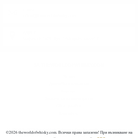
E-MAIL:
office@theworldofwhisky.com
АДРЕС:
София, пк 1528, бул. "Искърско шосе" 7
ЗА THEWORLDOFWHISKY.COM
За нас
Доставки и плащания
Кариери
Защита на личните данни
Общи условия
Контакти
©2019 - 2026 theworldofwhisky.com. Всички права запазени! При
©
2026
theworldofwhisky.com. Всички права запазени! При възникване на
ОРС
възникване на спор за онлайн покупка, използвайте
.