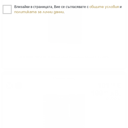
общите условия
Влизайки в страницата, Вие се съгласявате с
и
политиката за лични данни
.
JOHNNIE WALKER Blue Label Premium blend 0.7 / 40%
Сингъл малц
101
€
75
%
199
лв.
01
0.700 л.