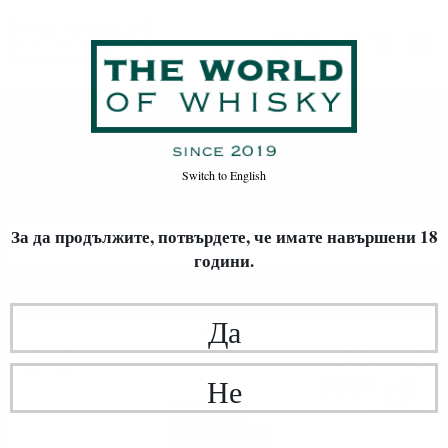
ПРОМОЦИИ
Начало
ПРОМОЦИИ
Switch to
English
За да продължите, потвърдете,
че имате навършени 18
ФИЛТРИ
години.
Най-нови
20
Да
Блендид
204
€
01
%
399
лв.
Не
01
0.700 л.