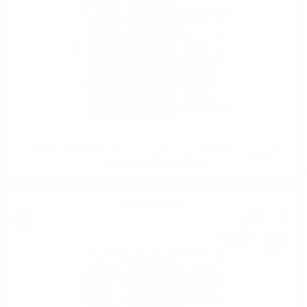
TIMOROUS BEASTIE 10YO Douglas Laing 0.7/ 46.8 % с подарък
лимитирана уиски чаша
Блендид малц
53
€
15
103
лв.
95
0.700 л.