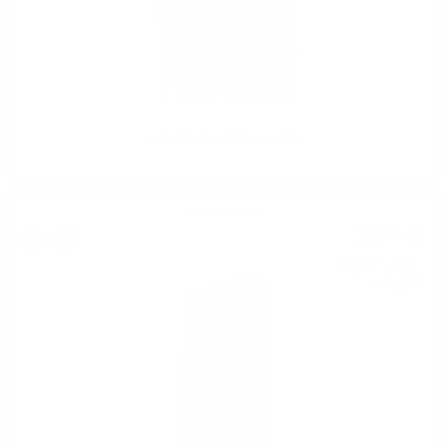
LAGAVULIN 16 YO 0.7 / 43%
Сингъл малц
35
€
79
%
70
лв.
00
0.700 л.