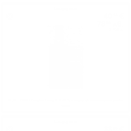
Блендид малц
40
€
18
78
лв.
59
0.700 л.
SCALLYWAG Douglas Laing 0.7/ 46 % с подарък лимитирана уиски
чаша
Блендид малц
33
€
98