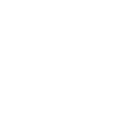
66
лв.
46
0.700 л.
The EPICUREAN Douglas Laing 0.7/ 46.2 % с подарък лимитирана
чаша
Блендид малц
44
€
52
87
лв.
07
0.700 л.