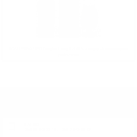
SCALLYWAG 10YO Douglas Laing 0.7/ 46 % с подарък лимитирана
уиски чаша
ИМАТЕ ВЪПРОСИ ОТНОСНО ВАШАТА ПОРЪЧКА
ИЛИ ПРОДУКТ?
Понеделник до Петък от 9:00 до 17:00 ч. (Без празниците).
ТЕЛЕФОН:
+359 88 943 33 13
/
+359 2 943 33 13