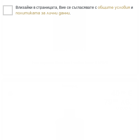
общите условия
Влизайки в страницата, Вие се съгласявате с
и
политиката за лични данни
.
Journeyman Bourbon Featherbone 0.5/45%
Блендид
40
€
90
79
лв.
99
0.500 л.