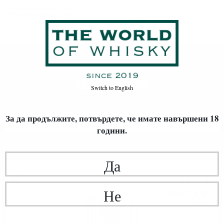
Царевица
Начало
Уиски
ВИД ЗЪРНО
Царевица
Switch to
English
За да продължите, потвърдете,
че имате навършени 18
ФИЛТРИ
години.
Най-нови
20
Да
Бърбън
50
€
76
99
лв.
Не
28
0.500 л.