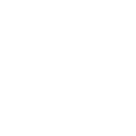
Ника Барел Nikka From the Barrel 0.5l / 51.4%
ИМАТЕ ВЪПРОСИ ОТНОСНО ВАШАТА ПОРЪЧКА
ИЛИ ПРОДУКТ?
Понеделник до Петък от 9:00 до 17:00 ч. (Без празниците).
ТЕЛЕФОН:
+359 88 943 33 13
/
+359 2 943 33 13