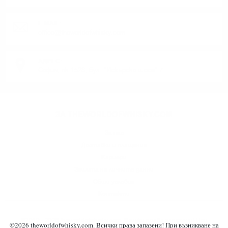
E-MAIL:
office@theworldofwhisky.com
АДРЕС:
София, пк 1528, бул. "Искърско шосе" 7
ЗА THEWORLDOFWHISKY.COM
За нас
Доставки и плащания
Кариери
Защита на личните данни
Общи условия
Контакти
©2019 - 2026 theworldofwhisky.com. Всички права запазени! При
©
2026
theworldofwhisky.com. Всички права запазени! При възникване на