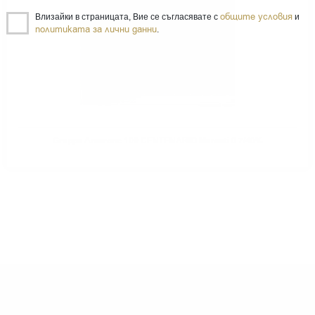
общите условия
Влизайки в страницата, Вие се съгласявате с
и
политиката за лични данни
.
Grappa Amarone 100 CENTENARIO Marcati 0.7/40%
ИМАТЕ ВЪПРОСИ ОТНОСНО ВАШАТА ПОРЪЧКА
ИЛИ ПРОДУКТ?