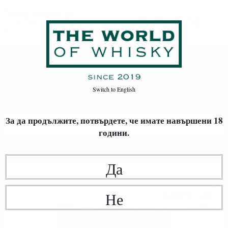
ГРАПА
Начало
ЛИМИТИРАНИ ИЗДАНИЯ
ГРАПА
Switch to
English
За да продължите, потвърдете,
че имате навършени 18
ФИЛТРИ
години.
Най-нови
20
Да
Грапа
76
€
16
148
лв.
Не
96
0.700 л.