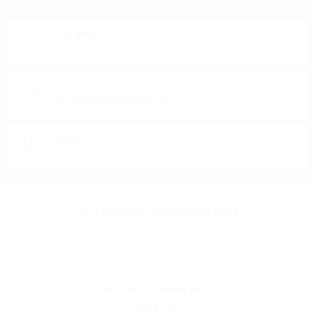
Понеделник до Петък от 9:00 до 17:00 ч. (Без празниците).
ТЕЛЕФОН:
+359 88 943 33 13
/
+359 2 943 33 13
E-MAIL:
office@theworldofwhisky.com
АДРЕС:
София, пк 1528, бул. "Искърско шосе" 7
ЗА THEWORLDOFWHISKY.COM
За нас
Доставки и плащания
Кариери
Защита на личните данни
Общи условия