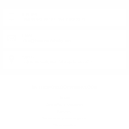
Понеделник до Петък от 9:00 до 17:00 ч. (Без празниците).
ТЕЛЕФОН:
+359 88 943 33 13
/
+359 2 943 33 13
E-MAIL:
office@theworldofwhisky.com
АДРЕС:
София, пк 1528, бул. "Искърско шосе" 7
ЗА THEWORLDOFWHISKY.COM
За нас
Доставки и плащания
Кариери
Защита на личните данни
Общи условия