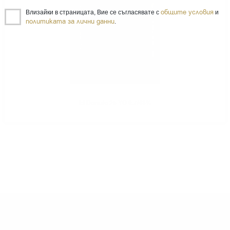
общите условия
Влизайки в страницата, Вие се съгласявате с
и
политиката за лични данни
.
El Dorado 25 YO 0.7/43%
ИМАТЕ ВЪПРОСИ ОТНОСНО ВАШАТА ПОРЪЧКА
ИЛИ ПРОДУКТ?