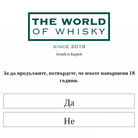
ИЗКЛЮЧИТЕЛНИ
Начало
Ром
ИЗКЛЮЧИТЕЛНИ
Switch to
English
За да продължите, потвърдете,
че имате навършени 18
ФИЛТРИ
години.
Най-нови
20
Да
Тъмен ром
627
€
40
1 227
лв.
Не
09
0.700 л.