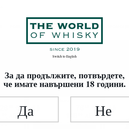
ък
Я
РОМ
ВИНО
ВОДКА / ДЖИН / ДРУГИ
ПРОМОЦ
Switch to
English
За да продължите, потвърдете,
че имате навършени 18 години.
€
в.
Грапа
Да
Не
26
€
76
€
36
16
1
лв.
148
лв.
56
96
0.700 л.
0.700 л.