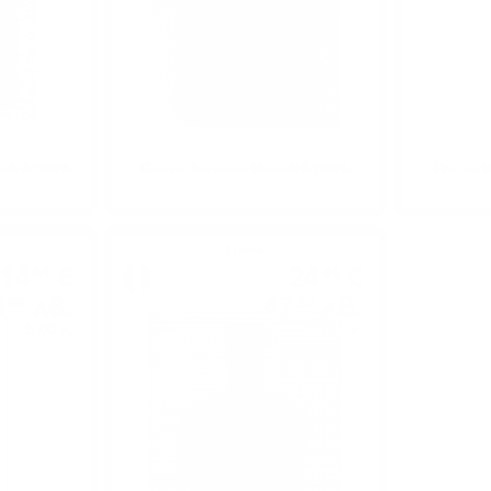
ati 0.7/40%
Grappa Amarone Marcati 0.7/40%
Grappa R
Грапа
14
€
24
€
51
44
3
лв.
47
лв.
96
80
5.00 л.
0.700 л.