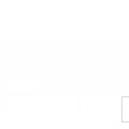
English
Нови
Специални предложения
За подар
УИСКИ
ЛИМИТИРАНИ ИЗДАНИ
РАКИЯ
Начало
ВОДКА / ДЖИН / ДРУГИ
РАКИЯ
11
.
25
€
114
.
53
ФИЛТРИ
22
.
00
лв.
224
.
00
л
Ракия
Ракия
20
€
08
39
лв.
5
27
1.00 л.