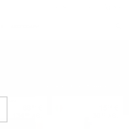
и
Вход
Регистрация
0
ИИ
АКСЕСОАРИ
Най-нови
20
Сортирай по:
Покажи по:
Грапа
Ракия
68
€
15
€
97
76
134
лв.
30
лв.
89
82
0.700 л.
0.700 л.