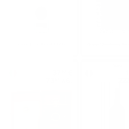
Grappa Veneti Marcati 0.7/40%
Grappa Chardonnay Marc
Грапа
Грапа
37
€
1
82
73
лв.
22
97
0.700 л.