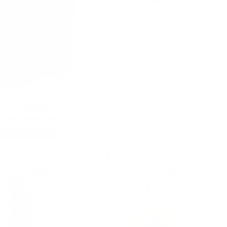
arone BARRIQUE Marcati
Wild raspberry spirit Walcher 0.7/40%
0% with wooden box
Грапа
Грапа
23
€
18
€
43
64
45
лв.
36
лв.
83
46
1.50 л.
0.700 л.