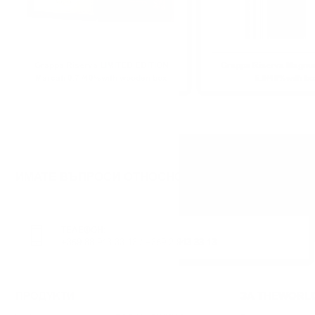
Grappa Riserva LIMITED EDITION
Grappa Riserva Magnu
Marcati 0.7 /40%with wooden box
5.0/40%with bo
ИМАТЕ ВЪПРОСИ ОТНОСНО ВАШАТА ПОРЪЧКА И
ТЕЛЕФОН:
+359 88 943 33 13
/
+359 2 943 33 13
ПРОДУКТИ
ЗА THEWORL