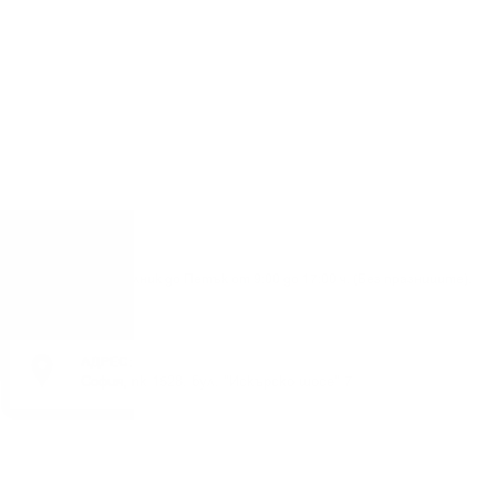
Понеделник до Петък от 9:00 до 17:00 ч. (Без празниците).
АДРЕС:
София, пк 1528, бул. "Искърско шосе" 7