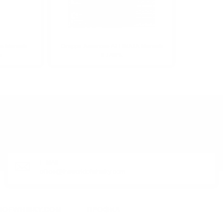
m Marcati
Grappa Amarone AFFINATA Marcati
x
0.7/40%
ЛИ ПРОДУКТ?
E-MAIL:
office@theworldofwhisky.com
DOFWHISKY.COM
ПРОФИЛ