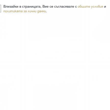
Влизайки в страницата, Вие се съгласявате с
общите условия
и
политиката за лични данни
.
her 0.7/38%
Grappa Amarone 100 CENTENARIO
Grappa Am
Marcati 0.7/40%
0.7/4
Грапа
18
€
21
€
64
27
6
лв.
41
лв.
46
60
0.700 л.
0.700 л.