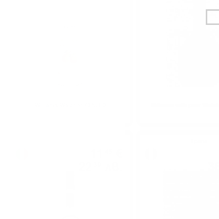
Williams Walcher 40%/1.0
Williams with pear Walc
Грапа
Грапа
11
€
45
22
лв.
3
39
0.700 л.