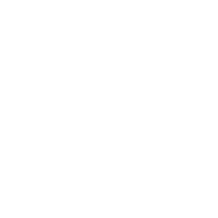
ИМАТЕ ВЪПРОСИ ОТНОСНО ВАШАТА ПОРЪЧКА И
ТЕЛЕФОН:
+359 88 943 33 13
/
+359 2 943 33 13