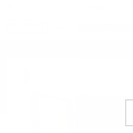
English
Нови
Специални предложения
За подар
УИСКИ
ЛИМИТИРАНИ ИЗДАНИ
Grappa Amarone
Начало
ЛИМИТИРАНИ ИЗДАНИЯ
ГРАПА