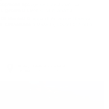
 сортове грозде се използват за
и дават и името на грапата.
00 Marcati Grappa di Amarone Riserva
ат. Отлежава в малки дъбови бъчви в
Може да
вземете поръчката
си
от нашият склад в София