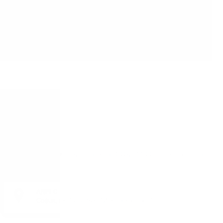
Понеделник до Петък от 9:00 до 17:00 ч. (Без празниците).
АДРЕС:
София, пк 1528, бул. "Искърско шосе" 7