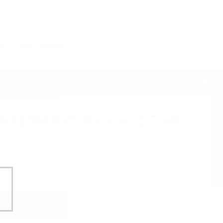
и
Вход
Регистрация
0
ИИ
АКСЕСОАРИ
1
/
1
NTENARIO Marcati 0.7/40%
РЪЧАЙ
Добави в любими