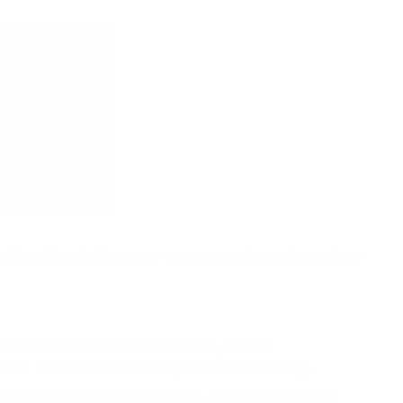
gliano Marcati
: влагат цялата си душа в производството
шнината на компанията, тази
ави впечатление при всеки повод.
 Corvina и Rondinella в лимитирана