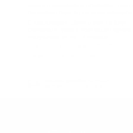
серия и елегантна опаковка. Тези
производството на вина Amarone 
С кехлибарен цвят и мек на вкус, 1
Centenario ухае с прекрасен аром
продължение на 18 месеца.
ТЕМПЕРАТУРА НА СЕРВИРАНЕ : 12-14° C
АЛКОХОЛНО СЪДЪРЖАНИЕ: 40%
Безплатна доставка
при поръчка
над 76.69€ (150.00 лв.) за София
РЕГИОН