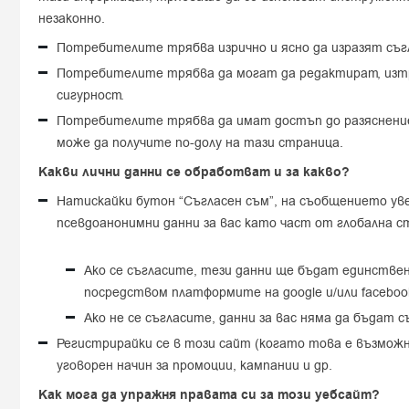
незаконно.
Потребителите трябва изрично и ясно да изразят съгл
Потребителите трябва да могат да редактират, изтр
сигурност.
Потребителите трябва да имат достъп до разяснение 
може да получите по-долу на тази страница.
Какви лични данни се обработват и за какво?
Натискайки бутон “Съгласен съм”, на съобщението ув
псевдоанонимни данни за вас като част от глобална ста
Ако се съгласите, тези данни ще бъдат единствен
посредством платформите на google и/или faceboo
Ако не се съгласите, данни за вас няма да бъдат
Регистрирайки се в този сайт (когато това е възмож
уговорен начин за промоции, кампании и др.
Как мога да упражня правата си за този уебсайт?