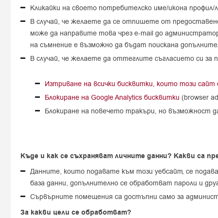
Кликайки на своето потребителско име/икона профил/
В случай, че желаете да се отпишете от предоставено
може да направите това чрез e-mail до администрато
на съмнение е възможно да бъдат поискана допълните
В случай, че желаете да оттеглите съгласието си за 
Изтриване на всички бисквитки, които този сайт е
Блокиране на Google Analytics бисквитки
(browser a
Блокиране на повечето тракъри, но възможност д
Къде и как се съхраняват личните данни? Какви са п
Данните, които подавате към този уебсайт, се подава
база данни, допълнително се обработват пароли и дру
Сървърните помещения са достъпни само за администр
За какви цели се обработват?