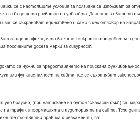
вайки се с настоящите условия за ползване се използват за о
чка за бъдещето развитие на уебсайта. Данните за вашето съг
 и име, се съхраняват единствено и само с цел отговор на напр
лзват за идентификацията ви като конкретен потребител и дос
ва посочените досега мерки за сигурност.
 докато са нужни за предоставянето на поискана функционалнос
слуга или функционалност на сайта, ще се съхраняват законосъ
уеб браузър, (при натискане на бутон “съгласен съм”) се изпр
не на трафик информацията и аудиторията на сайта. Тези данн
ехните съответни правила и регламенти, са: