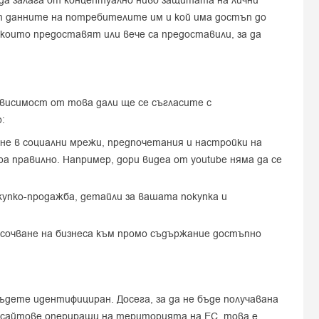
 да залага от концептуално ниво защитата на лични
ат данните на потребителите им и кой има достъп до
които предоставят или вече са предоставили, за да
висимост от това дали ще се съгласите с
:
ляне в социални мрежи, предпочетания и настройки на
а правилно. Например, дори видеа от youtube няма да се
окупко-продажба, детайли за вашата покупка и
сочване на бизнеса към промо съдържание достъпно
дете идентифициран. Досега, за да не бъде получавана
за сайтове опериращи на територията на ЕС, това е