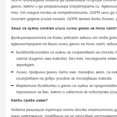
GDPR принуждава бизнеса да организира по-добре своите
данни, както и да реорганизира структурата си. Админи
тях. От гледна точка на потребителите, GDPR цели да с
получат дадена услуга онлайн. GDPR засяга всеки бизнес
Защо са нужни cookies и/или лични данни на този сайт
Функционалността на всеки уебсайт зависи от това доко
администриране на ваши лични данни на този сайт, зави
Бисквитки/cookies са нужни за съхраняване на стъпки 
сайта (където има такива). Без тях, последните няма
зареждат.
Лични, профилни данни, като име, телефон, мейл, са н
осигуряване на добри условия за последващи такива.
Маркетинг бисквитки и данни са нужни за предоставя
персонално за Вас, както и известия за нови/промо ус
Какви права имам?
Новата регулация третира почти всички статистични дан
тази информация, трябваше да се използват инструменти 