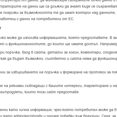
 структури от данни, да минимизира събираните лични данни и
страторите на данни ще са длъжни да знаят къде се съхраняв
е погрижи за възможността те да имат контрол над данните, 
, работещ с данни на потребители от ЕС.
?
лко може да използва информацията, която предоставяте. В за
сят и функционалностите, до които ще имате достъп. Например
при поръчка, вход в сайта, детайли за логин, коментари, споде
 как да бъдат възможни, съответно и сайта няма да функционир
ужни за извършването на поръчка и формиране на протокол за п
не на реклами съвпадащи с вашите интереси, таргетиране и на
луги/продукти, които този сайт предоставя.
ни като лична информация, чрез която потребител може да бъ
като adblocker/ghostly и прочее добавки към браузъри. Сега, 