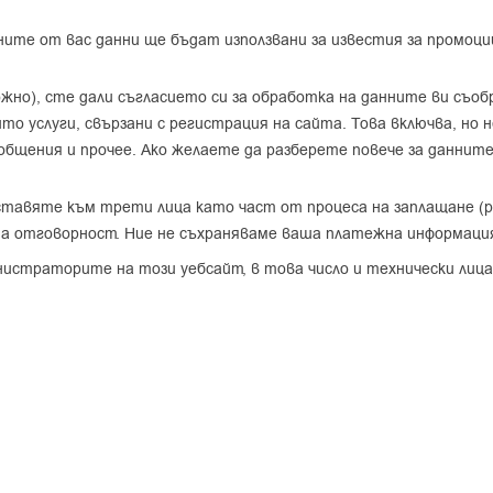
авените от вас данни ще бъдат използвани за известия за промоц
ожно), сте дали съгласието си за обработка на данните ви съо
о услуги, свързани с регистрация на сайта. Това включва, но н
общения и прочее. Ако желаете да разберете повече за даннит
тавяте към трети лица като част от процеса на заплащане (pay
хна отговорност. Ние не съхраняваме ваша платежна информаци
истраторите на този уебсайт, в това число и технически лица