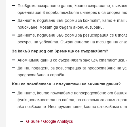
Псевдоминизираните данни, които изпращате, съглася
ориентация в поребителският интерес и са опорна то
Данните, подавани във форми за контакт, като e-mail
поискване, могат да бъдат анонимизирани.
Данните, подавани във форми за регистрация се изпо
ресурси на уебсайта. Съхранението на тези данни спаз
За какъв период от време ще се съхраняват?
Аномнимни данни се съхраняват за/с цел статистика,
Данни, подадени за регистрация за предоставяне на у
предоставяне и справки;
Кои са ползватели и получатели на личните данни?
Данните, които получаваме непосредствено от вашият 
функционалността на сайта, на системи за анализира
ако позволите. Инструментите, които използваме и т
G-Suite / Google Analitycs