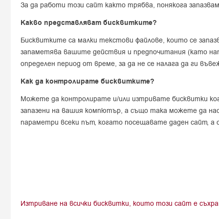
За да работи този сайт както трябва, понякога запазва
Какво представляват бисквитките?
Бисквитките са малки текстови файлове, които се запаз
запаметява вашите действия и предпочитания (като напр
определен период от време, за да не се налага да ги въ
Как да контролирате бисквитките?
Можете да контролирате и/или изтривате бисквитки ко
запазени на вашия компютър, а също така можете да нас
параметри всеки път, когато посещавате даден сайт, а о
Изтриване на всички бисквитки, които този сайт е съхра