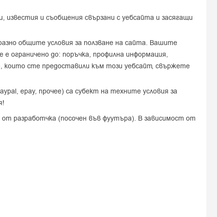
ии, известия и съобщения свързани с уебсайта и засягащи
бразно общите условия за ползване на сайта. Вашите
е е ограничено до: поръчка, профилна информация,
е, които сте предоставили към този уебсайт, свържете
pal, epay, прочее) са субект на техните условия за
я!
 от разработчка (посочен във фуутъра). В зависимост от