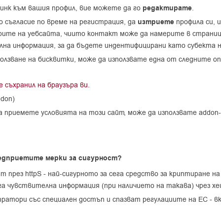
линк към вашия профил, вие можете да го
редактирате
.
 съгласие по време на регистрация, да
изтриете
профила си, 
рите на уебсайта, чиито контакт може да намерите в страниц
лна информация, за да бъдете индентифицирани като субекта н
ползване на бисквитки, може да използвате една от следните оп
 съхранил на браузъра ви.
ddon)
а приемете условията на този сайт, може да използвате addon
редприетите мерки за сигурност?
т през httpS - най-сигурното за сега средство за криптиране 
га чувствителна информация (при наличието на такава) чрез х
атори със специален достъп и спазват регулациите на ЕС - в