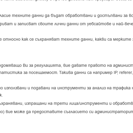
асие техните данни да бъдат обработвани и достъпвани за вся
иват и записват своите лични данни от уебсайтове и най-веч
относно как се съхраняват техните данни, какви са мерките з
едомяващо Ви за регулацията, вие давате правото на админис
тистика за посещаемост. Такива данни са например IP, referer, 
о използвани и подавани на инструменти за анализ на трафика 
k.
 съхранявани, изпращани на трети лица/инструменти и обработв
но) вие може да предоставите съгласието си администраторит