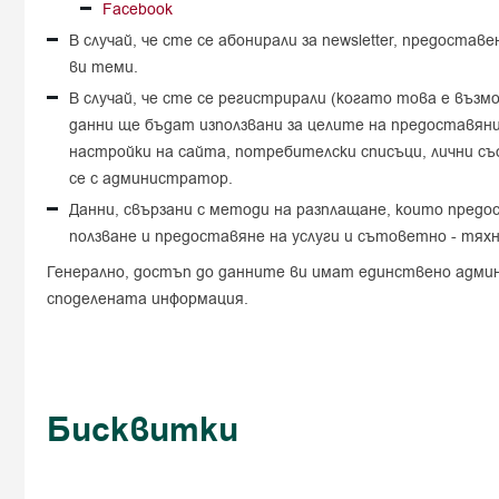
Facebook
В случай, че сте се абонирали за newsletter, предост
ви теми.
В случай, че сте се регистрирали (когато това е възм
данни ще бъдат използвани за целите на предоставянит
настройки на сайта, потребителски списъци, лични съ
се с администратор.
Данни, свързани с методи на разплащане, които предос
ползване и предоставяне на услуги и сътоветно - тя
Генерално, достъп до данните ви имат единствено админ
споделената информация.
Бисквитки