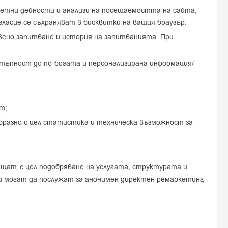
тчетни дейности и анализи на посещаемостта на сайта,
ласие се съхраняват в бисквитки на вашия браузър.
авено запитване и история на запитванията. При
тъпност до по-богата и персонализирана информация/
т;
образно с цел статистика и техническа възможност за
ащат, с цел подобряване на услугата, структурата и
и могат да послужат за анонимен директен ремаркетинг,