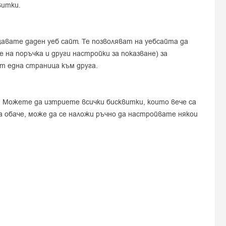
витки.
вате даден уеб сайт. Те позволяват на уебсайта да
а поръчка и други настройки за показване) за
т една страница към друга.
. Можете да изтриете всички бисквитки, които вече са
 обаче, може да се наложи ръчно да настройвате някои