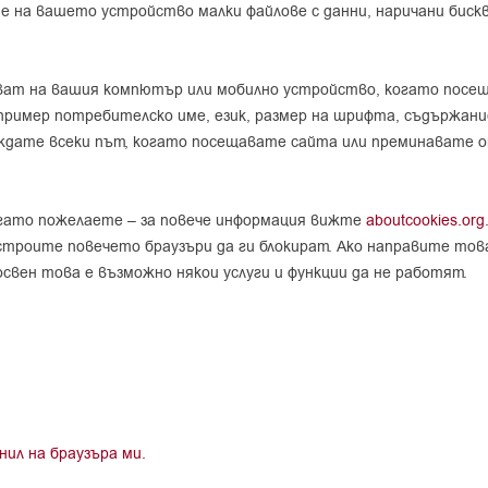
ме на вашето устройство малки файлове с данни, наричани биск
ват на вашия компютър или мобилно устройство, когато посеща
имер потребителско име, език, размер на шрифта, съдържание н
веждате всеки път, когато посещавате сайта или преминавате о
гато пожелаете – за повече информация вижте
aboutcookies.org
троите повечето браузъри да ги блокират. Ако направите това
свен това е възможно някои услуги и функции да не работят.
нил на браузъра ми.