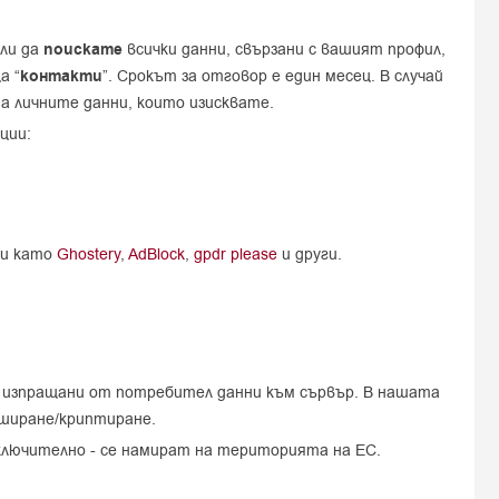
или да
поискате
всички данни, свързани с вашият профил,
а “
контакти
”. Срокът за отговор е един месец. В случай
а личните данни, които изисквате.
ции:
-и като
Ghostery
,
AdBlock
,
gpdr please
и други.
на изпращани от потребител данни към сървър. В нашата
еширане/криптиране.
ключително - се намират на територията на ЕС.