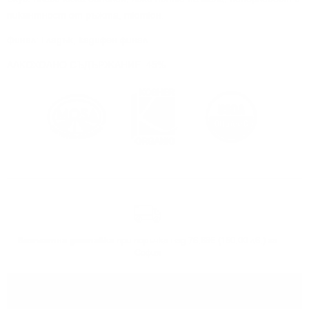
пикантност от ръжта, тютюн.
Финал: Гладък, кадифен финал.
АЛКОХОЛНО СЪДЪРЖАНИЕ: 45%
Безплатна доставка
при поръчка над 76.69€ (150.00 лв.) за
София