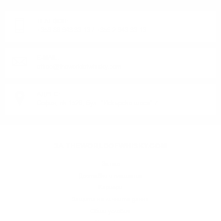
Понеделник до Петък от 9:00 до 17:00 ч. (Без празниците).
ТЕЛЕФОН:
+359 88 943 33 13
/
+359 2 943 33 13
E-MAIL:
office@theworldofwhisky.com
АДРЕС:
София, пк 1528, бул. "Искърско шосе" 7
ЗА THEWORLDOFWHISKY.COM
За нас
Доставки и плащания
Кариери
Защита на личните данни
Общи условия