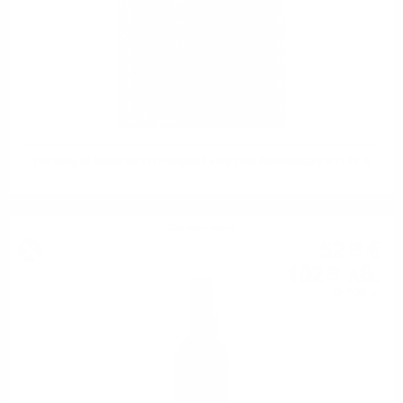
The King of Scots 50 YO Douglas Laing 75th Anniversary 0.7/ 46 %
Сингъл малц
52
€
19
102
лв.
08
0.700 л.