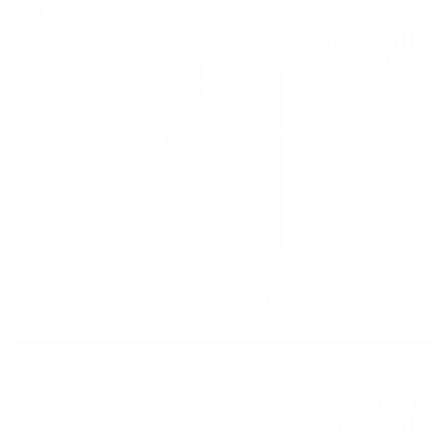
66
€
58
130
лв.
22
0.700 л.
Glenfarclas 15 YO 0.7/46%
Блендид малц
38
€
77
75
лв.
83
0.700 л.