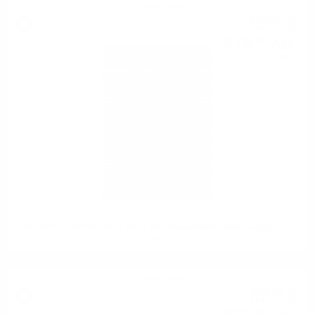
Сингъл малц
92
€
00
179
лв.
94
0.700 л.
ARDNAHOE INAUGURAL RELEASE Single Malt Hunter Laing 0.7/ 50
%
Сингъл малц
52
€
19
08