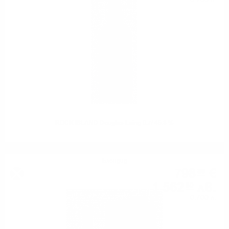
ROCK ISLAND Douglas Laing 0.7/ 46.8 %
Блендид
798
€
89
1 562
лв.
50
0.700 л.