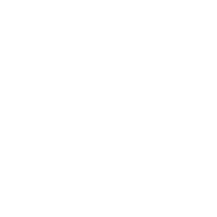
Блендид малц
52
€
19
102
лв.
08
0.700 л.
Douglas Laing BIG PEAT @CHRISTMAS 2021 0.7/ 52.8%