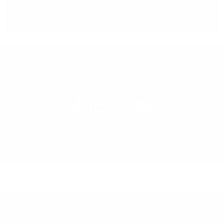
Може да
вземете поръчката
си от нашият склад в София
РЕГИОН
АМЕРИКА
НАУЧИ ПОВЕЧЕ
МОЖЕ ДА ОПИТАТЕ ОЩЕ