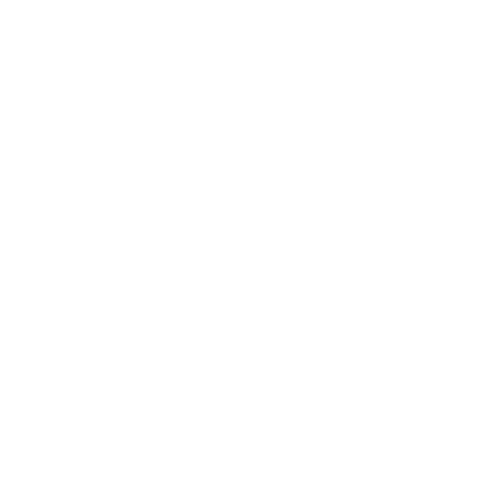
102
лв.
0.700 л.
Signatory 100Proof Mannochmore 2012/2024 11YO Edition #13 0.7
57.1%
ИМАТЕ ВЪПРОСИ ОТНОСНО ВАШАТА ПОРЪЧКА
ИЛИ ПРОДУКТ?