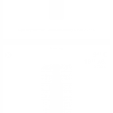
Signatory 100Proof Tullibardine Sherry 8 YO 0.7 57.1%
Блендид
9
€
54
18
лв.
66
0.700 л.