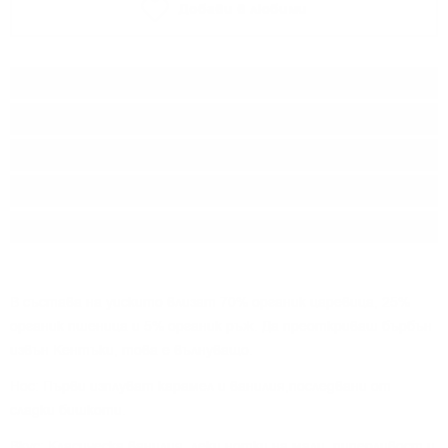
Добави в любими
Тип:
Бърбън
Дестилерия:
JOURNEYMAN
Производител:
Journeyman Distillery
Произход:
Америка
Разфасовка:
0.500
л.
В състава на уискито влизат 70% органик царевица, 25%
органик пшеница и 5% органик ръж. Да преоткриваш бърбън
извън Кентъки, това е вълнуващо.
Нос: Първи изплуват карамел и ванилия,последвани от
сладки бишкоти.
Вкус: Класическа ванилия, леки нотки на малц, пиперливост и