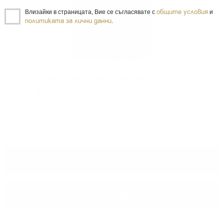
общите условия
Влизайки в страницата, Вие се съгласявате с
и
политиката за лични данни
.
Journeyman Bourbon Featherbone 0.5/45%
Бърбън
0.500 л.
Код: 010072458
50
€
/
99
лв.
76
28
Цените са с ДДС
−
+
ПОРЪЧАЙ