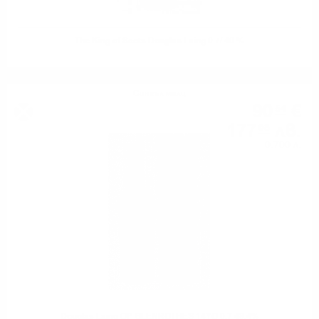
The King of Scots Douglas Laing 0.7/ 40 %
Сингъл малц
90
€
54
177
лв.
08
0.700 л.
Douglas Laing OP GLENROTHES 14YO 0.7 48.4%