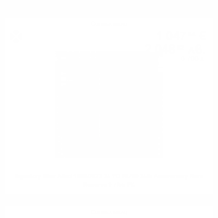
Сингъл малц
1 047
€
54
2 048
лв.
82
0.700 л.
Signatory Blair Athol 1988/2023 35 YO #6790 35th Anniversary Rare
Reserve 0.7/55.9%
Сингъл малц