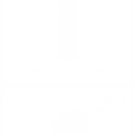
Signatory 100Proof Glenrothes 2014/2024 10YO Signatory 100
PROOF Edition #20 0.7 57.1%
Сингъл малц
493
€
18
964
лв.
58
0.700 л.