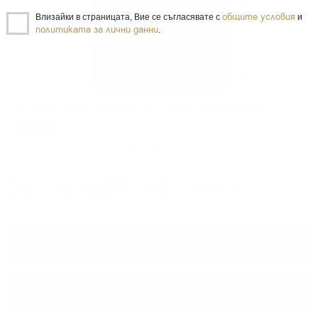
общите условия
Влизайки в страницата, Вие се съгласявате с
и
политиката за лични данни
.
LAPHROAIG Select 0.7 40% Лафройг
Селект
Сингъл малц
0.700 л.
Код: 010012312
35
€
/
70
лв.
79
00
41
72
€
Цените са с ДДС
−
+
ПОРЪЧАЙ