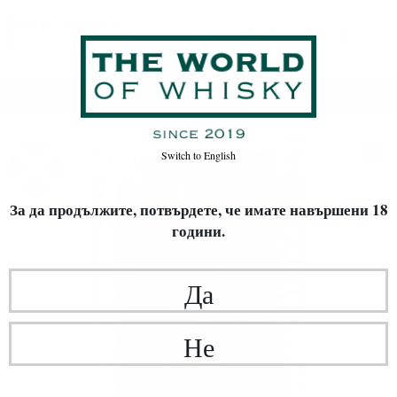
Начало
Уиски
ВИД УИСКИ
Single Malt
%
Switch to
English
За да продължите, потвърдете,
че имате навършени 18
години.
Да
Не