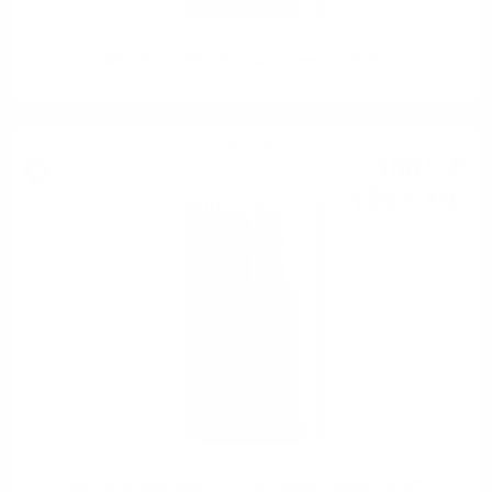
MACDUFF 12YO OP Дъглас Ленг 0.7/ 48.4%
Сингъл малц
100
€
13
195
лв.
84
0.700 л.
Big Peat's Finest Islay 15YO OP Douglas Laing 0.7/ 51.9%