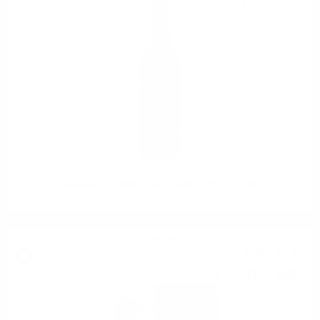
0.700 л.
Signatory UCF MORTLACH 2008 15 YO 0.7 46.0%
Сингъл малц
521
€
94
1 020
лв.
83
0.700 л.