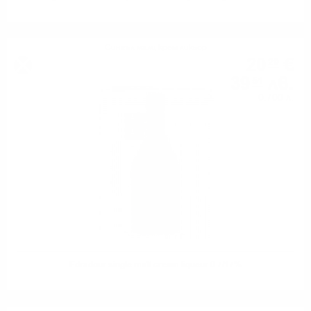
Сингъл малц крем ликьор
20
€
20
39
лв.
51
0.700 л.
Edradour single malt cream liqueur 0.7/17%