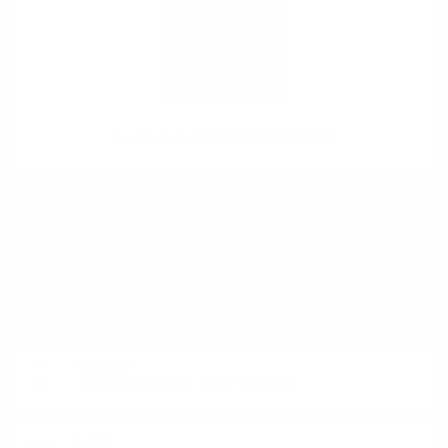
Douglas Laing PRV BENRIACH 8YO 0.7
ИМАТЕ ВЪПРОСИ ОТНОСНО ВАШАТА ПОРЪЧКА
ИЛИ ПРОДУКТ?
Понеделник до Петък от 9:00 до 17:00 ч. (Без празниците).
ТЕЛЕФОН:
+359 88 943 33 13
/
+359 2 943 33 13
E-MAIL: