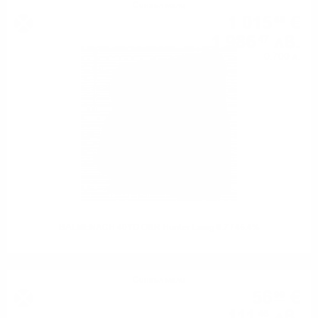
Сингъл малц
1 015
€
66
1 986
лв.
47
0.700 л.
BALMENACH 40YO O&R Hunter Laing 0.7 / 45.4%
Сингъл малц
56
€
99
111
лв.
46