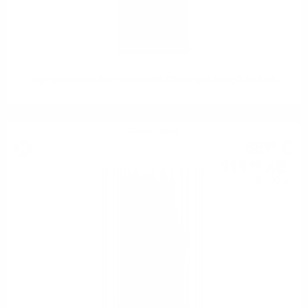
Big Peat's FAVOURITE 15YO 2006 OP Douglas Laing 0.7/ 48.4%
Сингъл малц
56
€
99
111
лв.
46
0.700 л.