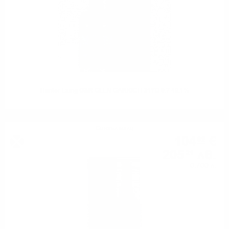
Hunter Laing O&R GLEN GARIOCH 31YO 0.7 49.1%
Сингъл малц
104
€
92
205
лв.
21
0.700 л.