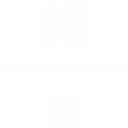
LEDAIG 1997 25 YO XOP Douglas Laing 0.7/ 43.8%
Сингъл малц
61
€
78
120
лв.
83
0.700 л.