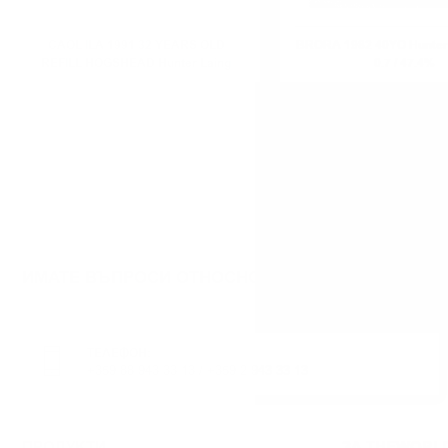
CAOL ILA 1991 32 YEARS OLD
BRORA 1982 40YO Hunter
REFILL HOGSHEAD Hunter Laing
0.7 / 47.4%
O&R 0.7 / 41%
ИМАТЕ ВЪПРОСИ ОТНОСНО ВАШАТА ПОРЪЧКА И
ТЕЛЕФОН:
+359 88 943 33 13
/
+359 2 943 33 13
ПРОДУКТИ
ЗА THEWORL