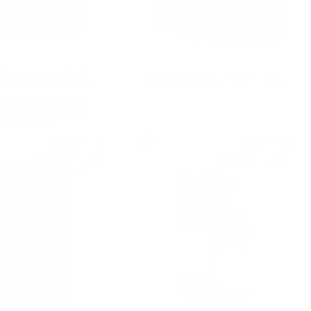
 Bunnahabhain 1978/2023
Signatory Highland Park 1991/2023
88 35th Anniversary RR
32YO #15088 35th Anniversary Rare
0.7/42.6%
Reserve 0.7/53.4%
Сингъл малц
Сингъл малц
109
€
109
€
71
71
214
лв.
214
лв.
57
57
0.700 л.
0.700 л.