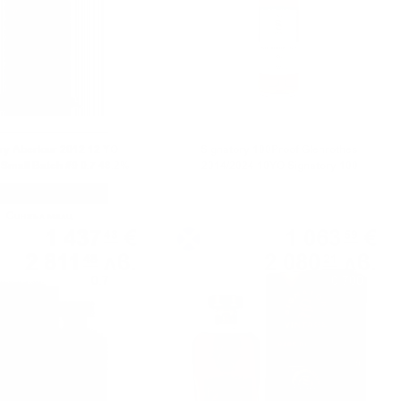
ry Aberlour 2012 12 YO
Signatory 100Proof Glenrothes
 Small Batch #9 0.7 48.2%
2014/2024 10YO Signatory 100
PROOF Edition #20 0.7 57.1%
Сингъл малц
Сингъл малц
1 437
€
1 063
€
48
59
2 811
лв.
2 080
лв.
48
21
0.700 л.
0.700 л.