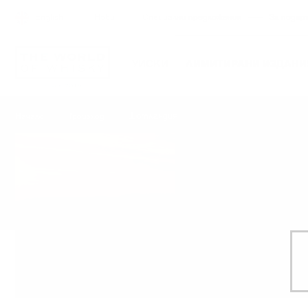
English
Нови
Специални предложения
За подар
УИСКИ
ЛИМИТИРАНИ ИЗДАНИ
Шотландия
Начало
Произход