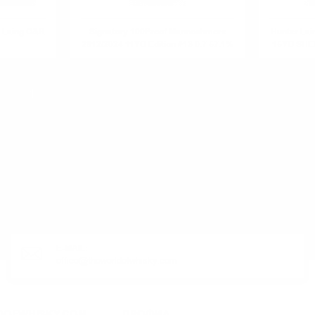
 Laing O&R
Signatory 100Proof Mannochmore
Hunter La
2012/2024 11YO Edition #13 0.7 57.1%
15YO SHE
1
2
3
4
5
6
7
8
ЛИ ПРОДУКТ?
E-MAIL:
office@theworldofwhisky.com
DOFWHISKY.COM
ПРОФИЛ