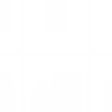
REFILL PX
Signatory Aberfeldy 2013 10 YO
Signato
aing 0.7/
Signatory Small Batch #10 0.7 48.2%
Signatory
Сингъл малц
00
€
1 047
€
62
54
1
лв.
2 048
лв.
47
82
0.700 л.
0.700 л.