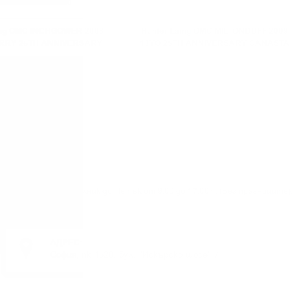
ing OMC INCHGOWER 2008
Hunter Laing OMC MILTONDUFF 2009
RRY 25TH ANNIVERSARY
13YO 25TH ANNIVERSARY CANASTA
0.7 50%
BUTT 0.7 50%
Понеделник до Петък от 9:00 до 17:00 ч. (Без празниците).
АДРЕС:
София, пк 1528, бул. "Искърско шосе" 7