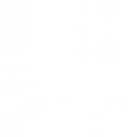
s Laing BIG PEAT 15 th
Tormore 1992 30 YO Douglas Laing
ry Red Wine cask 0.7/50%
XOP 0.7 / 41.6%
Сингъл малц
Сингъл малц
71
€
47
€
37
40
139
лв.
92
лв.
59
71
0.700 л.
0.700 л.