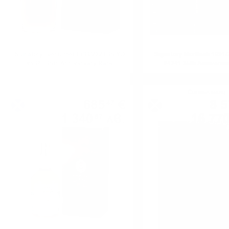
Signatory Glenturret 1988/2023 35 YO
Signatory Mortlach 1991
#537 - 35th Anniversary Rare
#4241 35th Anniversa
Reserve 0.7/51.2%
Reserve 0.7/54.
Сингъл малц
Сингъл малц
685
€
8 5
47
1 340
лв.
16 77
67
0.700 л.