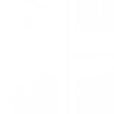
Hunter Laing OMC ARDMORE 2010 12
INCHGOWER 1998 24 YO 
YO 0,7 / 50%
HOGSHEAD O&R Hunter L
56.2%
Сингъл каск
Сингъл малц
1 047
€
9
54
2 048
лв.
1 76
82
0.700 л.