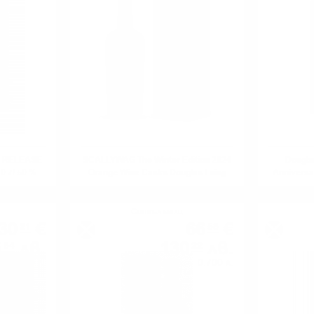
 RELEASE
SCALLYWAG The Winter Edition 2024
Dougla
 0.7/ 50 %
Orange Wine Casks Douglas Laing
Anniversa
0.7/ 53.9 %
Сингъл малц
30
€
66
€
21
58
5
лв.
130
лв.
84
22
0.700 л.
0.700 л.