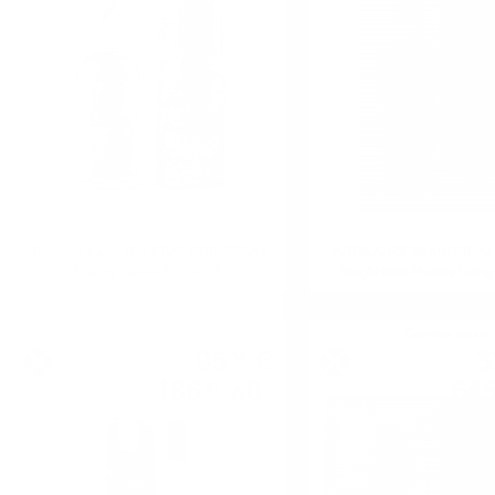
Douglas Laing BIG PEAT CHRISTMAS
ARDNAHOE INAUGURAL
Sherry casks 0.7/ 54.8%
Single Malt Hunter Laing
Сингъл малц
Сингъл малц
95
€
3
34
186
лв.
64
47
0.700 л.