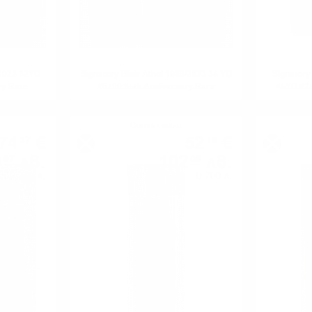
/2023 32YO
Signatory Blair Athol 1988/2023 35 YO
Signatory
ry Rare
#6790 35th Anniversary Rare
45YO #25
1%
Reserve 0.7/55.9%
Сингъл малц
74
€
52
€
37
19
0
лв.
102
лв.
07
08
0.700 л.
0.700 л.