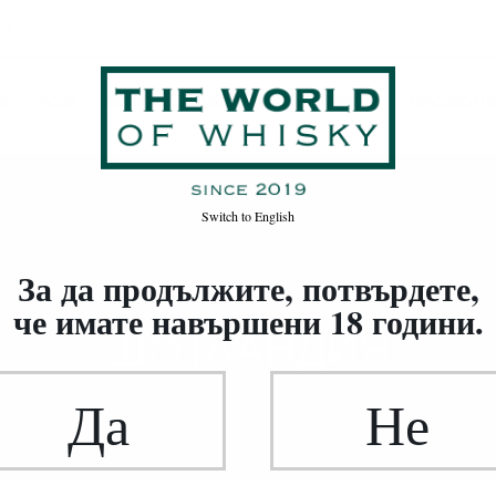
ък
Я
РОМ
ВИНО
ВОДКА / ДЖИН / ДРУГИ
ПРОМОЦ
Switch to
English
За да продължите, потвърдете,
че имате навършени 18 години.
РЕГИОН
ШОТЛАНДИЯ
Да
Не