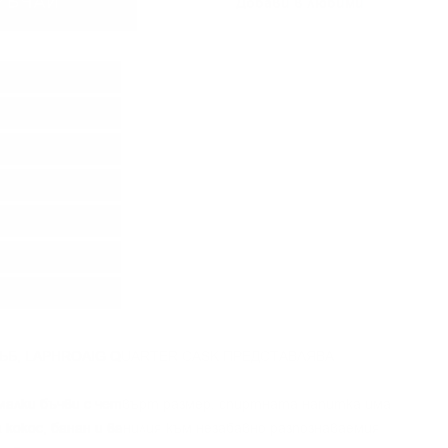
РЪЧАЙ
Добави в любими
ЪБ, LAPHROAIG QUARTER CASK ПРЕДСТАВЛЯВА
малки бъчви с четвърт размер, спиртната напитка има
 кокос, банан и ванилия към незабавно разпознаваемия