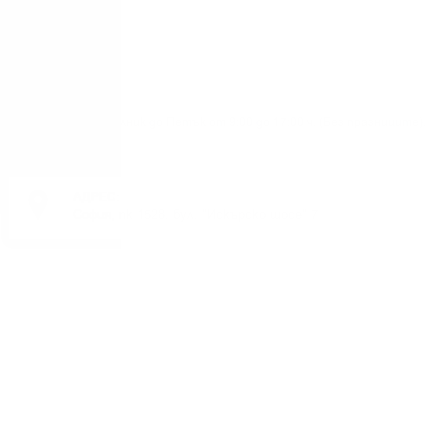
Понеделник до Петък от 9:00 до 17:00 ч. (Без празниците).
АДРЕС:
София, пк 1528, бул. "Искърско шосе" 7