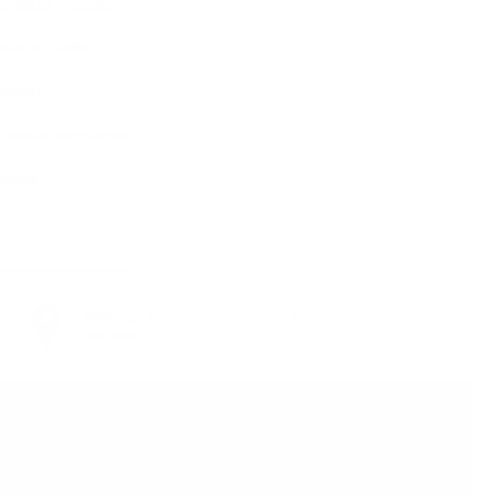
надваща сладост.
quarter casks
adition
d subtle sweetness
anilla
Може да
вземете поръчката
си
от нашият склад в София