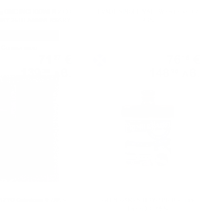
ing OMC INCHGOWER 2008
ÉVADÉ SINGLE MALT Wine finish 0.7
RRY 25TH ANNIVERSARY
/43%
0.7 50%
Сингъл малц
Сингъл малц
71
€
76
€
27
16
139
лв.
148
лв.
39
96
0.700 л.
12YO Caledonia 0.7/46%
GLEN GARIOCH 8YO PB Douglas
Laing 0.7/ 46 %