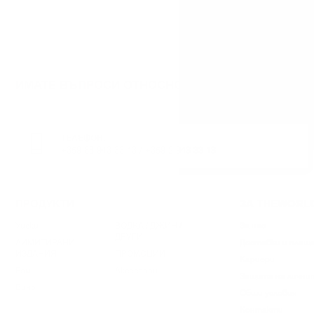
ИМАТЕ ВЪПРОСИ ОТНОСНО ВАШАТА ПОРЪЧКА И
ТЕЛЕФОН:
+359 88 943 33 13
/
+359 2 943 33 13
ПРОДУКТИ
ЗА THEWORL
Уиски
ВОДКА / ДЖИН /
За нас
ДРУГИ
ЛИМИТИРАНИ
Доставки и плащ
ИЗДАНИЯ
ПРОМОЦИИ
Кариери
Ром
Аксесоари
Защита на лични
Вино
Общи условия
Контакти