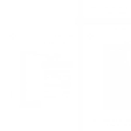
Douglas Laing PRV BENRIACH 8YO
Glenfarclas The Family 
0.7
0.7/58.1% cask 
Сингъл малц
Сингъл малц
76
€
16
148
лв.
9
96
0.700 л.
ABERFELDY 8YO PB Douglas Laing
INCHGOWER 8 YO PRV
0.7/ 46 %
Laing 0.7/ 46 