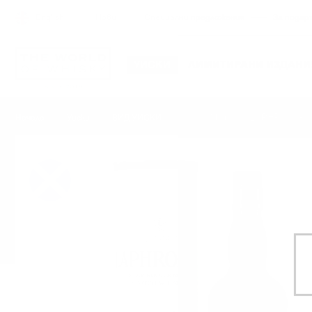
English
Нови
Специални предложения
За подар
УИСКИ
ЛИМИТИРАНИ ИЗДАНИ
LAPHROAIG Q
Начало
Уиски
ВИД УИСКИ
Single Malt