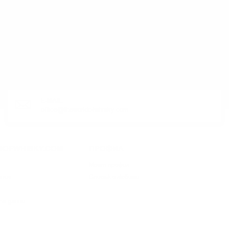
ЛИ ПРОДУКТ?
E-MAIL:
office@theworldofwhisky.com
DOFWHISKY.COM
ПРОФИЛ
Моят профил
ания
Списък с любими
те данни