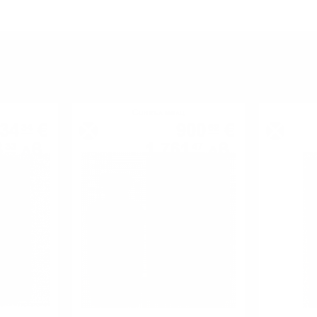
МОЖЕ ДА ОПИТАТЕ ОЩЕ
Сингъл малц
34
€
900
€
34
62
8
лв.
1 761
лв.
33
47
0.700 л.
0.700 л.