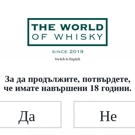
ък
Я
РОМ
ВИНО
ВОДКА / ДЖИН / ДРУГИ
ПРОМОЦ
UARTER CASK 0.7 48% Лафройг куотър каск малц
Switch to
English
LAPHROAIG QUARTER C
За да продължите, потвърдете,
куотър каск малц
че имате навършени 18 години.
Сингъл малц
0.700 л.
Код: 010010750
58
€
/
115
лв.
Да
Не
80
00
Цените са с ДДС