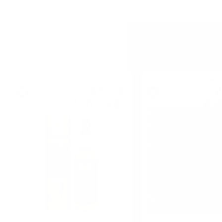
Сингъл малц
Сингъл малц
61
€
2
78
120
лв.
45
83
0.700 л.