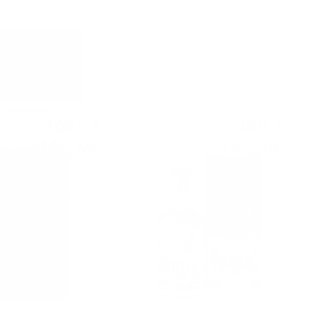
Сингъл малц
Сингъл малц
109
€
40
€
71
90
214
лв.
79
лв.
57
99
0.700 л.
0.700 л.