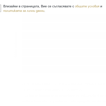
−
+
ПО
Влизайки в страницата, Вие се съгласявате с
общите условия
и
политиката за лични данни
.
Тип:
Сингъл малц
Вид бъчва:
American Oak
Дестилерия:
LAPHROAIG
Производител:
Laphroaig distillery
Произход:
Шотландия
Регион:
Islay
Разфасовка:
0.700
л.
ОТЛЕЖАВАЛ ДВА ПЪТИ В БЪЧВИ АМЕРИКАНСКИ Д
НЕУСТОЙМО УДВОЯВАНЕ НА ВКУСА.
Тъй като второто отлежаване се извършва в по-
повече контакт с дървото. Това придава нотки на