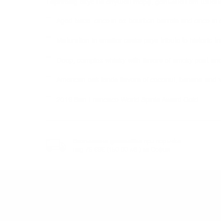
Laphroaig вкус на опушен торф, допълнен от изне
Aged twice: once in ex-bourbon barrels and once in 
Maturation in smaller casks pays tribute to historic tr
Deep, complex whisky with flavors of smoky peat an
American oak lends flavors of coconut, banana and v
2019 San Francisco World Spirits Award Gold
Безплатна доставка
при поръчка
над 76.69€ (150.00 лв.) за София
РЕГИОН