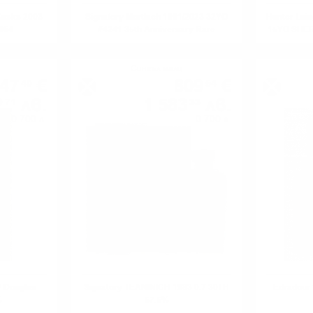
Casks 2003
Signatory Mortlach 1991/2023 32YO
Hunter La
1964
#4241 35th Anniversary Rare
15YO SHE
Reserve 0.7/54.1%
Сингъл малц
47
€
809
€
40
54
2
лв.
1 583
лв.
71
33
0.700 л.
0.700 л.
 Douglas
Signatory TEANINICH 1983 0.7 30TH
Edradour 
%
57.5%