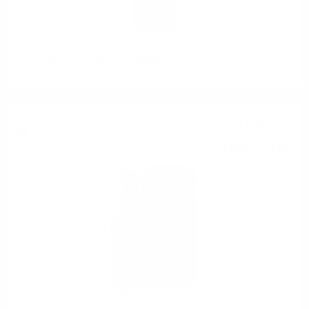
Signatory 100Proof ARDMORE Sherry 13 YO 0.7 57.1%
Сингъл малц
100
€
13
195
лв.
84
0.700 л.