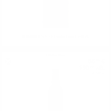
BENRINNES 15YO OP Douglas Laing 0.7/ 48.4%
Сингъл малц
66
€
58
130
лв.
22
0.700 л.