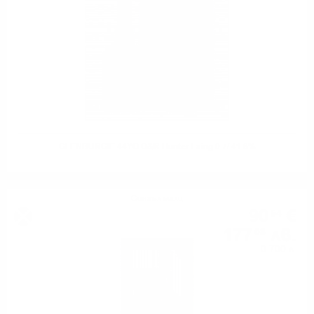
GLENBURGIE 44YO O&R Hunter Laing 0.7/ 41.8%
Сингъл малц
90
€
54
177
лв.
08
0.700 л.