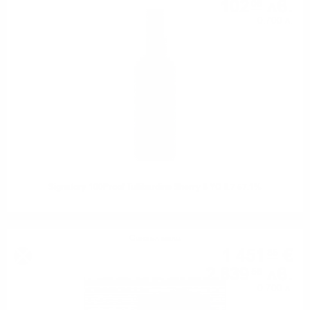
102
лв.
08
0.700 л.
Signatory 100Proof Tullibardine Sherry 8 YO 0.7 57.1%
Сингъл малц
1 451
€
85
2 839
лв.
58
0.700 л.