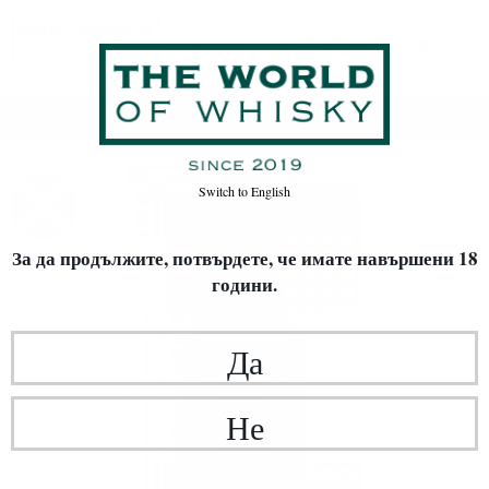
Начало
Уиски
ВИД УИСКИ
Single Malt
Switch to
English
За да продължите, потвърдете,
че имате навършени 18
години.
Да
Не