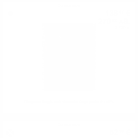
Сингъл малц
138
€
47
270
лв.
82
0.700 л.
Okayama Single malt Японско Ginjo уиски 0.7/40%
Сингъл малц
52
€
19