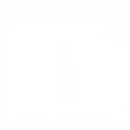
МОЖЕ ДА ОПИТАТЕ ОЩЕ
Сингъл малц
63
€
91
125
лв.
00
0.700 л.
Signatory Caol Ila 2013 10Y O Small Batch#4 0.7 48.2%