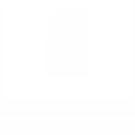
617
€
81
1 208
лв.
34
0.700 л.
Tormore 1992 30 YO Douglas Laing XOP 0.7 / 41.6%
ИМАТЕ ВЪПРОСИ ОТНОСНО ВАШАТА ПОРЪЧКА