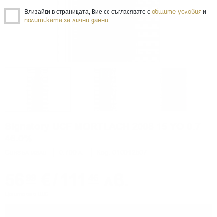
общите условия
Влизайки в страницата, Вие се съгласявате с
и
политиката за лични данни
.
Signatory UCF MORTLACH 2008 15 YO 0.7
46.0%
Сингъл малц
0.700 л.
Код: 010012507
56
€
/
111
лв.
99
46
Цените са с ДДС