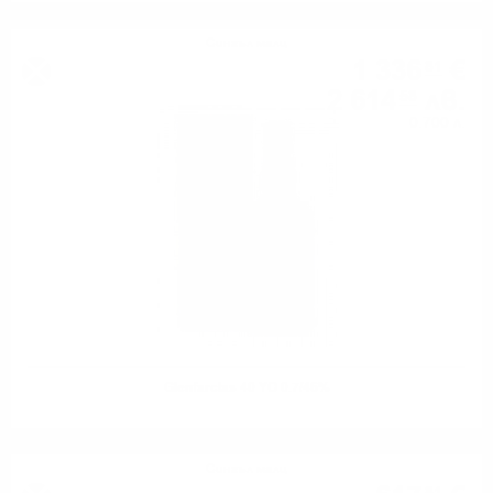
Сингъл малц
1 336
€
81
2 614
лв.
58
0.700 л.
Glenfarclas 40 YO 0.7/46%
Сингъл малц