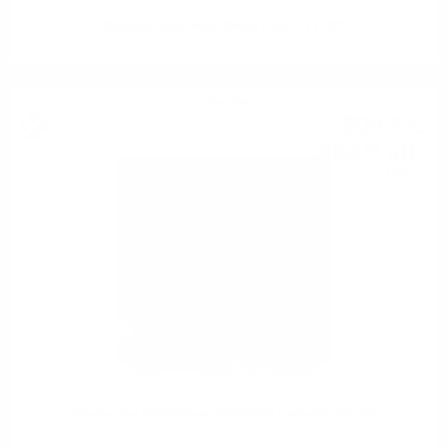
Sakurao Single malt Sherry Cask 0.7 / 50%
Сингъл малц
205
€
58
402
лв.
08
0.700 л.
Glenfarclas 2008Vintage WRW2022 festival 0.7/58.6%