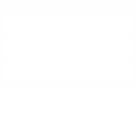
ИЛИ ПРОДУКТ?
Понеделник до Петък от 9:00 до 17:00 ч. (Без празниците).
ТЕЛЕФОН:
+359 88 943 33 13
/
+359 2 943 33 13
E-MAIL:
office@theworldofwhisky.com
АДРЕС:
София, пк 1528, бул. "Искърско шосе" 7
ЗА THEWORLDOFWHISKY.COM
За нас
Доставки и плащания
Кариери
Защита на личните данни