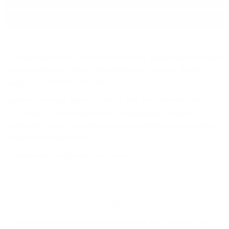
Регион:
Speyside
Разфасовка:
0.700
л.
15 -годишен сингъл малц от Mortlach, дестилиран 02.2008
и бутилиран 03. 2023 г.. Отлежава в 4
Bourbon
бъчви.
Casknumber 302169+184+188+240
Signatory Vintage бутилират на 46% ABV своята серия Un-
Chillfiltered - без филтрация и оцветяване, което
позволява да се насладите на естествените вкусове и
тялото на това уиски.
АЛКОХОЛНО СЪДЪРЖАНИЕ: 46%
Безплатна доставка
при поръчка над 76.69€ (150.00 лв.) за