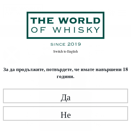
Начало
Уиски
ВИД УИСКИ
Single Malt
Switch to
English
За да продължите, потвърдете,
че имате навършени 18
години.
Да
Не