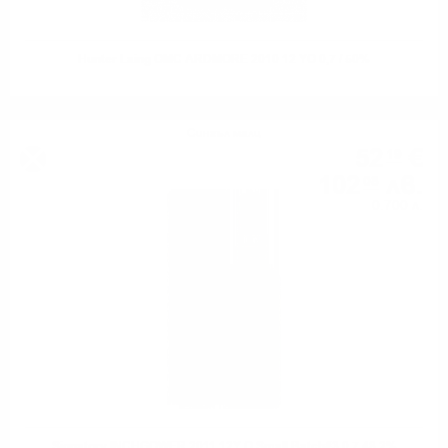
Hunter Laing OMC ARDMORE 2010 12 YO 0,7 / 50%
Сингъл малц
52
€
19
102
лв.
08
0.700 л.
Signatory INCHGOWER 2011 12Y O Small Batch#3 0.7 48.2%