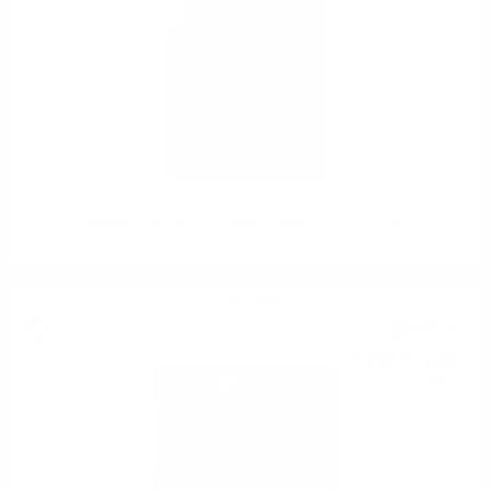
Tormore 1992 30 YO Douglas Laing XOP 0.7 / 41.6%
Сингъл малц
86
€
92
170
лв.
00
0.700 л.