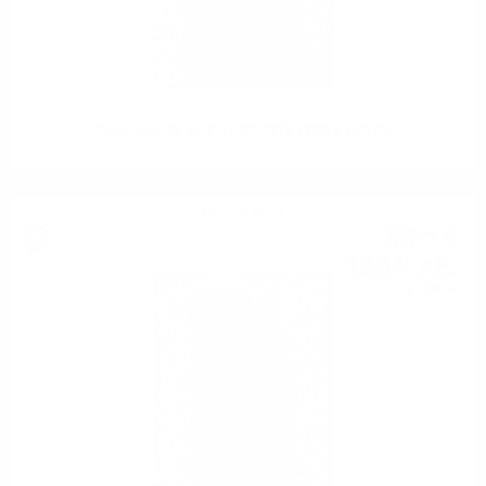
Signatory UCF DAILUAINE 2012 10YO 0.7 46.0%
Сингъл малц
95
€
34
186
лв.
47
0.700 л.