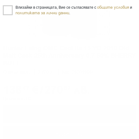
общите условия
Влизайки в страницата, Вие се съгласявате с
и
политиката за лични данни
.
Hunter Laing OMC Caol Ila 13 YO 2010 Old
Malt Cask 25th Anniversary 0.7 50% SHERRY
BUTT
Сингъл малц
0.700 л.
Код: 010011644
138
€
/
270
лв.
47
82
Цените са с ДДС
−
+
ПОРЪЧАЙ