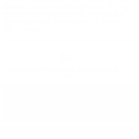
уиски Coal Ila за своята серия Old Malt Cask 25th Anniversary.
Отлежало в single oloroso sherry бъчва и бутилиран
без
студена филтрация и с естествен цвят при 50% ABV., в
само 769 бутилки .
Безплатна доставка
при поръчка над 76.69€ (150.00 лв.) за
София
Може да
вземете поръчката
си от нашият склад в София