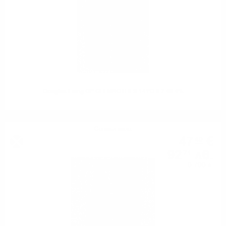
Douglas Laing OP GLENROTHES 14YO 0.7 48.4%
Сингъл малц
47
€
40
92
лв.
71
0.700 л.