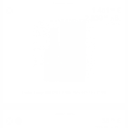
Сингъл малц
1 451
€
85
2 839
лв.
58
0.700 л.
Hunter Laing O&R DUFFTOWN 1975 44YO 0.7 41.8%
Сингъл малц
35
€
79
%
00