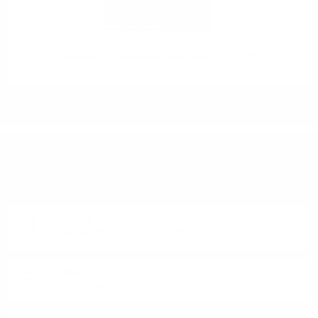
Edradour 2011 Burgundy Small Batch 0.7 / 48.2%
ИМАТЕ ВЪПРОСИ ОТНОСНО ВАШАТА ПОРЪЧКА
ИЛИ ПРОДУКТ?
Понеделник до Петък от 9:00 до 17:00 ч. (Без празниците).
ТЕЛЕФОН:
+359 88 943 33 13
/
+359 2 943 33 13
E-MAIL:
office@theworldofwhisky.com