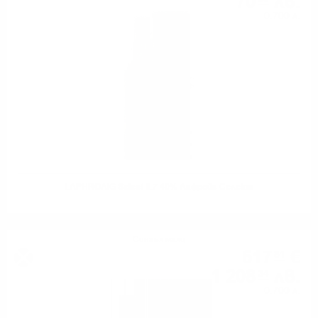
70
лв.
0.700 л.
LAPHROAIG Select 0.7 40% Лафройг Селект
Сингъл малц
617
€
81
1 208
лв.
34
0.700 л.