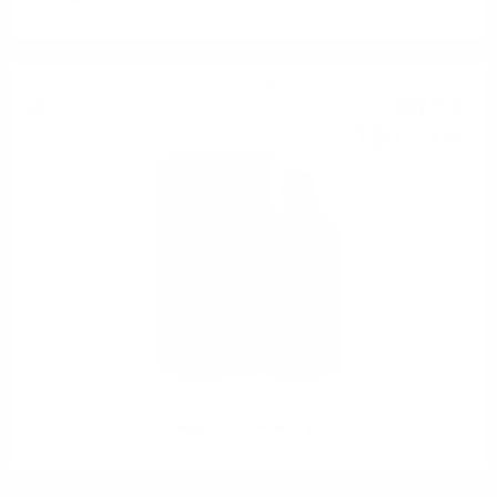
Блендид
66
€
58
130
лв.
22
0.700 л.
TOGOUCHI Single malt Японско уиски 0.7 /43%