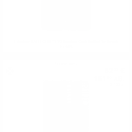
Edradour BALLECHIN 13 YO Bourbon Cask Bottled for Kirsch
0.7/46%
Сингъл малц
82
€
32
161
лв.
00
0.700 л.