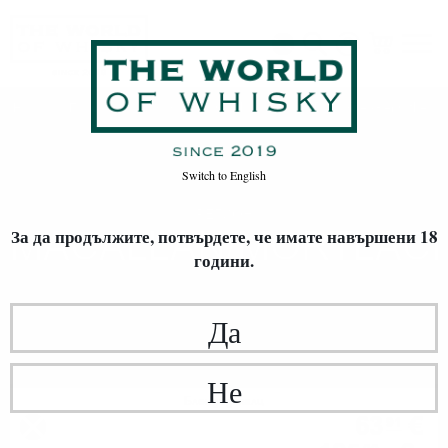
Macallan/Mortlach/Inchgower/Dailuaine/Glenrothes
Начало
Произход
Switch to
English
РЕГИОН
MACALLAN/MORTLACH
За да продължите, потвърдете,
че имате навършени 18
години.
Да
Не
Блендид малц
63
€
91