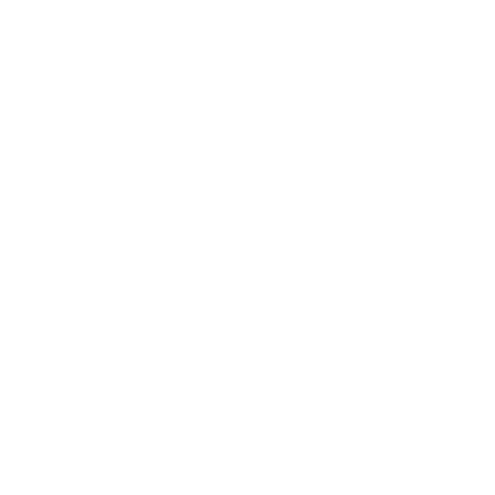
SCALLYWAG Douglas Laing 0.7/ 46 % с подарък лимитирана уиски
чаша
ИМАТЕ ВЪПРОСИ ОТНОСНО ВАШАТА ПОРЪЧКА
ИЛИ ПРОДУКТ?
Понеделник до Петък от 9:00 до 17:00 ч. (Без празниците).
ТЕЛЕФОН:
+359 88 943 33 13
/
+359 2 943 33 13
E-MAIL:
office@theworldofwhisky.com