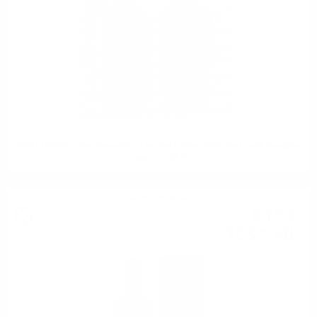
SCALLYWAG "The Chocolate" Limited Edition 2024 Port cask Douglas
Laing 0.7/ 48 %
Блендид малц
53
€
15
103
лв.
95
0.700 л.