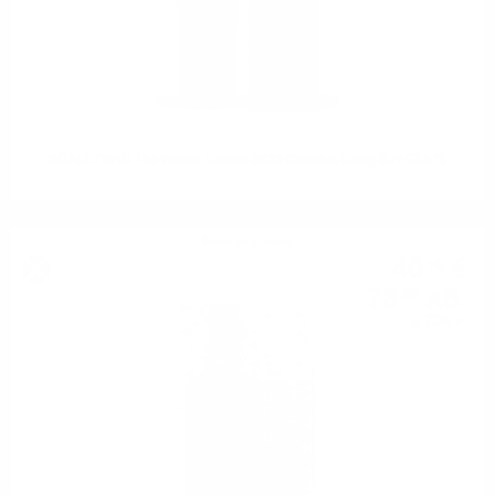
SCALLYWAG The Winter Edition 2023 Douglas Laing 0.7/ 52.5 %
Блендид малц
40
€
18
78
лв.
59
0.700 л.