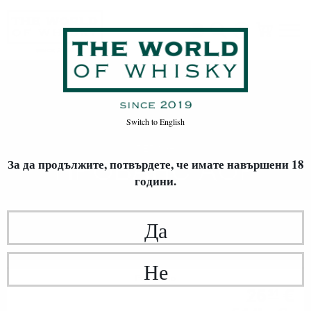
Прованс AOP
Начало
Произход
Switch to
English
РЕГИОН
ПРОВАНС AOP
За да продължите, потвърдете,
че имате навършени 18
години.
Да
Не
Розе вино
26
€
31