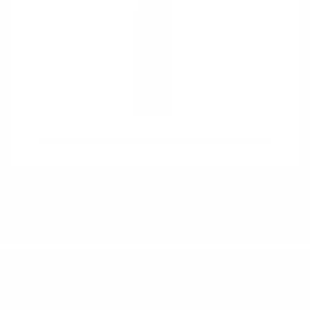
Chateau ROUTAS Rose Cote de Provance 2021 AOP 0.75
ИМАТЕ ВЪПРОСИ ОТНОСНО ВАШАТА ПОРЪЧКА
ИЛИ ПРОДУКТ?
Понеделник до Петък от 9:00 до 17:00 ч. (Без празниците).