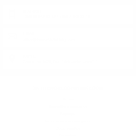
ТЕЛЕФОН:
+359 88 943 33 13
/
+359 2 943 33 13
E-MAIL:
office@theworldofwhisky.com
АДРЕС:
София, пк 1528, бул. "Искърско шосе" 7
ЗА THEWORLDOFWHISKY.COM
За нас
Доставки и плащания
Кариери
Защита на личните данни
Общи условия
Контакти