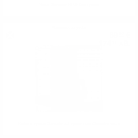
Чаша Glencairn BLUE без кутия
Аксесоари за уиски
89
€
02
174
лв.
11
Кожена кутия Glencairn с 2 кристални Glencairn чаши