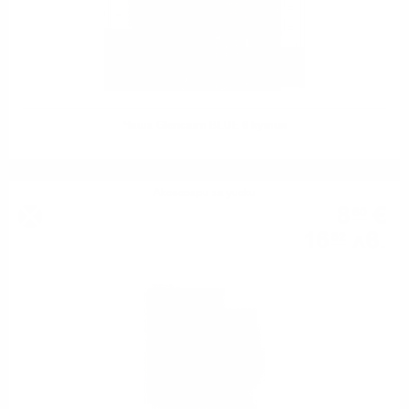
Чаша Glencairn BLUE в кутия
Аксесоари за уиски
8
€
60
16
лв.
82