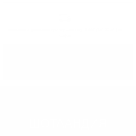
Безплатна доставка
при поръчка над 76.69€ (150.00 лв.) за
София
Може да
вземете поръчката
си от нашият склад в София
РЕГИОН
ШОТЛАНДИЯ