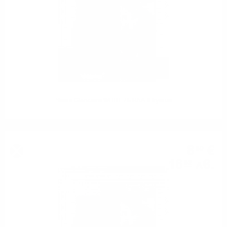
Чаша Glencairn WHITE / БЯЛА в кутия
8
€
60
16
лв.
82