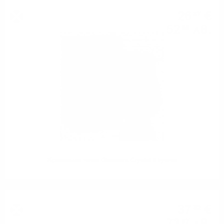
26
€
87
52
лв.
55
Кристална чаша Glencairn Crystal в кутия
37
€
82
73
лв.
97