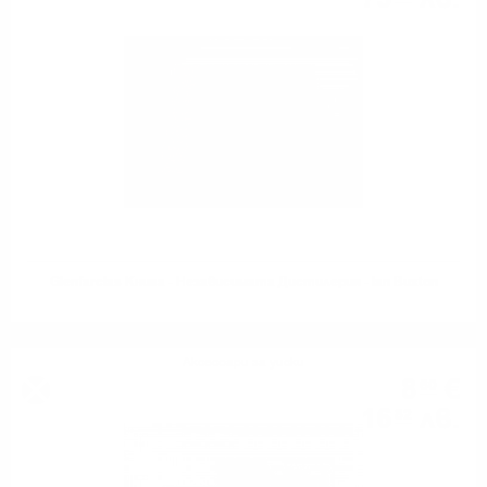
Glenfarclas Книга - Независимата Дистилерия - Ian Buxton
Аксесоари за уиски
8
€
60
16
лв.
82