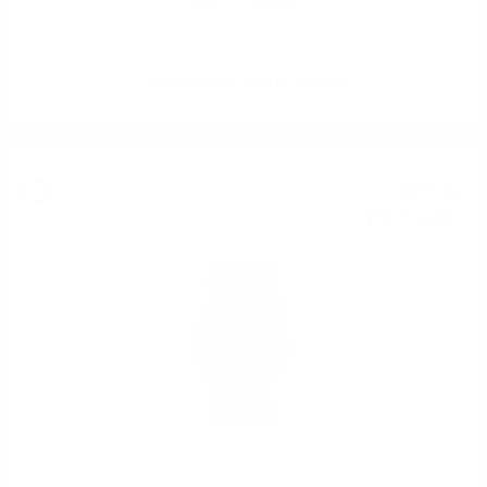
Чаша Glencairn ЧЕРНА в кутия
8
€
09
15
лв.
82