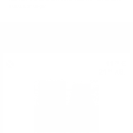
в цялa Шoтлaндия.
МОЖЕ ДА ОПИТАТЕ ОЩЕ
11
€
20
21
лв.
91