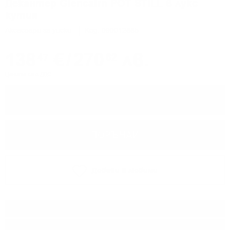
Декантер Glencairn POT STILL в лукс
кутия
Аксесоари за уиски
Код: 090012885
138
€
/
270
лв.
47
82
Цените са с ДДС
−
+
ПОРЪЧАЙ
Добави в любими
Тип:
Аксесоари за уиски
Производител:
Glencairn Cristal Studio