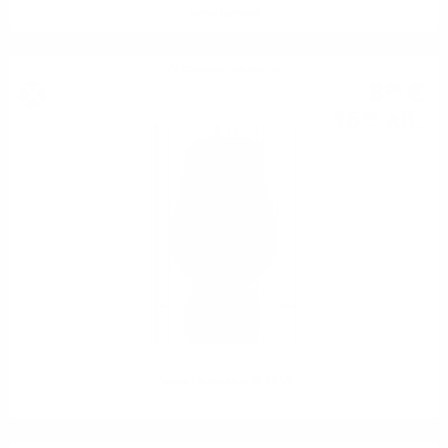
лукс кутия
Аксесоари за уиски
8
€
09
15
лв.
82
Чаша Glencairn ЧЕРНА