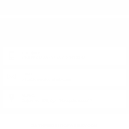
ИМАТЕ ВЪПРОСИ ОТНОСНО ВАШАТА ПОРЪЧКА
ИЛИ ПРОДУКТ?
Понеделник до Петък от 9:00 до 17:00 ч. (Без празниците).
ТЕЛЕФОН:
+359 88 943 33 13
/
+359 2 943 33 13
E-MAIL:
office@theworldofwhisky.com
АДРЕС:
София, пк 1528, бул. "Искърско шосе" 7
ЗА THEWORLDOFWHISKY.COM