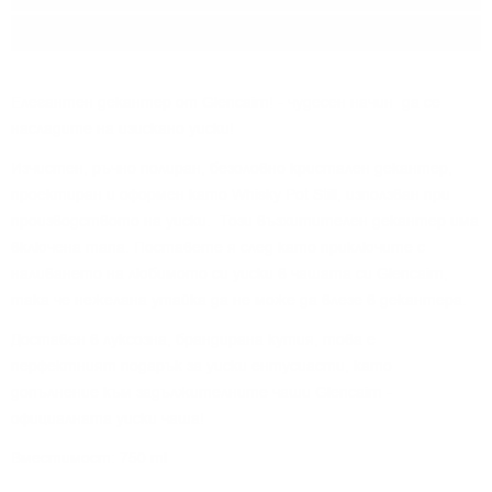
Произход:
Шотландия
Елегантен декантер от Glencairn!
- чудесен начин да се
насладите на изискано уиски!
Изчистен, ръчно полиран, безоловно кристален декантер,
проектиран и оформен като Whisky Pot Still, използван при
производството на уиски.
Този възхитителен декантер има
включена тапа. Поставете я след като приключите с
наливането на любимото си уиски в чашата си Glencairn,
така че нежелана утайка да не може да влезе в декантера.
Доставен в луксозна, брандирана кутия
, това е
перфектният подарък за уиски ентусиасти, като
допълнение към задължителните чаши Glencairn -
официалната уиски чаша!
Вместимост: 750 ml