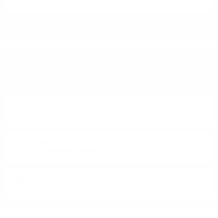
ИМАТЕ ВЪПРОСИ ОТНОСНО ВАШАТА ПОРЪЧКА
ИЛИ ПРОДУКТ?
Понеделник до Петък от 9:00 до 17:00 ч. (Без празниците).
ТЕЛЕФОН:
+359 88 943 33 13
/
+359 2 943 33 13
E-MAIL:
office@theworldofwhisky.com
АДРЕС:
София, пк 1528, бул. "Искърско шосе" 7