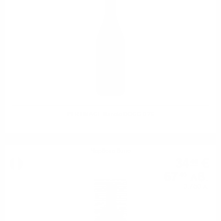
PERTINACE Barolo DOCG 0.75
Червено вино
34
€
46
67
лв.
40
0.750 л.