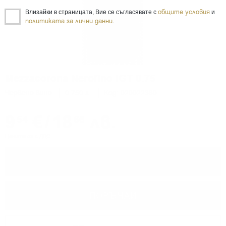
общите условия
Влизайки в страницата, Вие се съгласявате с
и
политиката за лични данни
.
Mezzacorona Nerofino IGT 0.75
Червено вино
0.750 л.
Код: 020022380
9
€
/
18
лв.
54
66
Цените са с ДДС
−
+
ПОРЪЧАЙ