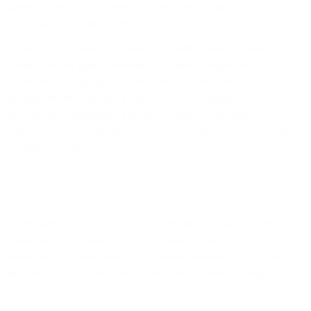
добрите реколти; ароматно, с плътно и обло тяло,
отлежало в дъбови бъчви.
ХАРАКТЕРИСТИКИ: Нерофино съчетава цялото ароматно
богатство на двата благородни и важни сорта на
Доломитите.Теролдего дава своята впечатляваща
плодовитост с нотки на касис, къпина и боровинка и
плътната структура на виното. Лагрейн придава сочни и
меки нотки, допълвайки ароматния профил с нотки на какао
и червено сладко.
АЛКОХОЛНО СЪДЪРЖАНИЕ: 13%
ТЕМПЕРАТУРА НА СЕРВИРАНЕ: 16-18°
СЪЧЕТАВАНЕ С ЯСТИЯ: Вино със силна индивидуалност,
съчетава се перфектно със студени предястия от
пикантни студени меса и подправени сирена, с ястия като
рагу, лазаня и основни ястия от дивеч и меса на скара.