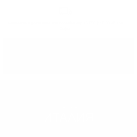
Безплатна доставка
при поръчка над 76.69€ (150.00 лв.) за
София
Може да
вземете поръчката
си от нашият склад в София
РЕГИОН
ИТАЛИЯ
НАУЧИ ПОВЕЧЕ