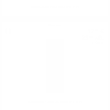
Mezzacorona Pinot Nero DOC 0.75
Шампейн
12
€
22
23
лв.
90
0.750 л.
Rotari Rose Cuvee 28 Trento DOC 0.75