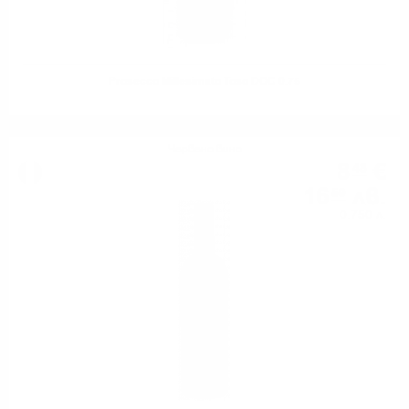
Prosecco Millesimato Toso DOC 0.75
Червено вино
8
€
48
16
лв.
59
0.750 л.