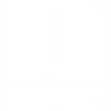
8
€
48
16
лв.
59
0.750 л.
Tolloy Pinot Grigio DOC 0.75
Червено вино
28
€
23
55
лв.
21
0.750 л.