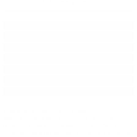
Добави в любими
Тип:
Червено вино
Сорт:
Теролдего / Лагрейн
Производител:
Mezzacorona
Линия:
Reserve
Произход:
Италия
Регион:
Трентино I.G.T.
Разфасовка:
0.750
л.
Мезакорона използва идеалните климатични
характеристики на района Трентино, в сърцето на
Доломитите. Нерофино е направено от най-доброто
селектирано грозде в лимитирани количества, само при най-