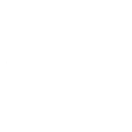
Feudo Arancio Quéto Bioligico / Organic Grillo DOC 0.7
Червено вино
9
€
54
18
лв.
66
0.750 л.