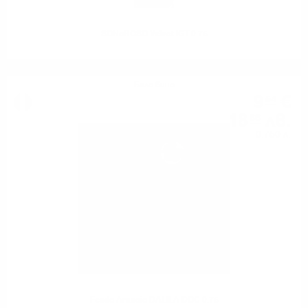
SONoROSO Velvet IGT 0.75
Бяло вино
9
€
54
18
лв.
66
0.750 л.
Feudo Arancio DALILA DOC 0.75