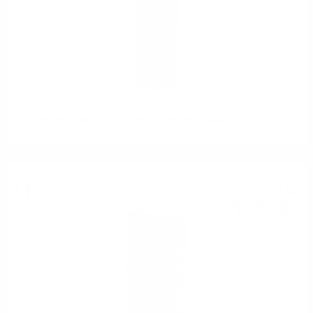
Castello di Querceto LA CORTE Colli della Toscana Central IGT
Бяло вино
7
€
72
15
лв.
10
0.750 л.