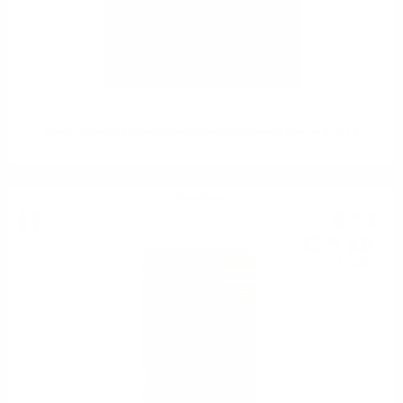
Maso di Mezzo Mezzacorona Колекция вина в кутия 5* 0.75
Бяло вино
6
€
37
12
лв.
46
0.750 л.