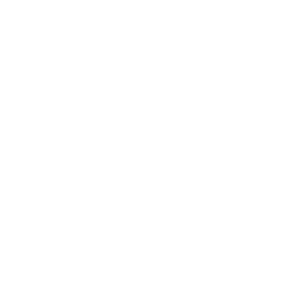
Mezzacorona Castel Firmian Pinot Grigio DOC0.375
Червено вино
4
€
26
8
лв.
33
0.375 л.
Mezzacorona Castel Firmian Teroldego DOC 0.375