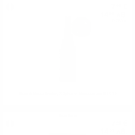
7
€
62
14
лв.
90
0.750 л.
Maso di Mezzo Riesling X Sylvaner Mezzacorona IGT 0.75
Бяло вино
7
€
42
14
лв.
51