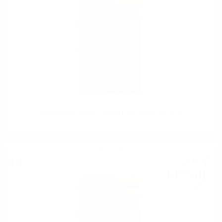
Mezzacorona Castel Firmian Pinot Grigio DOC 0.75
Бяло вино
7
€
62
14
лв.
90
0.750 л.