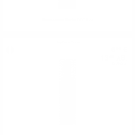
Mezzacorona Merlot DOC 0.75
Червено вино
6
€
90
13
лв.
50
0.750 л.