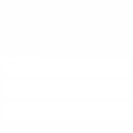
ИМАТЕ ВЪПРОСИ ОТНОСНО ВАШАТА ПОРЪЧКА
ИЛИ ПРОДУКТ?
Понеделник до Петък от 9:00 до 17:00 ч. (Без празниците).
ТЕЛЕФОН:
+359 88 943 33 13
/
+359 2 943 33 13
E-MAIL:
office@theworldofwhisky.com
АДРЕС:
София, пк 1528, бул. "Искърско шосе" 7