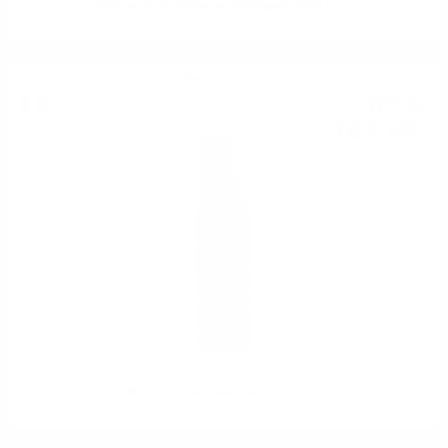
Mezzacorona Cabernet Sauvignon DOC 0.75
Червено вино
8
€
48
16
лв.
59
0.750 л.
Mezzacorona Pinot Nero DOC 0.75