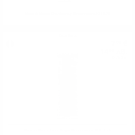
Maso di Mezzo Chardonnay Mezzacorona IGT 0.75
Бяло вино
7
€
62
14
лв.
90
0.750 л.
Maso di Mezzo Pinot Grigio Mezzacorona DOC 0.75