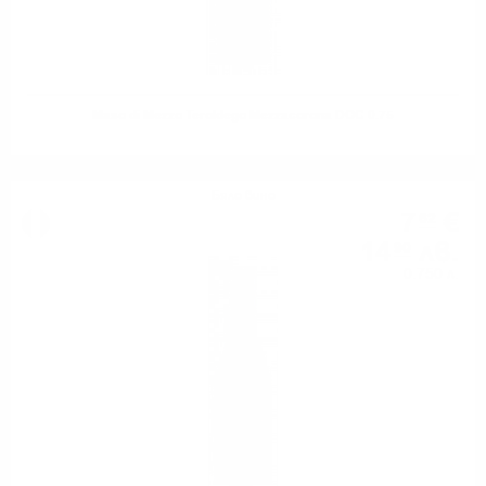
Maso di Mezzo Teroldego Mezzacorona DOC 0.75
Бяло вино
7
€
62
14
лв.
90
0.750 л.