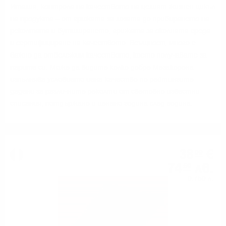
Италия, контрола на качеството на целият жизнен цикъл
на продукта – от грижата за лозата до прибирането на
реколтата и бутилирането, грижата за околната среда
и сертифициране на качеството. Всъщност, много е
важно да отбележим качеството, което получавате за
парите си. Може да видите колко добре Мезакорона
изпълнява условието цена-качество по рейтингите
дадени за различните реколти от световно известни
списания, потдържано и ценено година след година.
38
€
09
74
лв.
50
0.750 л.