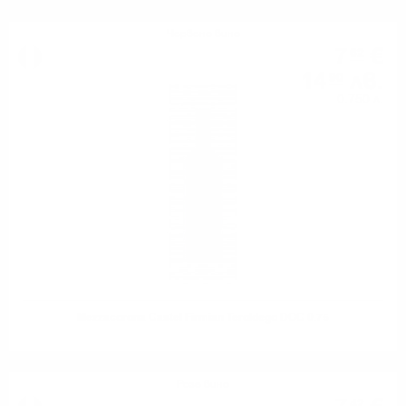
Червено вино
7
€
62
14
лв.
90
0.750 л.
Mezzacorona Castel Firmian Teroldego DOC 0.75
Розе вино
42