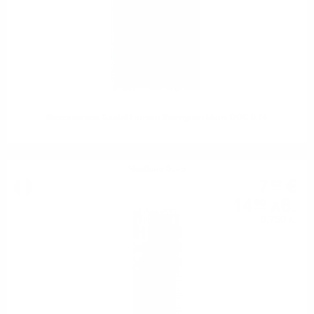
Mezzacorona Castel Firmian Sauvignon blanc DOC 0.75
Червено вино
7
€
62
14
лв.
90
0.750 л.