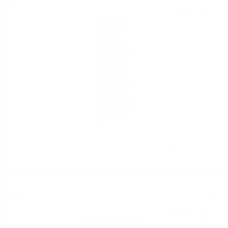
7
€
14
лв.
51
0.750 л.
Mezzacorona Castel Firmian Lagrein Rosato DOC 0.75
Бяло вино
7
€
62
14
лв.
90
0.750 л.