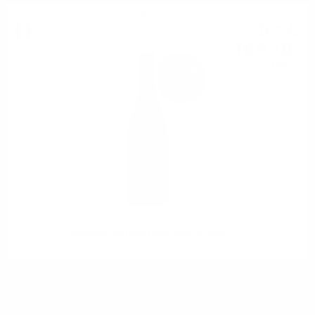
Бяло вино
9
€
54
18
лв.
66
0.750 л.
Mezzacorona Pinot Grigio Riserva DOC 0.75
1
2