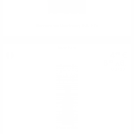
Mezzacorona Chardonnay DOC 0.75
Бяло вино
4
€
26
8
лв.
33
0.375 л.