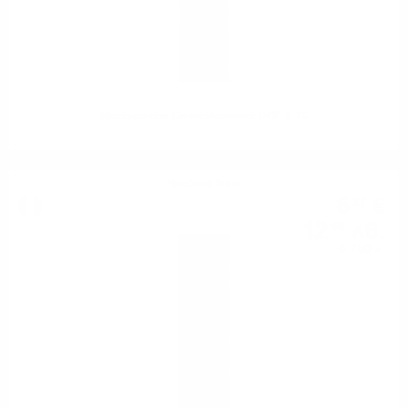
Mezzacorona Gewurztraminer DOC 0.75
Червено вино
6
€
37
12
лв.
46
0.750 л.