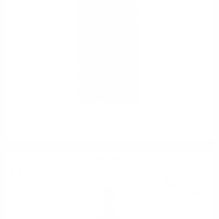
0.750 л.
Mezzacorona Pinot Grigio DOC 0.75
Розе вино
7
€
42
14
лв.
51
0.750 л.