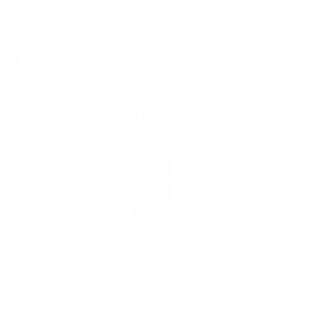
Розе вино
7
€
62
14
лв.
90
0.750 л.
Maso di Mezzo PINOT GRIGIO ROSE Mezzacorona IGT 0.75
Бяло вино