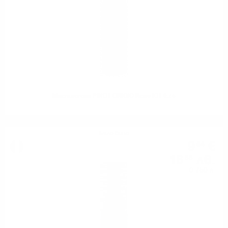
Mezzacorona PINOT GRIGIO Rose IGT 0.75
Бяло вино
9
€
54
18
лв.
66
0.750 л.