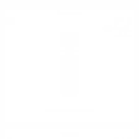
Червено вино
8
€
48
16
лв.
59
0.750 л.
Tolloy Pinot Nero DOC 0.75
Розе вино