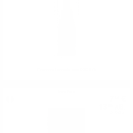
Prosecco Frizzante Toso DOC 0.75
Бяло вино
7
€
14
13
лв.
96
0.750 л.