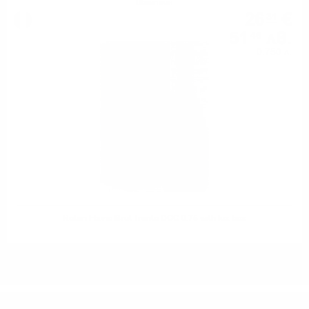
Шампейн
26
€
31
51
лв.
46
0.750 л.
Rotari Flavio Brut Trento DOC 0.75 with lux box