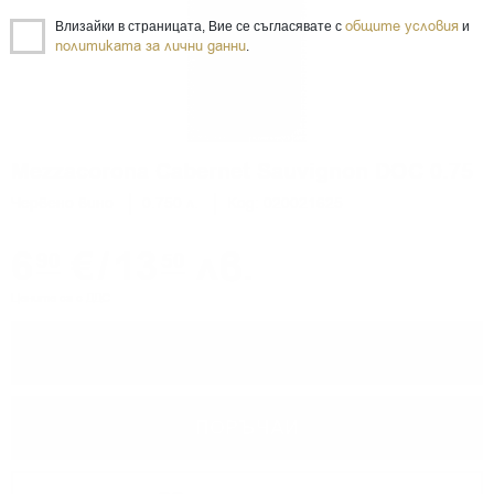
общите условия
Влизайки в страницата, Вие се съгласявате с
и
политиката за лични данни
.
Mezzacorona Cabernet Sauvignon DOC 0.75
Червено вино
0.750 л.
Код: 020021625
6
€
/
13
лв.
90
50
Цените са с ДДС
−
+
ПОРЪЧАЙ