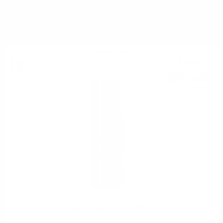
МОЖЕ ДА ОПИТАТЕ ОЩЕ
Десертни вина
15
€
76
30
лв.
82
0.500 л.
Feudo Arancio HEKATE IGT 0.5