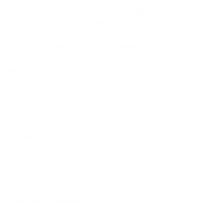
ХАРАКТЕРИСТИКИ: Традиционна винификация на червено
вино при контролирани температури от около 25° C; за
кратко престоява в дъбови бъчви.Рубинено червен цвят.
Интензивен букет, комплексен с характерни нотки на
ванилия, произтичащи от рафинирането в дъб, сух вкус,
меки танини, обло тяло.
АЛКОХОЛНО СЪДЪРЖАНИЕ: 13%
ТЕМПЕРАТУРА НА СЕРВИРАНЕ: 16-18° C
СЪЧЕТАВАНЕ С ЯСТИЯ: Печени червени меса, дивеч и
подправени сирена.
Безплатна доставка
при поръчка над 76.69€ (150.00 лв.) за
София