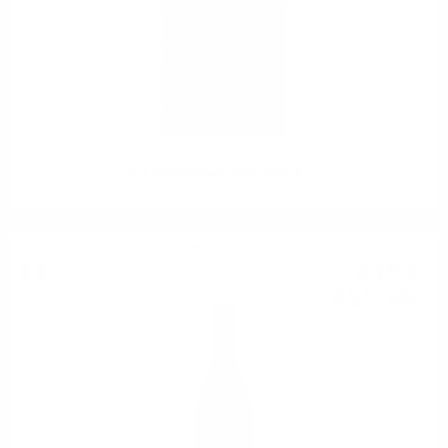
STEMMARI Pinot Grigio DOC 0.75
Червено вино
23
€
43
45
лв.
83
0.750 л.