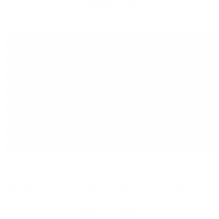
Добави в любими
Тип:
Червено вино
Сорт:
Каберне Совиньон
Производител:
Mezzacorona
Линия:
Classici
Произход:
Италия
Регион:
Трентино D.O.C.
Разфасовка:
0.750
л.
Мезакорона произвежда вината изключително с грозде от
собствени лозя. Сорт Каберне Совиньон се отглежда в по-
меките райони на езерото Гарда, където узрява докрай,
което допринася за елегантно и ароматно вино.