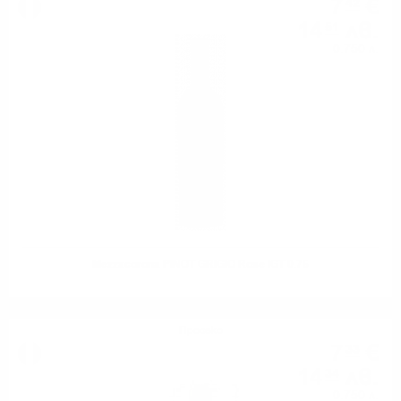
7
€
42
14
лв.
51
0.750 л.
Mezzacorona PINOT GRIGIO Rose IGT 0.75
Просеко
7
€
33
14
лв.
34
0.750 л.