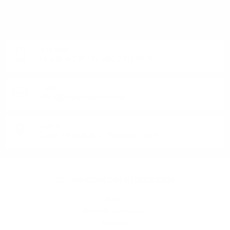
ИМАТЕ ВЪПРОСИ ОТНОСНО ВАШАТА ПОРЪЧКА
ИЛИ ПРОДУКТ?
Понеделник до Петък от 9:00 до 17:00 ч. (Без празниците).
ТЕЛЕФОН:
+359 88 943 33 13
/
+359 2 943 33 13
E-MAIL:
office@theworldofwhisky.com
АДРЕС:
София, пк 1528, бул. "Искърско шосе" 7
ЗА THEWORLDOFWHISKY.COM
За нас
Доставки и плащания
Кариери