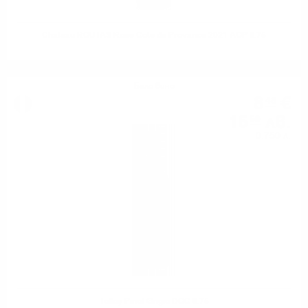
Chateau ROUTAS Rose Cote de Provance 2021 AOP 0.75
Бяло вино
8
€
48
16
лв.
59
0.750 л.
Tolloy Pinot Grigio DOC 0.75