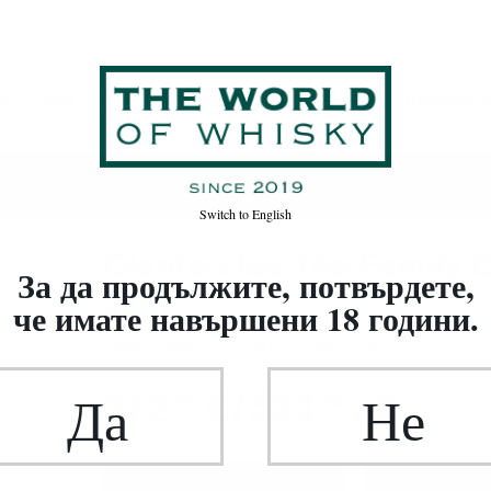
ък
Я
РОМ
ВИНО
ВОДКА / ДЖИН / ДРУГИ
ПРОМОЦ
ask 3387
Switch to
English
Glenfarclas The Family 
За да продължите, потвърдете,
3387
че имате навършени 18 години.
Сингъл малц
0.700 л.
Код: 010012297
272
€
/
533
лв.
Да
Не
69
34
Цените са с ДДС