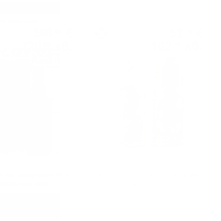
Сингъл малц
Блендид малц
368
€
52
€
55
19
720
лв.
102
лв.
82
08
0.700 л.
0.700 л.
as The Family Casks 2001
Douglas Laing BIG PEAT CHRISTMAS
/58.8% cask 3932
Sherry casks 0.7/ 54.8%