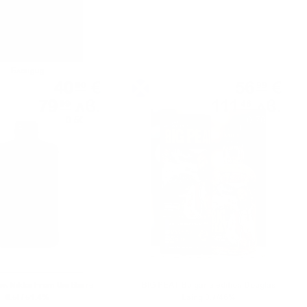
Блендид
Блендид малц
40
€
56
€
90
99
79
лв.
111
лв.
99
46
0.500 л.
0.700 л.
л Nikka From the Barrel
BIG PEAT Bulgaria edition Douglas
0.5l / 51.4%
Laing 0.7/46%