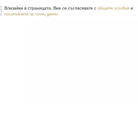
−
+
ПО
Влизайки в страницата, Вие се съгласявате с
общите условия
и
политиката за лични данни
.
Тип:
Сингъл малц
Вид бъчва:
Sherry
Дестилерия:
GLENFARCLAS
Производител:
J&G Grant
Линия:
The Family Casks
Произход:
Шотландия
Регион:
Speyside
Разфасовка:
0.700
л.
Бутилиран за впечатляващата серия The Family Cas
от семейната дестилерия Glenfarclas, отлежава в