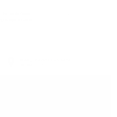
.
The Family Casks”) е уникална колекция от едномалцови
 едно буре в съответната година от 1952 до 2008 г .
Може да
вземете поръчката
си
от нашият склад в София