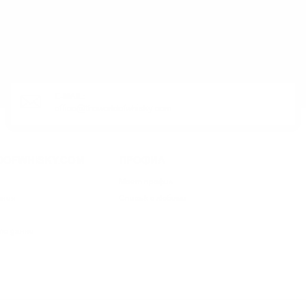
ЛИ ПРОДУКТ?
E-MAIL:
office@theworldofwhisky.com
DOFWHISKY.COM
ПРОФИЛ
Моят профил
ания
Списък с любими
те данни