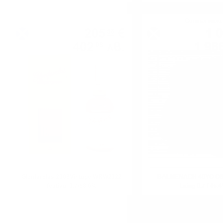
Сингъл малц
Сингъл малц
205
€
1 
58
402
лв.
1 98
08
0.700 л.
Glenfarclas 2008Vintage WRW2022
BALMENACH 40YO O&
festival 0.7/58.6%
Laing 0.7 / 45.