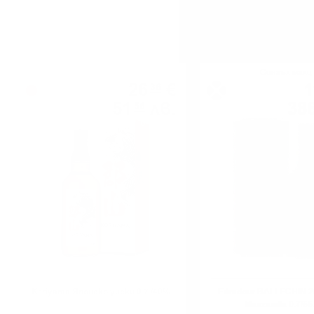
Блендид
Сингъл малц
26
€
1
36
51
лв.
38
56
0.700 л.
Kōriyama Японско уиски 0.7 /40%
Edradour BALLECHIN 2
Manzanilla 0.7/5