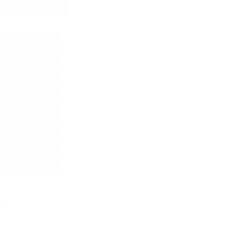
РЪЧАЙ
Добави в любими
ks, този 21 -годишен сингъл малц е дестилиран 2000 г.,
 единична шери бъчва до зимата на 2021 г.