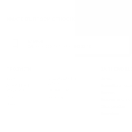
ИМАТЕ ВЪПРОСИ ОТНОСНО ВАШАТА ПОРЪЧКА И
ТЕЛЕФОН:
+359 88 943 33 13
/
+359 2 943 33 13
ПРОДУКТИ
ЗА THEWORL
Уиски
ВОДКА / ДЖИН /
За нас
ДРУГИ
ЛИМИТИРАНИ
Доставки и плащ
ИЗДАНИЯ
ПРОМОЦИИ
Кариери
Ром
Аксесоари
Защита на лични
Вино
Общи условия
Контакти