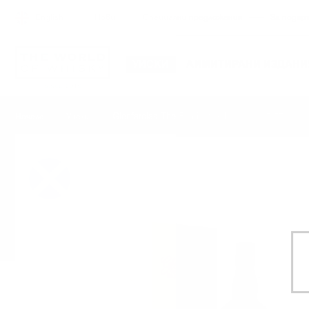
English
Нови
Специални предложения
За подар
УИСКИ
ЛИМИТИРАНИ ИЗДАНИ
Glenfarclas The Family Casks 2000 0.7/57.9% c
Начало
Уиски