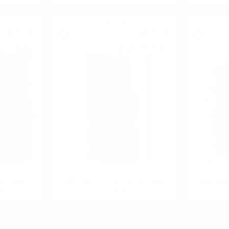
Сингъл малц
015
€
56
€
66
99
6
лв.
111
лв.
47
46
0.700 л.
0.700 л.
R Hunter
MACDUFF 12YO OP Дъглас Ленг
Glenfarcl
4%
0.7/ 48.4%
0.7