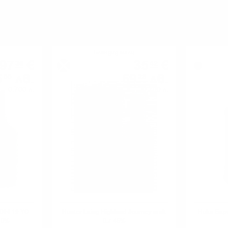
МОЖЕ ДА ОПИТАТЕ ОЩЕ
Блендид малц
97
€
35
€
36
42
6
лв.
69
лв.
00
28
0.700 л.
0.700 л.
004 19 YO
Hunter Laing Highland Journey malt
Ника Баре
5.0%
0.7 46%