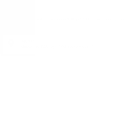
Понеделник до Петък от 9:00 до 17:00 ч. (Без празниците).
АДРЕС:
София, пк 1528, бул. "Искърско шосе" 7