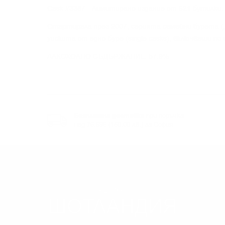
Cask #3387 - Лимитирано издание от 621 бутилки
Стартирала през 2007, серията семейни бурета („
уискита от едно буре (single casks), включващи по
АЛКОХОЛНО СЪДЪРЖАНИЕ: 57.9%
Безплатна доставка
при поръчка
над 76.69€ (150.00 лв.) за София
РЕГИОН
ШОТЛАНДИЯ