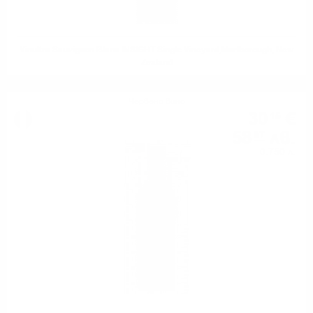
Vinultra Sauvignon Blanc INSIGHT Single Vineyard,Marlborough, New
Zealand
Червено вино
30
€
15
58
лв.
97
0.750 л.