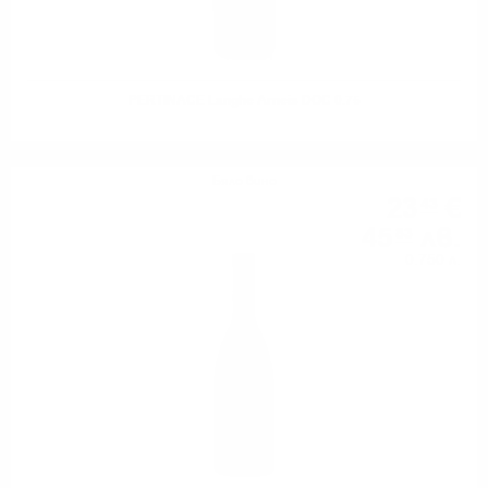
PERTINACE Langhe Arneis DOC 0.75
Бяло вино
23
€
43
45
лв.
83
0.750 л.