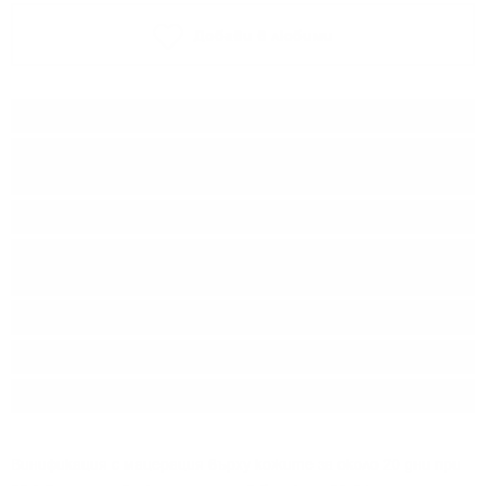
Добави в любими
Тип:
Червено вино
Сорт:
Каберне Совиньон,
Мерло
Производител:
Castello di Querceto
Линия:
Colli della Toscana
Central
Произход:
Италия
Регион:
Тоскана, IGT
Разфасовка:
0.750
л.
Винификация с мацерация върху кожите за около 20 дни при