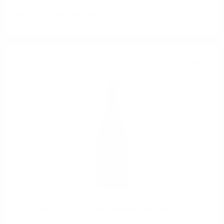
BODEGAS ALVIA LIVIUS Blanco Barrels fermented Rioja '2018 0.75
Червено вино
36
€
85
72
лв.
07
0.750 л.
BODEGAS ALVIA LIVIUS Garnacha Rioja '2008 0.75