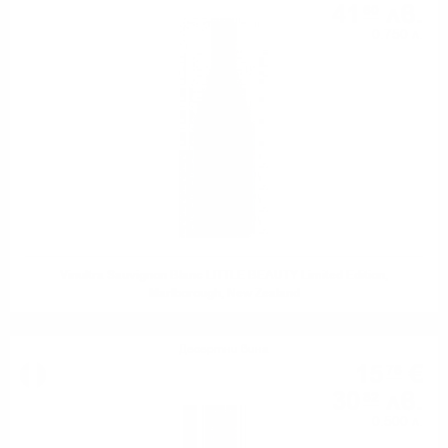
41
лв.
60
0.750 л.
Vinultra Sauvignon Blanc LITTLE BEAUTY Limited Edition,
Marlborough, New Zealand
Десертни вина
15
€
76
30
лв.
82
0.500 л.