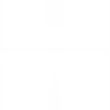
Feudo Arancio HEDONIS DOC 0.75
Бяло вино
10
€
63
20
лв.
79
0.750 л.