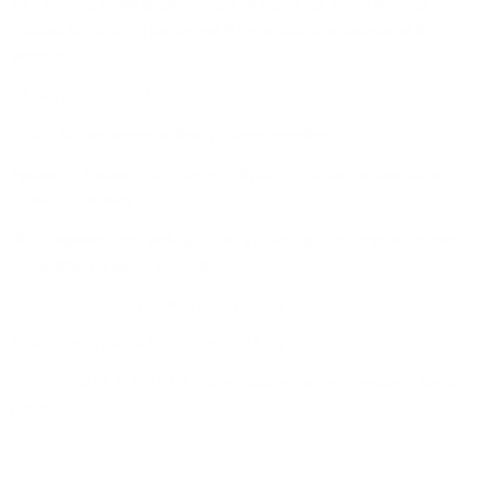
28 ° C, след това ферментира в барик за 20-24 месеца.
Накрая виното се рафинира в бутилката за минимум 6
месеца.
ХАРАКТЕРИСТИКИ:
Цвят: Много интензивен, рубиненочервен.
Аромат : Елегантен и сложен букет с нотки на сладко от
сливи и шоколад.
Вкус: хармоничен, мек, дълбок, дълъг и добре структуриран.
Послевкус на зрели плодове.
АЛКОХОЛНО СЪДЪРЖАНИЕ: 13.50%
ТЕМПЕРАТУРА НА СЕРВИРАНЕ:18-20° C
СЪЧЕТАВАНЕ С ЯСТИЯ: Съчетава се добре с червени меса и
дивеч.