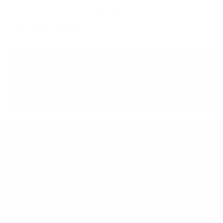
Безплатна доставка
при поръчка над 76.69€ (150.00 лв.) за
София
Може да
вземете поръчката
си от нашият склад в София
РЕГИОН
ИТАЛИЯ
НАУЧИ ПОВЕЧЕ