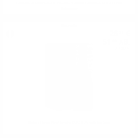
Castello di Querceto IL Picchio ’ Chianti Classico DOCG Gran
Selezione
Шампейн
26
€
31
51
лв.
46
0.750 л.
Rotari Flavio Brut Trento DOC 0.75 with lux box