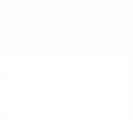
ИМАТЕ ВЪПРОСИ ОТНОСНО ВАШАТА ПОРЪЧКА
ИЛИ ПРОДУКТ?
Понеделник до Петък от 9:00 до 17:00 ч. (Без празниците).
ТЕЛЕФОН:
+359 88 943 33 13
/
+359 2 943 33 13
E-MAIL:
office@theworldofwhisky.com
АДРЕС:
София, пк 1528, бул. "Искърско шосе" 7