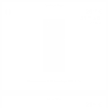
Червено вино
26
€
12
51
лв.
09
0.750 л.
Mezzacorona NOS Teroldego DOC 0.75
Бяло вино
21
€
27