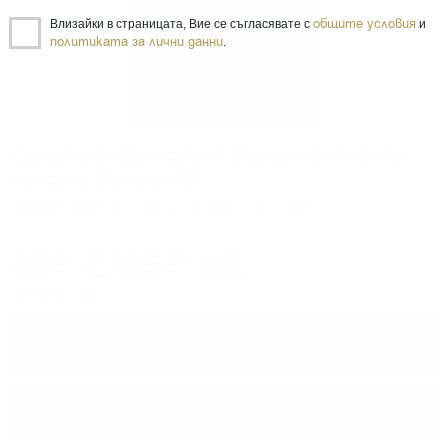
общите условия
Влизайки в страницата, Вие се съгласявате с
и
политиката за лични данни
.
Castello di Querceto Il Cignale Colli della
Toscana Central IGT
Червено вино
0.750 л.
Код: 020022895
48
€
/
95
лв.
84
52
Цените са с ДДС
−
+
ПОРЪЧАЙ