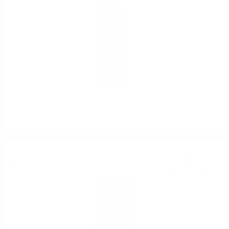
Feudo Arancio HEKATE IGT 0.5
Червено вино
26
€
31
51
лв.
46
0.750 л.