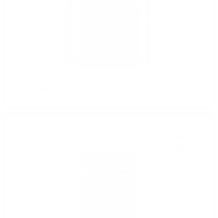
Douglas Laing XOP CARSEBRIDGE 1976 43YO 0.7 / 50.7%
Блендид малц
38
€
77
75
лв.
83
0.700 л.