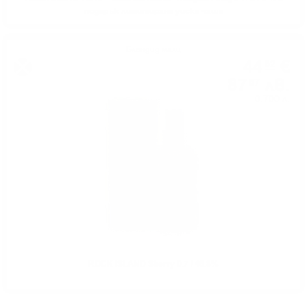
подарък лимитирана уиски чаша
Блендид малц
44
€
52
87
лв.
07
0.700 л.
ROCK ISLAND Sherry 0.7 / 46.8%