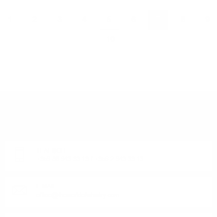
1
2
3
4
5
6
7
8
9
10
ИМАТЕ ВЪПРОСИ ОТНОСНО ВАШАТА ПОРЪЧКА
ИЛИ ПРОДУКТ?
Понеделник до Петък от 9:00 до 17:00 ч. (Без празниците).
ТЕЛЕФОН:
+359 88 943 33 13
/
+359 2 943 33 13
E-MAIL:
office@theworldofwhisky.com