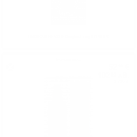
TIMOROUS BEASTIE Douglas Laing 0.7/ 46.8 %
Блендид малц
52
€
19
102
лв.
08
0.700 л.