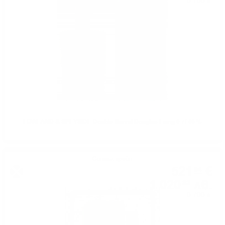
0.700 л.
LOWLAND & SPEYSIDE Double Barrel Douglas Laing 0.7/ 46 %
Сингъл грейн
521
€
94
1 020
лв.
83
0.700 л.