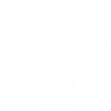
Signatory BLAIR ATHOL CASK STR 13yo 2008 0.7 54.4%
Сингъл малц
52
€
19
102
лв.
08
0.700 л.