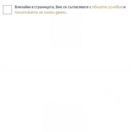
общите условия
Влизайки в страницата, Вие се съгласявате с
и
политиката за лични данни
.
Hunter Laing SCARABUS 0.7/ 46 %
Сингъл малц
138
€
47
270
лв.
82
0.700 л.