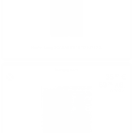
Hunter Laing SCARABUS 10 YO 0.7/ 46 %
Блендид малц
35
€
42
69
лв.
28
0.700 л.