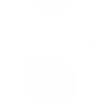
Signatory UCF ARDMORE 2009 11YO 0.7 46.0%
Сингъл малц
809
€
54
1 583
лв.
33
0.700 л.