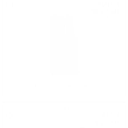
100
€
13
195
лв.
84
0.700 л.
Big Peat's Finest Islay 15YO OP Douglas Laing 0.7/ 51.9%
Блендид малц
47
€
40
92
лв.
71