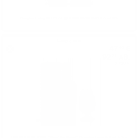
Douglas Laing BIG PEAT @CHRISTMAS 2021 0.7/ 52.8%
Блендид малц
47
€
40
92
лв.
71
0.700 л.
TIMOROUS BEASTIE "Meet the Beast" Douglas Laing 0.7/ 54.9 % с