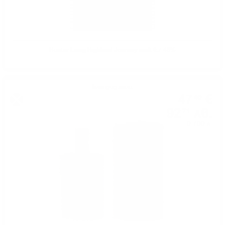
Hunter Laing Highland Journey malt 0.7 46%
Блендид малц
47
€
40
92
лв.
71
0.700 л.