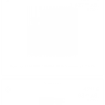
1 427
лв.
08
0.700 л.
Signatory GLENLOSSIE 1984 33YO 30Th Anniversary 0.7/56.7%
Сингъл малц
42
€
61
83
лв.
34
0.700 л.