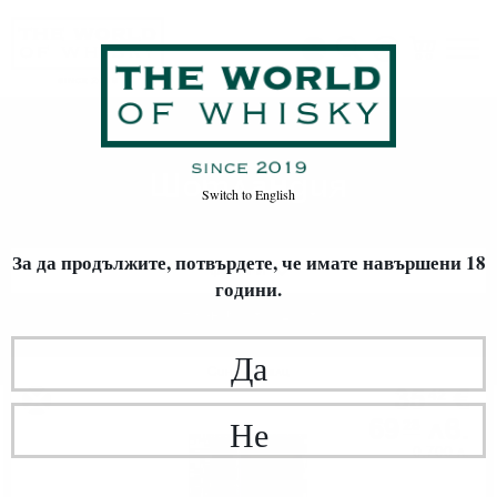
Шотландия
Начало
Уиски
ПРОИЗХОД
Шотландия
Switch to
English
За да продължите, потвърдете,
че имате навършени 18
ФИЛТРИ
години.
Най-нови
20
Да
Сингъл малц
35
€
42
69
лв.
Не
28
0.700 л.