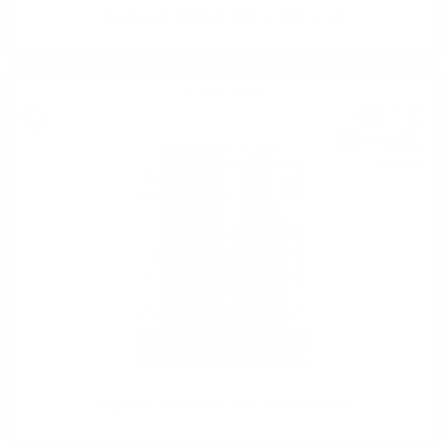
Signatory TEANINICH 1983 0.7 30TH 57.5%
Сингъл малц
40
€
21
78
лв.
64
0.700 л.
Signatory AULTMORE 2008 11YO 0.7 43.0%