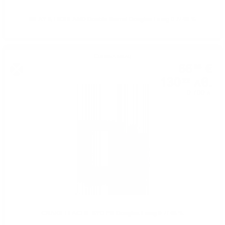
ISLAY & HIGHLAND Double Barrel Douglas Laing 0.7/ 46 %
Сингъл малц
66
€
58
130
лв.
22
0.700 л.
CRAIGELLACHIE 8YO PB Douglas Laing 0.7/ 46 %