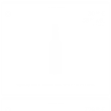
Сингъл грейн
30
€
15
58
лв.
97
0.700 л.
Signatory NORTH BRITISH 2008 13YO 0.7 43.0% GRAIN
Сингъл малц
729
€
65