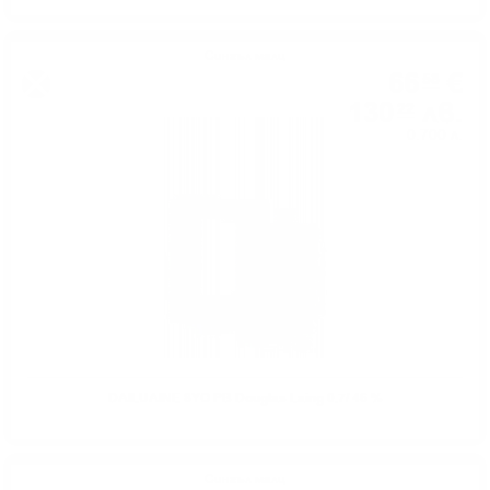
Сингъл малц
66
€
58
130
лв.
22
0.700 л.
DAILUAINE 8YO PB Douglas Laing 0.7/ 46 %
Сингъл малц