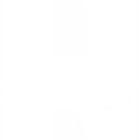
Hunter Laing SCARABUS Batch Strength 0.7 57%
Сингъл малц
45
€
00
88
лв.
01
0.700 л.