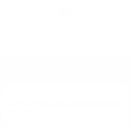
1
2
3
4
5
6
7
8
9
10
ИМАТЕ ВЪПРОСИ ОТНОСНО ВАШАТА ПОРЪЧКА
ИЛИ ПРОДУКТ?
Понеделник до Петък от 9:00 до 17:00 ч. (Без празниците).
ТЕЛЕФОН:
+359 88 943 33 13
/
+359 2 943 33 13
E-MAIL:
office@theworldofwhisky.com