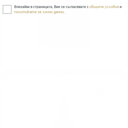
общите условия
Влизайки в страницата, Вие се съгласявате с
и
политиката за лични данни
.
The King of Scots 50 YO Douglas Laing 75th Anniversary 0.7/ 46 %
Блендид малц
66
€
58
130
лв.
22
0.700 л.