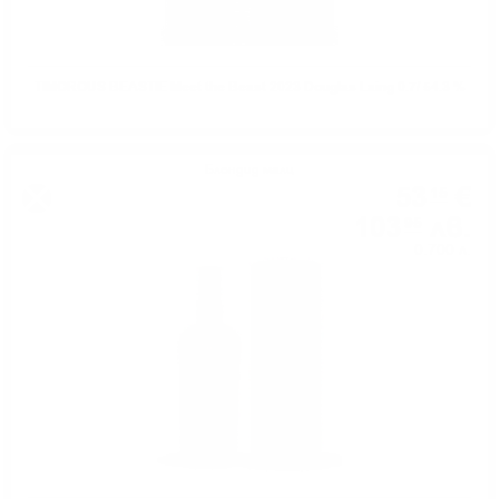
TIMOROUS BEASTIE Meet the Beast 2023 Douglas Laing 0.7/ 54.3 %
Блендид малц
53
€
15
103
лв.
95
0.700 л.