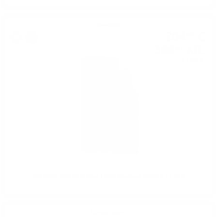
Блендид
204
€
01
%
399
лв.
01
0.700 л.
JOHNNIE WALKER Blue Label Premium blend 0.7 / 40%
Сингъл малц