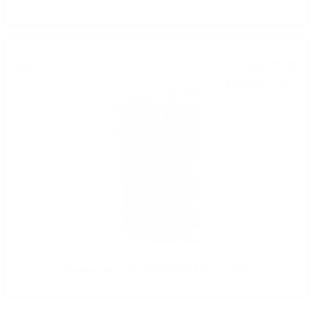
Сингъл малц
61
€
78
120
лв.
83
0.700 л.
Douglas Laing PRV BENRINNES 8YO 0.7б 46%