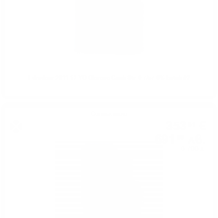
Edradour 2011 12 YO Oloroso Cask Str. 0.7/57.6% batch #2
Сингъл малц
353
€
81
691
лв.
99
0.700 л.