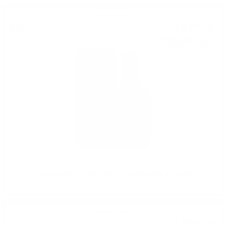
Сингъл малц
197
€
36
386
лв.
00
0.700 л.
Edradour BALLECHIN 2004 19 YO Manzanilla 0.7/55.0%
Сингъл малц
178
€
95