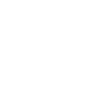
Big Peat's FAVOURITE 15YO 2006 OP Douglas Laing 0.7/ 48.4%
Сингъл малц
10 635
€
94
20 802
лв.
17
0.700 л.
Glenfarclas 50 YO 0.7/50%