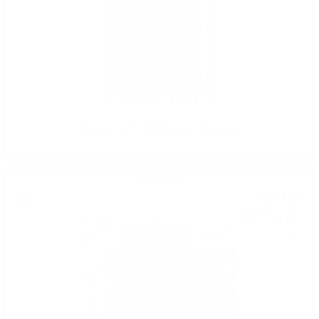
Bowmore 15 YO 07/43% Islay Single malt
Сингъл малц
39
€
88
78
лв.
00
0.700 л.