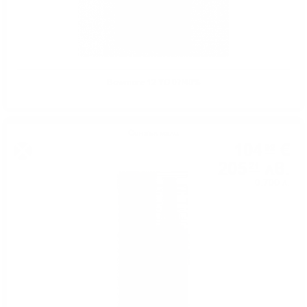
Bowmore 12 YO 07/40%
Сингъл малц
104
€
92
205
лв.
21
0.700 л.