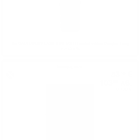
The GAULDRONS CASK STRENGHT Limited edition Douglas Laing
0.7/ 52.8 %
Блендид малц
53
€
15
103
лв.
95
0.700 л.