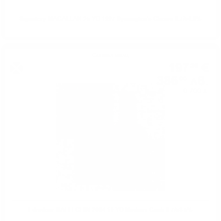
Signatory MACALLAN 25 YO 1997 Symington's Choice 0.7/54.8%
Сингъл малц
197
€
36
386
лв.
00
0.700 л.
Edradour BALLECHIN 2004 19 YO Madeira Cask 0.7/53.5%