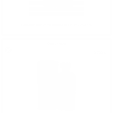
Edradour 2001 21YO Oloroso SHERRY 0.7/52.1%
Сингъл малц
0.700 л.