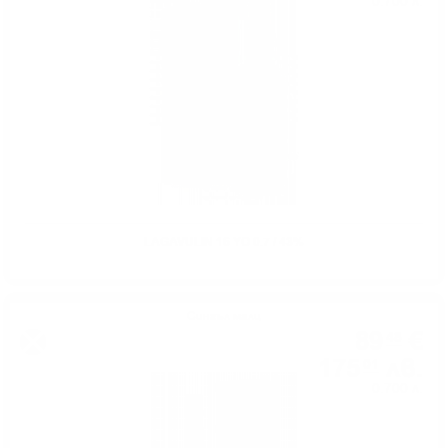
0.700 л.
LAGAVULIN 16 YO 0.7 / 43%
Сингъл малц
89
€
48
175
лв.
01
0.700 л.