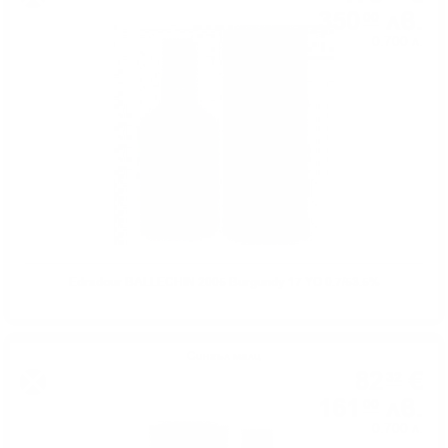
350
лв.
00
0.700 л.
Edradour BALLECHIN 2005 Burgundy 17 YO 0.7/53.5%
Сингъл малц
82
€
32
161
лв.
00
0.700 л.