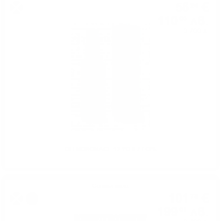
56
€
24
110
лв.
00
0.700 л.
GLENDRONACH 12 YO 0.7 / 43%
Сингъл малц
101
€
75
%
199
лв.
01