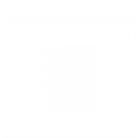
SCALLYWAG The Winter Edition 2023 Douglas Laing 0.7/ 52.5 %
Сингъл малц
100
€
72
196
лв.
99
0.700 л.
Edradour BALLECHIN 13 YO Cask Strength Edition 0.7/54.9% batch
#1