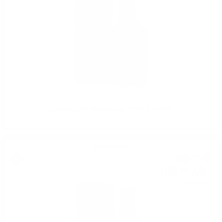
Edradour 2011 Barbaresco 12 YO 0.7/48.2%
Сингъл малц
96
€
12
188
лв.
00
0.700 л.