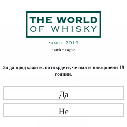
Шотландия
Начало
Уиски
ПРОИЗХОД
Шотландия
Switch to
English
За да продължите, потвърдете,
че имате навършени 18
ФИЛТРИ
години.
Най-нови
20
Да
Блендид
798
€
89
1 562
лв.
Не
50
0.700 л.