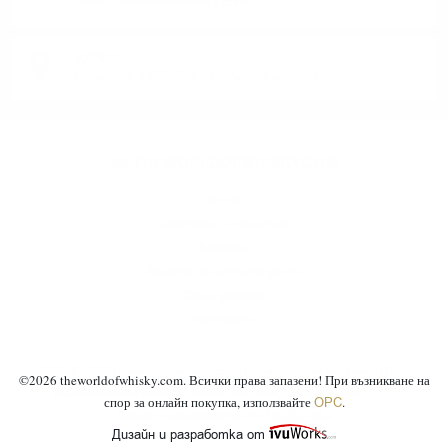
office@theworldofwhisky.com
АДРЕС:
София, пк 1528, бул. "Искърско шосе" 7
ЗА THEWORLDOFWHISKY.COM
За нас
Доставки и плащания
Кариери
Защита на личните данни
Общи условия
Контакти
©2019 - 2026 theworldofwhisky.com. Всички права запазени! При
©
2026
theworldofwhisky.com. Всички права запазени! При възникване на
ОРС
възникване на спор за онлайн покупка, използвайте
.
спор за онлайн покупка, използвайте
.
ОРС
Дизайн и разработка от
Дизайн и разработка от