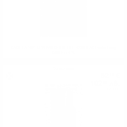
CAOL ILA 1991 32 YEARS OLD REFILL HOGSHEAD Hunter Laing
O&R 0.7 / 41%
Сингъл малц
52
€
19
102
лв.
08
0.700 л.