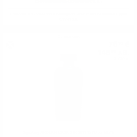
Edradour 2012/2023 11YO Sauvignon Cask #1001 St.Michael Eppan
0.7 / 48.2%
Сингъл каск
76
€
16
148
лв.
96
0.700 л.
Signatory ARDLAIR CASK STR 2011 12YO 0.7 62,7%