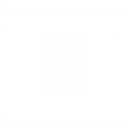
Блендид малц
35
€
42
69
лв.
28
0.700 л.
Hunter Laing Highland Journey malt 0.7 46%
Сингъл малц