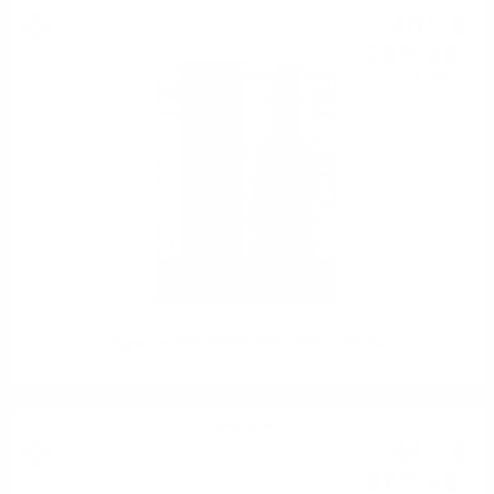
40
€
21
78
лв.
64
0.700 л.
Signatory AULTMORE 2008 11YO 0.7 43.0%
Блендид малц
44
€
52
87
лв.
07