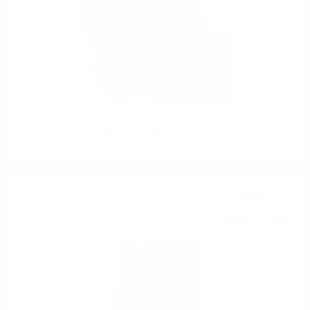
Glenfarclas 30 YO 0.7/43%
Сингъл малц
100
€
13
195
лв.
84
0.700 л.