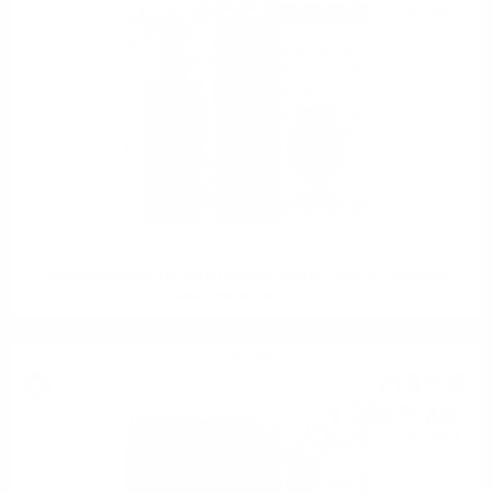
0.700 л.
TIMOROUS BEASTIE 10YO Douglas Laing 0.7/ 46.8 % с подарък
лимитирана уиски чаша
Сингъл малц
713
€
68
1 395
лв.
84
0.700 л.