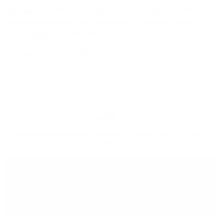
Бутилиран директно от бурето. Този 17 годишен Edradour е
дестилиран ноември 2005, завършен в бъчви от червено
вино Бургунди cask 327-334,
Бутилиран на 5,07,2023г
Безплатна доставка
при поръчка над 76.69€ (150.00 лв.) за
София
Може да
вземете поръчката
си от нашият склад в София