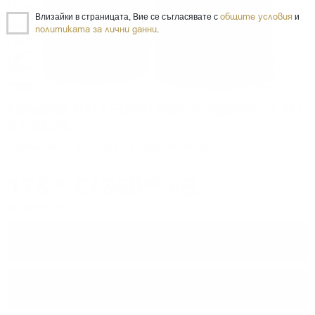
общите условия
Влизайки в страницата, Вие се съгласявате с
и
политиката за лични данни
.
Edradour BALLECHIN 2005 Burgundy 17 YO
0.7/53.5%
Сингъл малц
0.700 л.
Код: 0000003044
178
€
/
350
лв.
95
00
Цените са с ДДС
−
+
ПОРЪЧАЙ