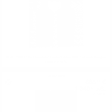
SCALLYWAG "The Chocolate" Limited Edition 2024 Port cask Douglas
Laing 0.7/ 48 %
Сингъл малц
685
€
47
1 340
лв.
67
0.700 л.