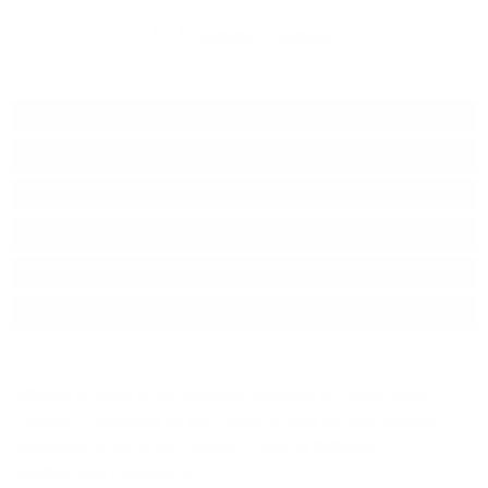
Добави в любими
Тип:
Сингъл малц
Дестилерия:
EDRADOUR
Производител:
Edradour Distillery Co.
Произход:
Шотландия
Регион:
Highland
Разфасовка:
0.700
л.
Ballechin e серия силно торфени малцове на дестилерия
Edradour, с минимум 50 ppm. Името идва от дестилерия,
намираща се близо до Edradour с името Ballechin,
неработеща в момента.