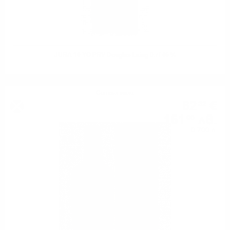
JURA 10 YO PRV Douglas Laing 0.7/ 46 %
Сингъл малц
82
€
32
161
лв.
00
0.700 л.