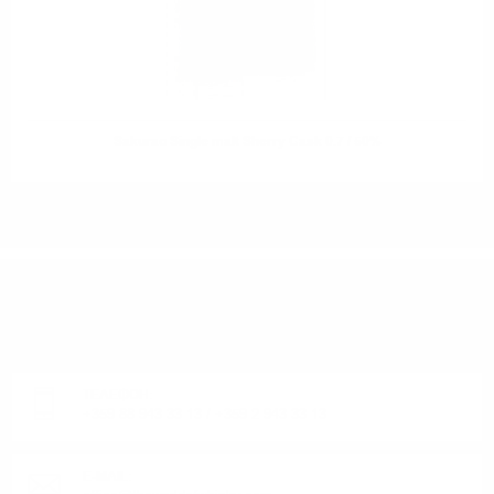
Sakurao Single malt Sherry Cask 0.7 / 50%
ИМАТЕ ВЪПРОСИ ОТНОСНО ВАШАТА ПОРЪЧКА
ИЛИ ПРОДУКТ?
Понеделник до Петък от 9:00 до 17:00 ч. (Без празниците).
ТЕЛЕФОН:
+359 88 943 33 13
/
+359 2 943 33 13
E-MAIL: