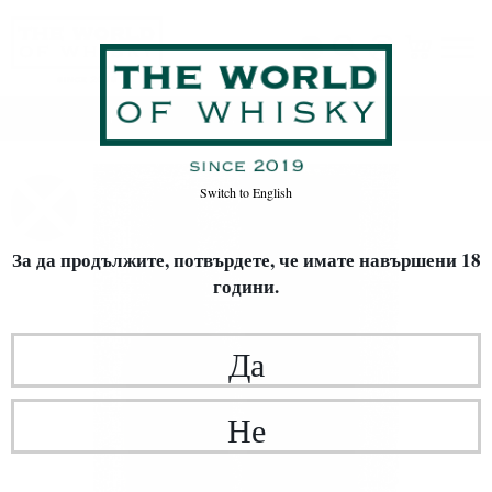
Начало
Уиски
ВИД УИСКИ
Single Malt
Switch to
English
За да продължите, потвърдете,
че имате навършени 18
години.
Да
Не