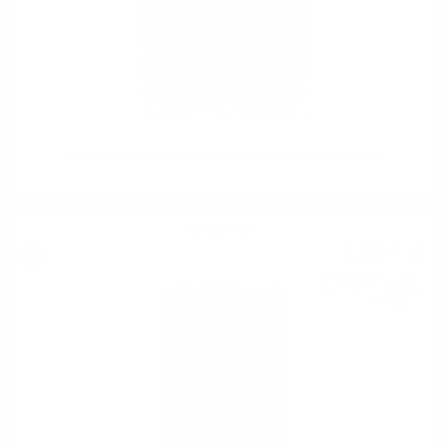
Glenfarclas The Family Casks 1990 0.7/51.9% cask 9256
Сингъл малц
138
€
47
270
лв.
82
0.700 л.