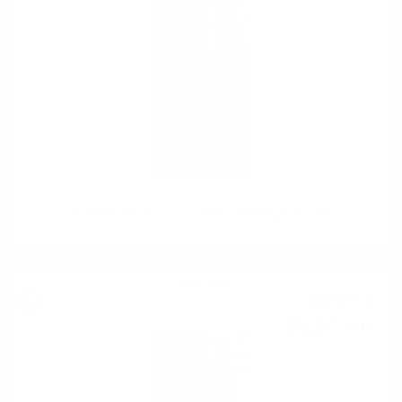
Hunter Laing SCARABUS Batch Strength 0.7 57%
Сингъл малц
104
€
92
205
лв.
21
0.700 л.