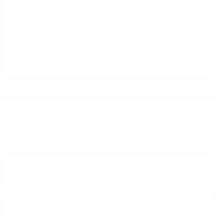
Glenfarclas 10 YO 0.7/40%
ИМАТЕ ВЪПРОСИ ОТНОСНО ВАШАТА ПОРЪЧКА
ИЛИ ПРОДУКТ?
Понеделник до Петък от 9:00 до 17:00 ч. (Без празниците).
ТЕЛЕФОН:
+359 88 943 33 13
/
+359 2 943 33 13
E-MAIL:
office@theworldofwhisky.com