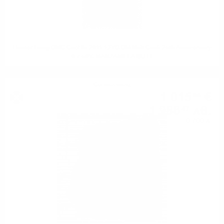
Hunter Laing OMC Caol Ila 2011 12YO Old Malt Cask 25th Anniversary
0.7 50% MANZANILLA BUTT
Сингъл малц
1 015
€
66
1 986
лв.
47
0.700 л.