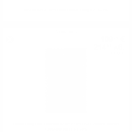
BALMENACH 40YO O&R Hunter Laing 0.7 / 45.4%
Сингъл малц
109
€
71
214
лв.
57
0.700 л.
Hunter Laing OMC LINKWOOD 2010 13YO 25TH ANNIVERSARY
CANASTA BUTT 0.7 50%