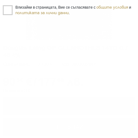
общите условия
Влизайки в страницата, Вие се съгласявате с
и
политиката за лични данни
.
Douglas Laing OP GLENROTHES 14YO 0.7
48.4%
Сингъл малц
0.700 л.
Код: 0000002944
90
€
/
177
лв.
54
08
Цените са с ДДС
−
+
ПОРЪЧАЙ