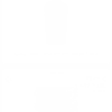
Signatory CRAIGELLACHIE 10YO 2012 CASK STR 0.7/68.4%
Сингъл малц
737
€
65
1 442
лв.
72
0.700 л.