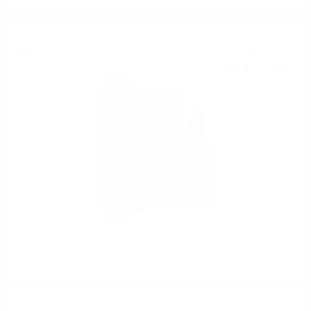
Сингъл малц
97
€
73
191
лв.
14
0.700 л.
Glenfarclas 15 YO 0.7/46% подаръчна кутия с 2 чаши Glencairn
Сингъл малц