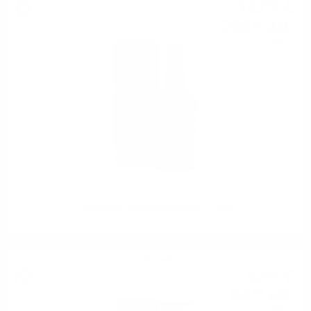
152
€
86
298
лв.
97
0.700 л.
Glenfarclas 185th Anniversary 0.7/46%
Сингъл малц
42
€
61
83
лв.
34
0.700 л.