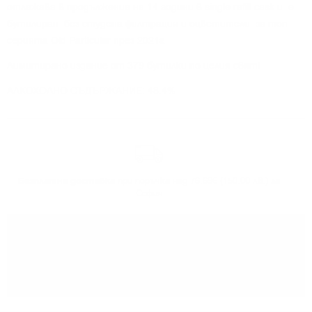
отлежава в продължение на 14 години в single refill cask и е
бутилиран без студена филтрация и оцветители за топ
серията Old Particular през 2021г.
Лимитирано издание от 379 бутилки по целия свят!
АЛКОХОЛНО СЪДЪРЖАНИЕ: 48.4%
Безплатна доставка
при поръчка над 76.69€ (150.00 лв.) за
София
Може да
вземете поръчката
си от нашият склад в София