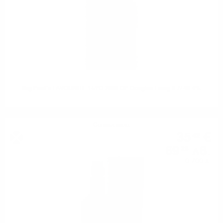
Big Peat's FAVOURITE 15YO 2006 OP Douglas Laing 0.7/ 48.4%
Сингъл малц
35
€
42
69
лв.
28
0.700 л.