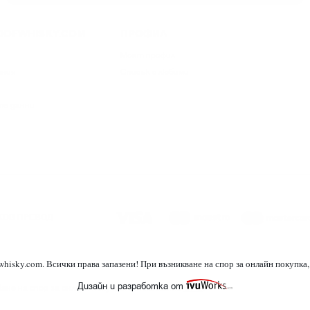
DOFWHISKY.COM
ПРОФИЛ
Моят профил
ания
Списък с любими
те данни
КОВ ПРЕВОД
whisky.com. Всички права запазени! При възникване на спор за онлайн покупка
Дизайн и разработка от
ОРС
кване на спор за онлайн покупка, използвайте
.