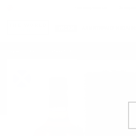
English
Нови
Специални предложения
За подар
УИСКИ
ЛИМИТИРАНИ ИЗДАНИ
Edradour 2012/2023 11YO Merlot Cask #1 St.Mic
Начало
Уиски