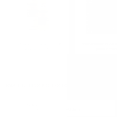
Big Peat's Finest Islay 15YO OP
YAMAZAKURA PEATED
Douglas Laing 0.7/ 51.9%
уиски 0.7/46
ИМАТЕ ВЪПРОСИ ОТНОСНО ВАШАТА ПОРЪЧКА И
ТЕЛЕФОН:
+359 88 943 33 13
/
+359 2 943 33 13