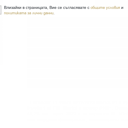
−
+
ПО
Влизайки в страницата, Вие се съгласявате с
общите условия
и
политиката за лични данни
.
Тип:
Сингъл малц
Дестилерия:
EDRADOUR
Производител:
Signatory Vintage
Линия:
St. Michael Eppan
Произход:
Шотландия
Регион:
Highland
Разфасовка:
0.700
л.
Edradour 11 Years 2012/2023
Merlot
#1 е б
бъчва
1 st
Fill
Merlot
с номер #1001.
Дести
48,2% alc..
през 2023 г.
за серията
St. Mic
или студена филтрация, лимитирано ко