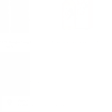
12 YO Douglas Laing 0.7/
Kōriyama Японско уиски 0.7 /40%
46 %
Понеделник до Петък от 9:00 до 17:00 ч. (Без празниците).
АДРЕС:
София, пк 1528, бул. "Искърско шосе" 7