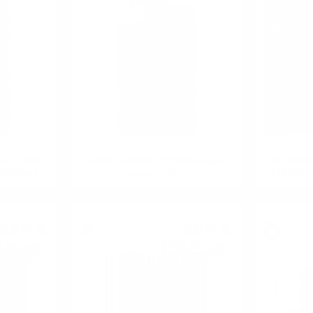
IGELLACHIE
GLEN GARIOCH 8YO PB Douglas
INCHGOWER
IVERSARY
Laing 0.7/ 46 %
HOGSHEAD
 50%
Сингъл малц
42
€
66
€
61
58
3
лв.
130
лв.
34
22
0.700 л.
0.700 л.