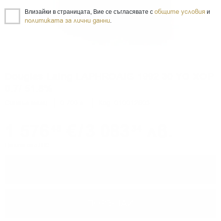
общите условия
Влизайки в страницата, Вие се съгласявате с
и
политиката за лични данни
.
Douglas Laing LAPHROAIG 1992 30 YO XOP
0.7/ 51.8%
Сингъл малц
0.700 л.
Код: 010012603
1 576
€
/
3 083
лв.
48
34
Цените са с ДДС
−
+
ПОРЪЧАЙ