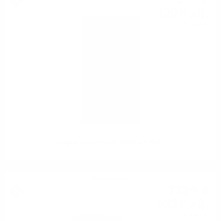
61
€
120
лв.
83
0.700 л.
Douglas Laing PRV BENRIACH 8YO 0.7
Сингъл малц
272
€
69
533
лв.
34
0.700 л.