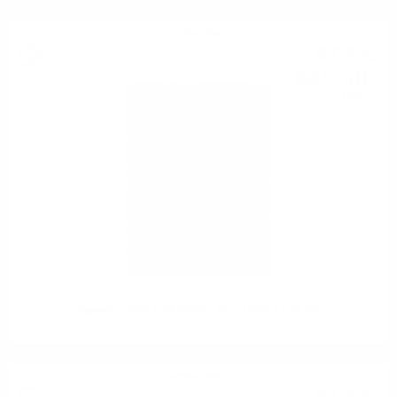
Сингъл малц
47
€
40
92
лв.
71
0.700 л.
Signatory UCF DAILUAINE 2012 10YO 0.7 46.0%
Сингъл малц
78