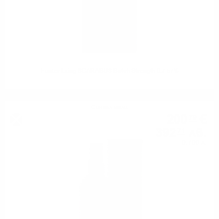
Hunter Laing SCARABUS Batch Strength 0.7 57%
Сингъл малц
200
€
79
392
лв.
71
0.700 л.