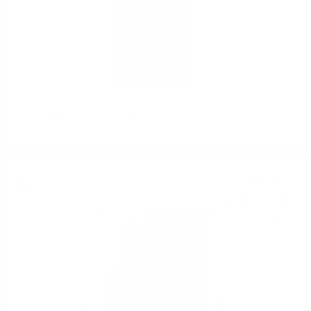
Signatory Edradour 10YO 2012 UCF 0.7/46% cask #305
Сингъл малц
263
€
10
514
лв.
58
0.700 л.