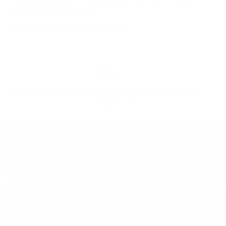
серията Xtra Old Particular.
АЛКОХОЛНО СЪДЪРЖАНИЕ: 51.8%
Безплатна доставка
при поръчка над 76.69€ (150.00 лв.) за
София
Може да
вземете поръчката
си от нашият склад в София