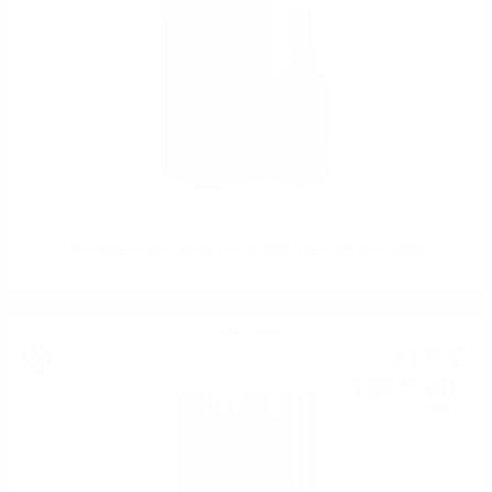
Glenfarclas The Family Casks 2000 0.7/57.9% cask 3387
Сингъл малц
71
€
37
139
лв.
59
0.700 л.