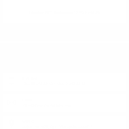
Edradour 2011 Barbaresco 12 YO 0.7/48.2%
ИМАТЕ ВЪПРОСИ ОТНОСНО ВАШАТА ПОРЪЧКА
ИЛИ ПРОДУКТ?
Понеделник до Петък от 9:00 до 17:00 ч. (Без празниците).
ТЕЛЕФОН:
+359 88 943 33 13
/
+359 2 943 33 13
E-MAIL:
office@theworldofwhisky.com
АДРЕС:
София, пк 1528, бул. "Искърско шосе" 7