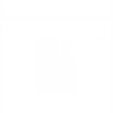
LAPHROAIG Select 0.7 40% Лафройг Селект
Сингъл малц
82
€
32
161
лв.
00
0.700 л.
Edradour 2012 12YO Madeira Small Batch 0.7 / 48.2%