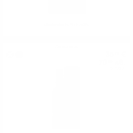
Glenfarclas 25 YO 0.7/43%
Сингъл малц
35
€
79
%
70
лв.
00
0.700 л.