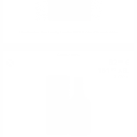
Glenfarclas The Family Casks 2002 0.7/55.4% cask 3335
Сингъл малц
82
€
32
161
лв.
00
0.700 л.