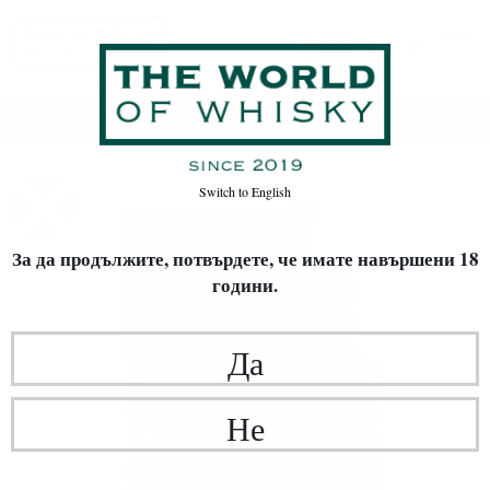
Начало
Уиски
ВИД УИСКИ
Single Malt
Switch to
English
За да продължите, потвърдете,
че имате навършени 18
години.
Да
Не