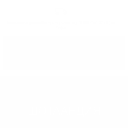
Безплатна доставка
при поръчка над 76.69€ (150.00 лв.) за
София
Може да
вземете поръчката
си от нашият склад в София
РЕГИОН
ШОТЛАНДИЯ
НАУЧИ ПОВЕЧЕ