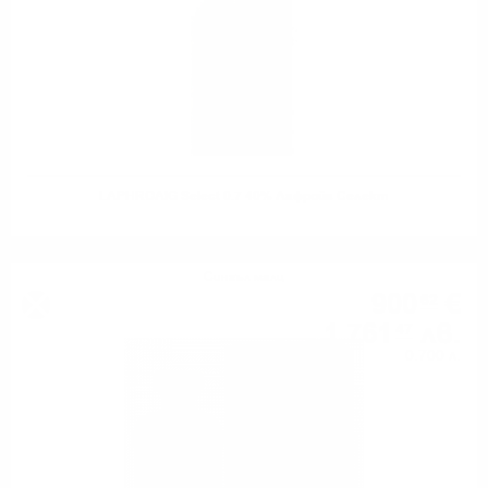
LAPHROAIG Select 0.7 40% Лафройг Селект
Сингъл малц
900
€
62
1 761
лв.
47
0.700 л.