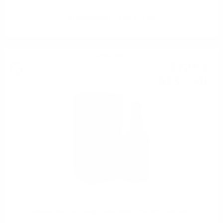
GLENDRONACH 12 YO 0.7 / 43%
Сингъл малц
272
€
69
533
лв.
34
0.700 л.
Glenfarclas The Family Casks 2000 0.7/57.9% cask 3387