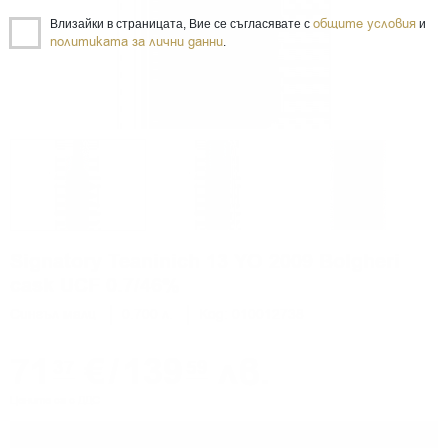
общите условия
Влизайки в страницата, Вие се съгласявате с
и
политиката за лични данни
.
Signatory Teaninich 13 YO 2009 Bolgheri
cask UCF 0.7/46%
Сингъл малц
0.700 л.
Код: 010012738
71
€
/
139
лв.
37
59
Цените са с ДДС