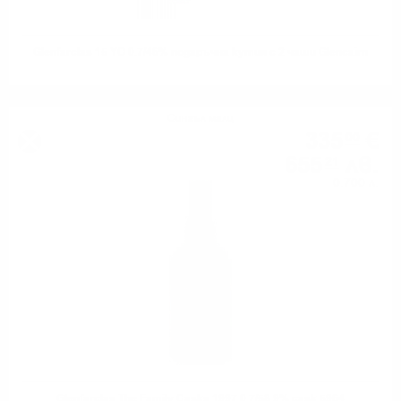
Glenfarclas 15 YO 0.7/46% подаръчна кутия с 2 чаши Glencairn
Сингъл малц
335
€
00
655
лв.
21
0.700 л.
Glenfarclas The Family Casks 1997 0.7/58.9% cask 5964