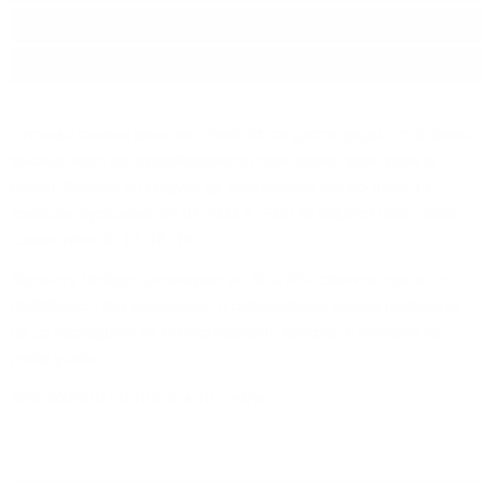
Регион:
Highland
Разфасовка:
0.700
л.
Бутилки сингъл малц от Teaninich се доста редки, тъй като
голяма част от произведеното там уиски преминава в
смеси. Затова си струва да потърсите точно този 13-
годишен бутилинг от 01.2023 г., First fill Bolgheri cask - finish .
Casknumber 8, 17, 18, 19
Signatory Vintage бутилират на 46% ABV своята серия Un-
Chillfiltered - без филтрация и оцветяване, което позволява
да се насладите на естествените вкусове и тялото на
това уиски.
АЛКОХОЛНО СЪДЪРЖАНИЕ: 46%