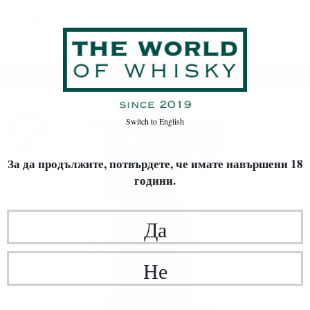
Начало
Уиски
ВИД УИСКИ
Single Malt
Switch to
English
За да продължите, потвърдете,
че имате навършени 18
години.
Да
Не