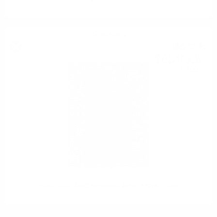
Сингъл малц
95
€
34
186
лв.
47
0.700 л.
Hunter Laing OMC ARDMORE 2010 12 YO 0,7 / 50%