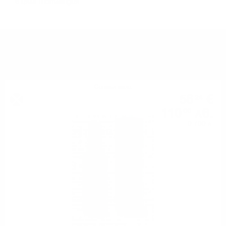
в цялa Шoтлaндия.
МОЖЕ ДА ОПИТАТЕ ОЩЕ
Сингъл малц
56
€
24
110
лв.
00
0.700 л.