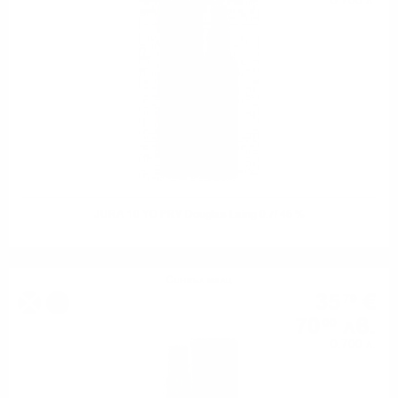
0.700 л.
JURA 10 YO PRV Douglas Laing 0.7/ 46 %
Сингъл малц
35
€
79
%
70
лв.
00
0.700 л.