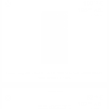
100
€
13
195
лв.
84
0.700 л.
Hunter Laing OMC CRAIGELLACHIE 2008 14YO 25TH ANNIVERSARY
WINE BARREL 0.7 50%
Сингъл малц
52
€
19
102
лв.
08