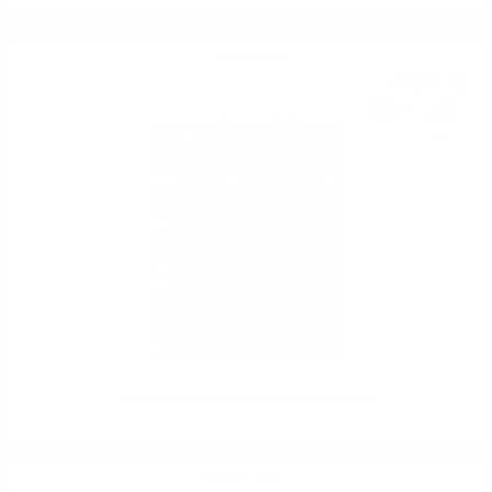
Сингъл малц
40
€
90
79
лв.
99
0.700 л.
ÉVADÉ SINGLE MALT Rum finish 0.7 /43%
Сингъл малц