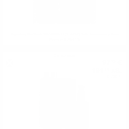
Signatory Mortlach 1991/2023 32YO #4241 35th Anniversary Rare
Reserve 0.7/54.1%
Сингъл малц
97
€
73
191
лв.
14
0.700 л.