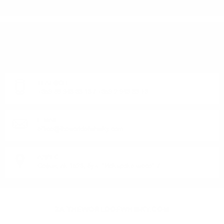
ИМАТЕ ВЪПРОСИ ОТНОСНО ВАШАТА ПОРЪЧКА
ИЛИ ПРОДУКТ?
Понеделник до Петък от 9:00 до 17:00 ч. (Без празниците).
ТЕЛЕФОН:
+359 88 943 33 13
/
+359 2 943 33 13
E-MAIL:
office@theworldofwhisky.com
АДРЕС:
София, пк 1528, бул. "Искърско шосе" 7
ЗА THEWORLDOFWHISKY.COM