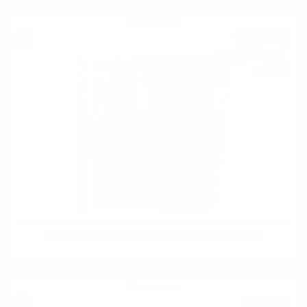
Сингъл малц
178
€
95
350
лв.
00
0.700 л.
Edradour BALLECHIN 2005 Burgundy 17 YO 0.7/53.5%
Сингъл малц
53
€
15