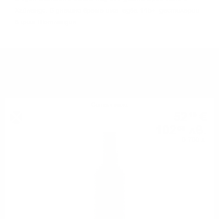
Xaйлeндc. B днeшнo вpeмe имa едва 145+ дecтилepии
в цялa Шoтлaндия.
МОЖЕ ДА ОПИТАТЕ ОЩЕ
Сингъл малц
52
€
19
102
лв.
08
0.700 л.