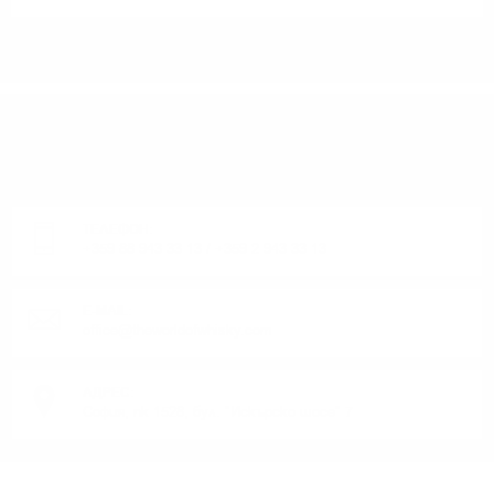
ИМАТЕ ВЪПРОСИ ОТНОСНО ВАШАТА ПОРЪЧКА
ИЛИ ПРОДУКТ?
Понеделник до Петък от 9:00 до 17:00 ч. (Без празниците).
ТЕЛЕФОН:
+359 88 943 33 13
/
+359 2 943 33 13
E-MAIL:
office@theworldofwhisky.com
АДРЕС:
София, пк 1528, бул. "Искърско шосе" 7