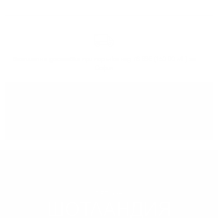
Безплатна доставка
при поръчка над 76.69€ (150.00 лв.) за
София
Може да
вземете поръчката
си от нашият склад в София
РЕГИОН
ШОТЛАНДИЯ