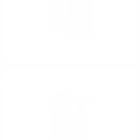
CRAIGELLACHIE 8YO PB Douglas Laing 0.7/ 46 %
Сингъл малц
40
€
21
78
лв.
64
0.700 л.