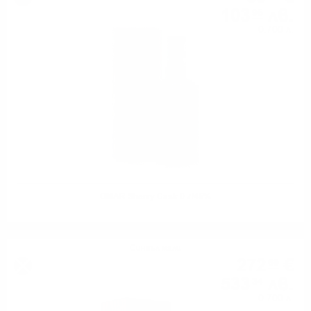
103
лв.
95
0.700 л.
OMAR Sherry Cask 0.7/46%
Сингъл малц
272
€
69
533
лв.
34
0.700 л.