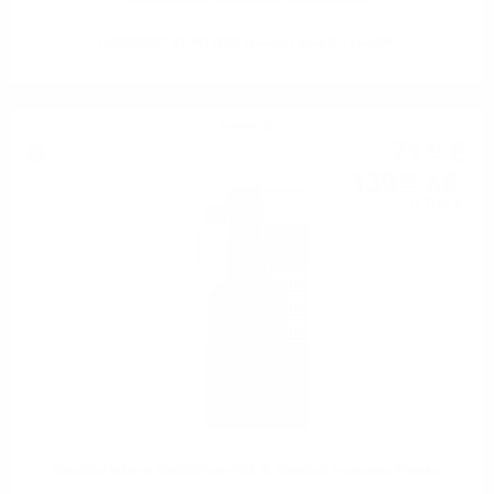
ARDMORE 31 YO O&R Hunter Laing 0.7 / 50.2%
Блендид
71
€
37
139
лв.
59
0.700 л.
Chichibu Ichiros Malt&Grain 46,5 % Blended Japanese Whisky