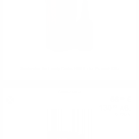
Glenfarclas The Family Casks 2000 0.7/57.9% cask 3387
Сингъл малц
66
€
58
130
лв.
22
0.700 л.