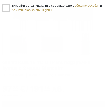
общите условия
Влизайки в страницата, Вие се съгласявате с
и
политиката за лични данни
.
Glenfarclas 15 YO 0.7/46% подаръчна
кутия с 2 чаши Glencairn
Сингъл малц
0.700 л.
Код: 010012623
97
€
/
191
лв.
73
14
Цените са с ДДС