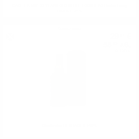
CAOL ILA 1991 32 YEARS OLD REFILL HOGSHEAD Hunter Laing
O&R 0.7 / 41%
Сингъл малц
29
€
67
58
лв.
03
0.700 л.
Glenfarclas HERITAGE 0.7/40%