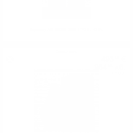
Signatory AULTMORE 2008 11YO 0.7 43.0%
Сингъл малц
493
€
18
964
лв.
58
0.700 л.