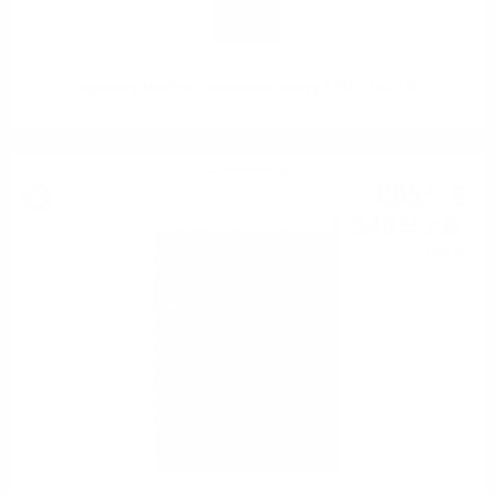
Signatory 100Proof Tullibardine Sherry 8 YO 0.7 57.1%
Сингъл малц
685
€
47
1 340
лв.
67
0.700 л.