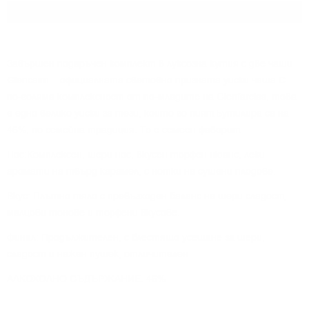
Разфасовка:
0.700
л.
Завършен подаръчен комплект в луксозна кутия с две чаши
Glencairn – официалната световно призната уиски чаша.
С
по-голяма комплексност от по-младите на Glenfarclas, това
е едно велико уиски за тези, които го пият.Бутилира се на
46%, по семейна традиция. То е семеен фаворит.
Нос:Комплексен, шери нос, вкусен торфен нюанс, леки
аромати на твърд карамел, с нотки на сушени плодове.
Вкус: Плътно тяло с превъзходен баланс на шери сладост,
малцови тонове и торфени вкусове.
Финал: Продължителен, с блестящо усещане за шери,
сладост и нежен пушек, отличителен.
АЛКОХОЛНО СЪДЪРЖАНИЕ: 46%