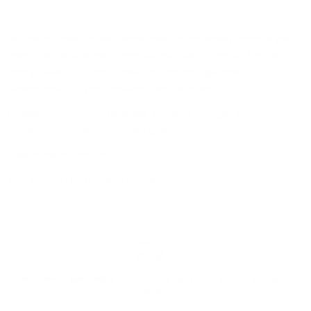
Big Peat's Favourite Islay single malt Scotch whisky дестилиран
през 2006, отлежава в продължение на 15 години в
re-fill
sherry
бъчва и е бутилиран без студена филтрация и
оцветители за топ серията Old Particular.
Очаквайте опушено барбекю, еспресо и сладки зърнени
нотки от този мистериозен драм.
Лимитирано издание !
АЛКОХОЛНО СЪДЪРЖАНИЕ: 48=4%
Безплатна доставка
при поръчка над 76.69€ (150.00 лв.) за
София