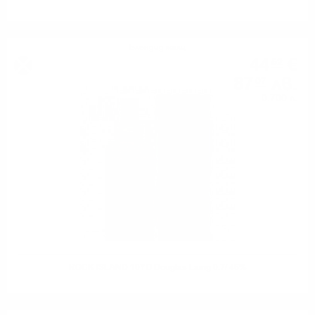
Блендид малц
44
€
52
87
лв.
07
0.700 л.
ROCK ISLAND 10YO Douglas Laing 0.7/ 46%