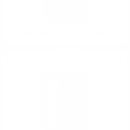
YAMAZAKURA PEATED Японско уиски 0.7/46%
Блендид малц
61
€
78
120
лв.
83
0.700 л.