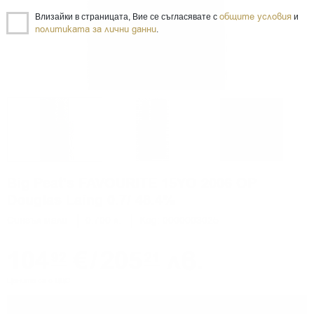
общите условия
Влизайки в страницата, Вие се съгласявате с
и
политиката за лични данни
.
Big Peat's FAVOURITE 15YO 2006 OP
Douglas Laing 0.7/ 48.4%
Сингъл малц
0.700 л.
Код: 0000003025
104
€
/
205
лв.
92
21
Цените са с ДДС