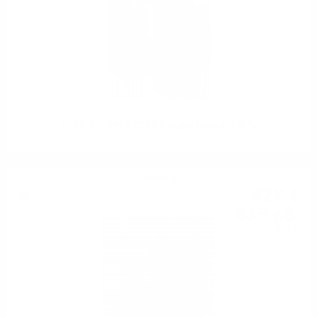
FETTERCAIRN 8 YO PB Douglas Laing 0.7/ 46 %
Блендид
42
€
61
83
лв.
34
0.700 л.