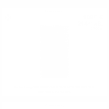
Сингъл малц
109
€
71
214
лв.
57
0.700 л.
Hunter Laing OMC INCHGOWER 2008 15YO SHERRY 25TH
ANNIVERSARY 0.7 50%
Сингъл малц