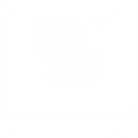
Сингъл малц
713
€
68
1 395
лв.
84
0.700 л.
Glenfarclas 30 YO 0.7/43%
Сингъл малц
66
€
58
130
лв.
22