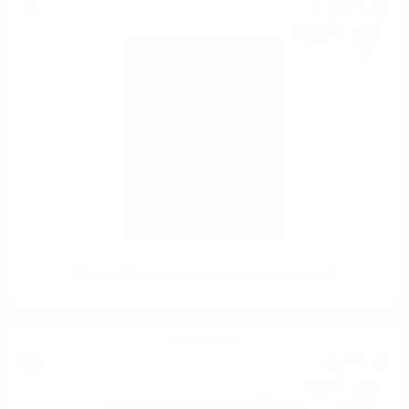
138
€
47
270
лв.
82
0.700 л.
Okayama Single malt Японско Ginjo уиски 0.7/40%
Блендид малц
47
€
40
92
лв.
71
0.700 л.