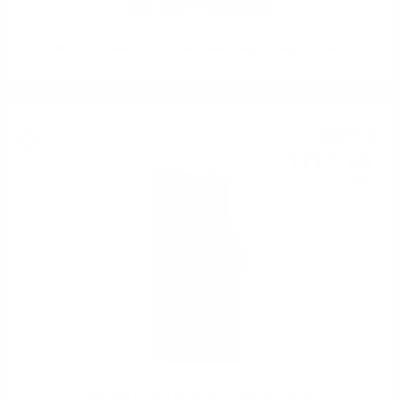
BIG PEAT Feis Ile 2024 Rum cask Douglas Laing 0.7/ 48 %
Сингъл малц
56
€
99
111
лв.
46
0.700 л.
MACDUFF 12YO OP Дъглас Ленг 0.7/ 48.4%