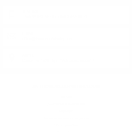
ТЕЛЕФОН:
+359 88 943 33 13
/
+359 2 943 33 13
E-MAIL:
office@theworldofwhisky.com
АДРЕС:
София, пк 1528, бул. "Искърско шосе" 7
ЗА THEWORLDOFWHISKY.COM
За нас
Доставки и плащания
Кариери
Защита на личните данни
Общи условия