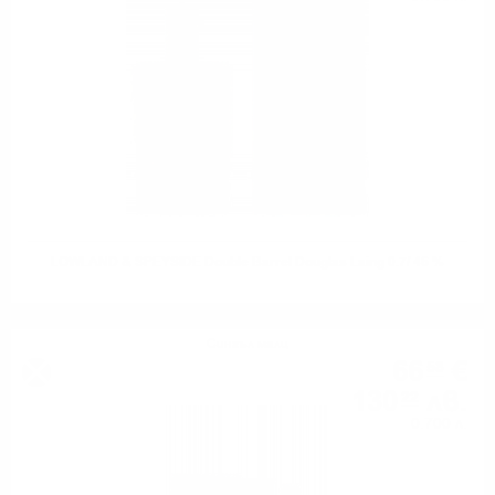
LOWLAND & SPEYSIDE Double Barrel Douglas Laing 0.7/ 46 %
Сингъл малц
66
€
58
130
лв.
22
0.700 л.