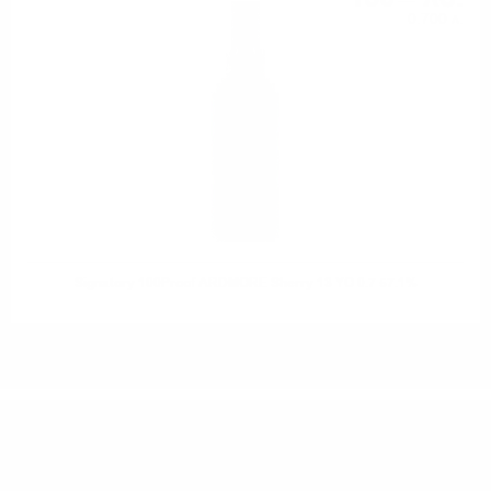
0.700 л.
Signatory 100Proof ARDMORE Sherry 13 YO 0.7 57.1%
ИМАТЕ ВЪПРОСИ ОТНОСНО ВАШАТА ПОРЪЧКА
ИЛИ ПРОДУКТ?
Понеделник до Петък от 9:00 до 17:00 ч. (Без празниците).