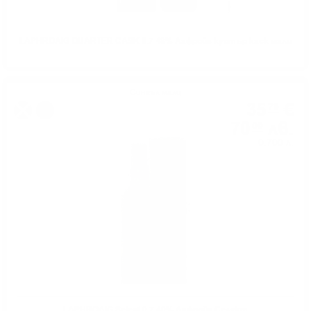
LAPHROAIG QUARTER CASK 0.7 48% Лафройг куотър каск малц
Сингъл малц
35
€
79
%
70
лв.
00
0.700 л.
LAPHROAIG Select 0.7 40% Лафройг Селект