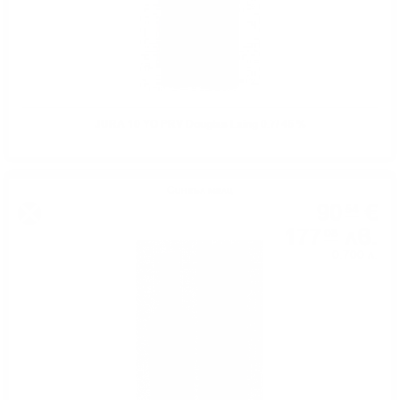
JURA 10 YO PRV Douglas Laing 0.7/ 46 %
Сингъл малц
90
€
54
177
лв.
08
0.700 л.