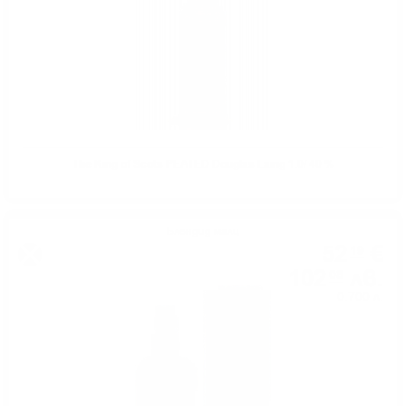
The King of Scots PEATED Douglas Laing 1.0/ 40 %
Блендид малц
52
€
19
102
лв.
08
0.700 л.