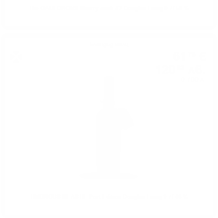
The GAULDRONS Sherry cask #2 Douglas Laing 0.7/ 50 %
Блендид малц
61
€
78
120
лв.
83
0.700 л.
TIMOROUS BEASTIE Port Edition Douglas Laing 0.7/ 48 %