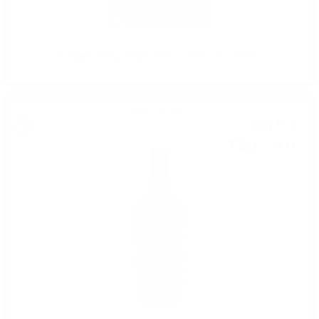
Douglas Laing OP GLENROTHES 14YO 0.7 48.4%
Блендид малц
66
€
58
130
лв.
22
0.700 л.