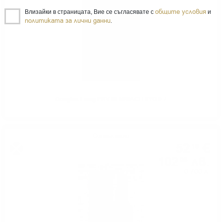
общите условия
Влизайки в страницата, Вие се съгласявате с
и
политиката за лични данни
.
Douglas Laing PRV BENRIACH 8YO 0.7
Сингъл малц
52
€
19
102
лв.
08
0.700 л.