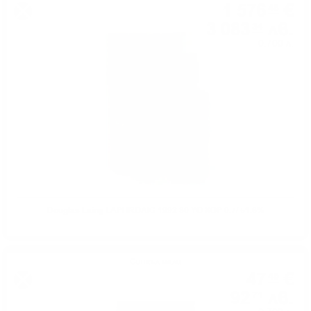
1 576
€
48
3 083
лв.
34
0.700 л.
Douglas Laing LAPHROAIG 1992 30 YO XOP 0.7/ 51.8%
Сингъл малц
47
€
40
92
лв.
71