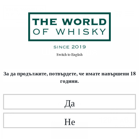
Шотландия
Начало
Уиски
ПРОИЗХОД
Шотландия
Switch to
English
За да продължите, потвърдете,
че имате навършени 18
ФИЛТРИ
години.
Най-нови
20
Да
Сингъл малц
61
€
78
120
лв.
Не
83
0.700 л.