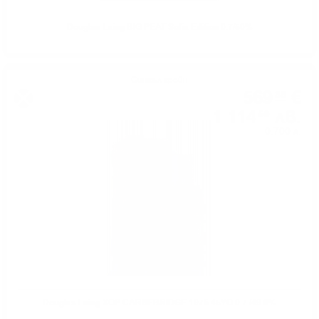
Douglas Laing BIG PEAT Sofia Edition 0.7/50%
Сингъл грейн
569
€
88
1 114
лв.
59
0.700 л.
Douglas Laing XOP CARSEBRIDGE 1976 45YO 0.7 /49.0%