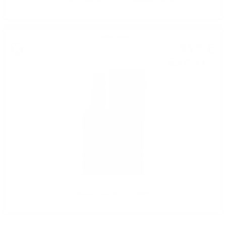
Сингъл малц
35
€
42
69
лв.
28
0.700 л.
Glenfarclas 10 YO 0.7/40%