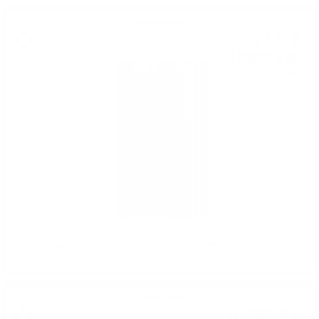
Сингъл малц
71
€
37
139
лв.
59
0.700 л.
Signatory Edradour 10YO 2012 UCF 0.7/46% cask #305
Сингъл каск
6 033
€
25