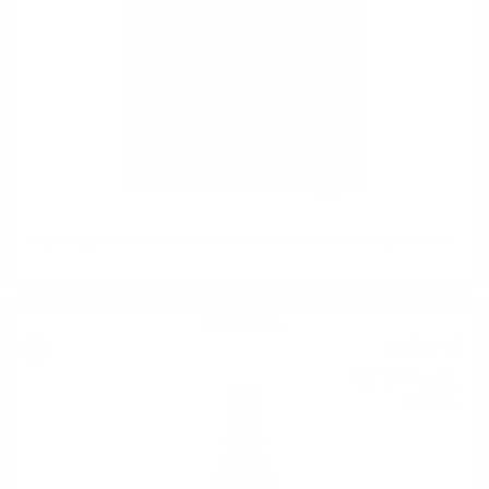
Signatory BUNNAHABHAIN 50YO 1968 30Th Anniversary 0.7/41.8%
Сингъл малц
56
€
99
111
лв.
46
0.700 л.