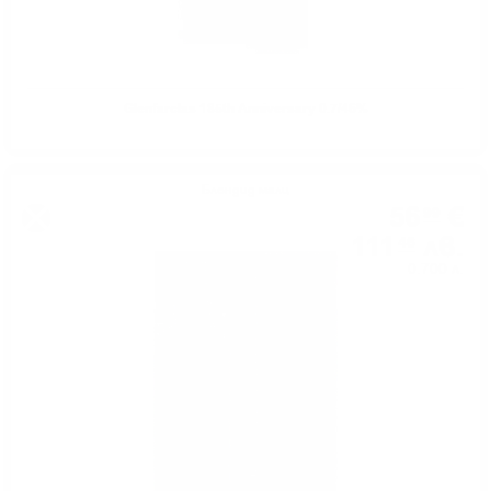
Glenfarclas 185th Anniversary 0.7/46%
Блендид малц
56
€
99
111
лв.
46
0.700 л.