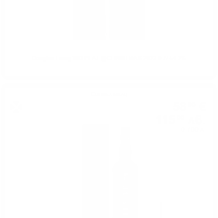
Douglas Laing BIG PEAT @CHRISTMAS 2022 0.7/ 54.2%
Сингъл малц
58
€
80
115
лв.
00
0.700 л.