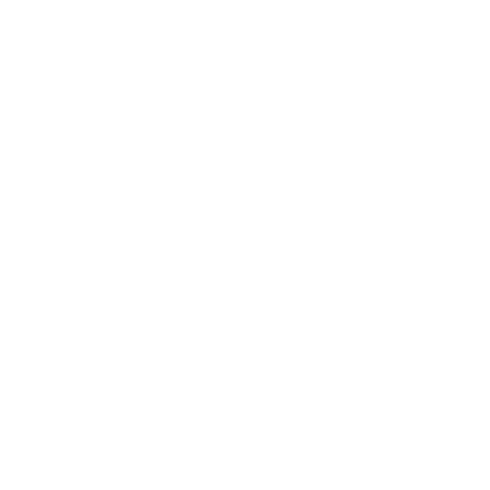
11 800
лв.
05
0.700 л.
Signatory GLEN GRANT 50YO 1966 RARE RES 0.7/54.6%
Сингъл малц
3 052
€
84
5 970
лв.
86
0.700 л.