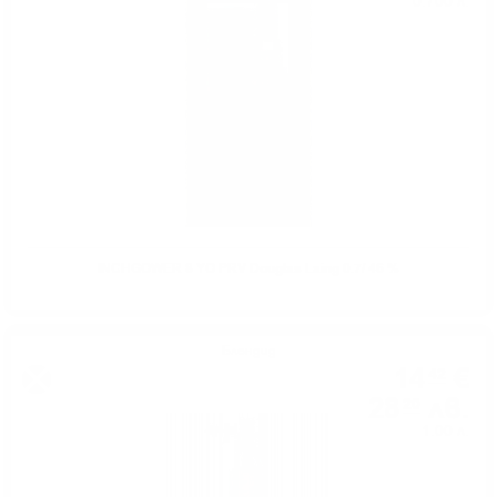
0.700 л.
INCHGOWER 8 YO PRV Douglas Laing 0.7/ 46 %
Блендид
14
€
42
28
лв.
20
1.00 л.