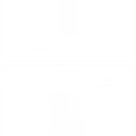
Signatory CAOL ILA 10YO 2012 UCF 0.7/46%
Сингъл малц
152
€
86
298
лв.
97
0.700 л.