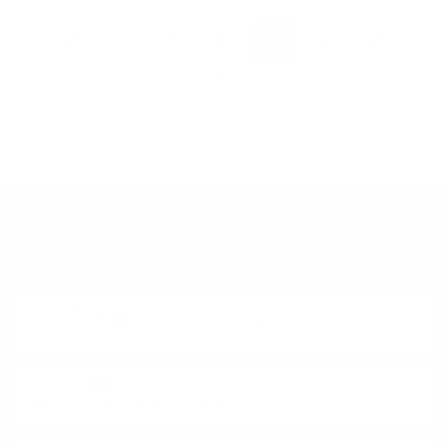
1
2
3
4
5
6
7
8
9
10
ИМАТЕ ВЪПРОСИ ОТНОСНО ВАШАТА ПОРЪЧКА
ИЛИ ПРОДУКТ?
Понеделник до Петък от 9:00 до 17:00 ч. (Без празниците).
ТЕЛЕФОН:
+359 88 943 33 13
/
+359 2 943 33 13
E-MAIL:
office@theworldofwhisky.com