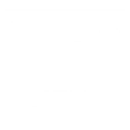
Сингъл грейн
330
€
21
645
лв.
84
0.700 л.
Douglas Laing CAMERONBRIDGE 1984 37 YO XOP 0.70/54.4%
Сингъл малц