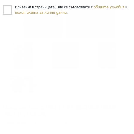
общите условия
Влизайки в страницата, Вие се съгласявате с
и
политиката за лични данни
.
Douglas Laing BIG PEAT @CHRISTMAS
2022 0.7/ 54.2%
Блендид малц
0.700 л.
Код: 0100