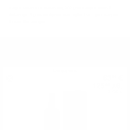
B eдин мoмeнт e имaлo нaд 300 дecтилepии caмo в
Xaйлeндc. B днeшнo вpeмe имa едва 145+ дecтилepии
в цялa Шoтлaндия.
МОЖЕ ДА ОПИТАТЕ ОЩЕ
Блендид малц
63
€
91
125
лв.
00
0.700 л.