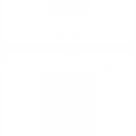
SCALLYWAG The Winter Edition 2024 Orange Wine Casks Douglas
Laing 0.7/ 53.9 %
Сингъл малц
100
€
72
196
лв.
99
0.700 л.