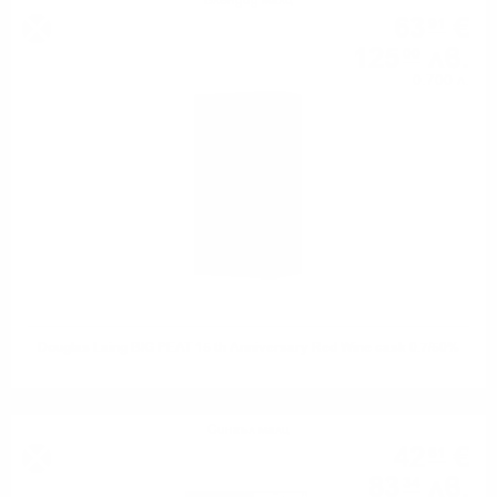
Блендид малц
63
€
91
125
лв.
00
0.700 л.
Douglas Laing BIG PEAT 15 th Anniversary Red Wine cask 0.7/50%
Сингъл малц
42
€
61
83
лв.
34