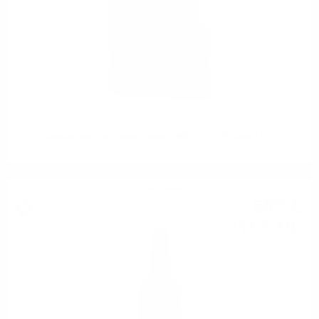
Glenfarclas The Family Casks 1988 0.7/49.2% cask 1374
Сингъл малц
56
€
99
111
лв.
46
0.700 л.