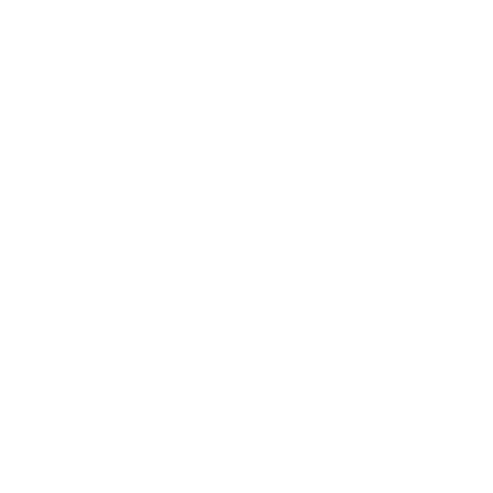
MALTS
Произход:
Шотландия
Регион:
Islay
Разфасовка:
0.700
л.
Лимитирано, годишно издание Big Peat Christmas 2022 -
блендид малц уиски от силно торфени сингъл малцове от
легендарния остров Айла и гордеещо се с градус 54,2% ABV.
Ardbeg, Bowmore, Caol Ila и Port Ellen са споменати, както
обикновено, на етикета и, разбира се, Big Peat с познатото
му лице, в коледния дух, този път с коледен венец .
Big Peat Christmas Malt 2022 „избухва от прегорял карамел и
богати земни нотки, балансирани от препечена сладост на
marshmallow“.
АЛКОХОЛНО СЪДЪРЖАНИЕ: 54.2%