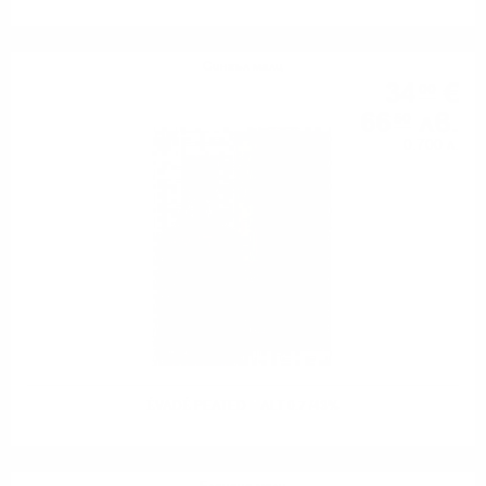
Сингъл малц
34
€
00
66
лв.
50
0.700 л.
ÉVADÉ PEATED MALT 0.7 /43%