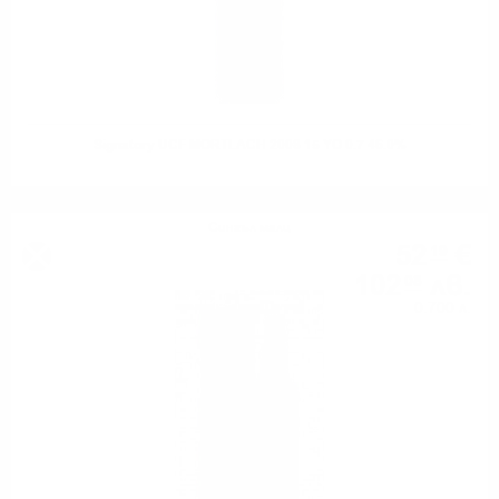
Signatory UCF MORTLACH 2008 15 YO 0.7 46.0%
Сингъл малц
52
€
19
102
лв.
08
0.700 л.