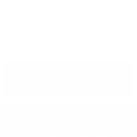
Безплатна доставка
при поръчка над 76.69€ (150.00 лв.) за
София
Може да
вземете поръчката
си от нашият склад в София
РЕГИОН