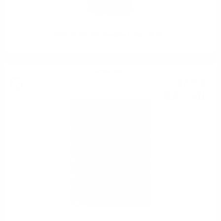
JURA 10 YO PRV Douglas Laing 0.7/ 46 %
Сингъл малц
47
€
40
92
лв.
71
0.700 л.