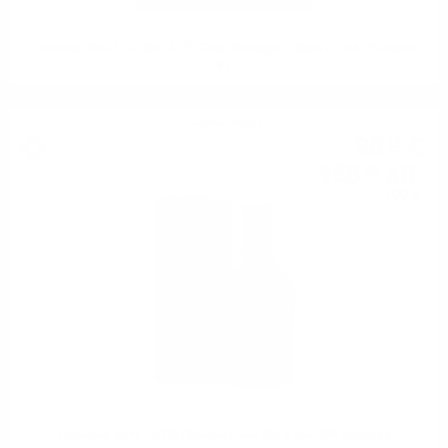
Edradour BALLECHIN 13 YO Cask Strength Edition 0.7/54.9% batch
#1
Сингъл малц
96
€
12
188
лв.
00
0.700 л.
Edradour 2011 12 YO Oloroso Cask Str. 0.7/57.6% batch #2