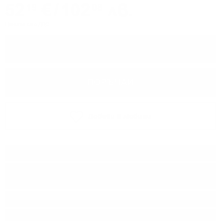
52
€
/
102
лв.
19
08
Цените са с ДДС
−
+
ПОРЪЧАЙ
Добави в любими
Тип:
Блендид малц
Дестилерия:
Ardbeg /Caol Ila /
Bowmore / Port Ellen
Производител:
Douglas Laing & Co
Линия:
Remarkable REGIONAL