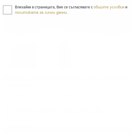
общите условия
Влизайки в страницата, Вие се съгласявате с
и
политиката за лични данни
.
Signatory BUNNAHABHAIN 50YO 1968 30Th
Anniversary 0.7/41.8%
Сингъл малц
0.700 л.
Код: 010012732
3 052
€
/
5 970
лв.
84
86
Цените са с ДДС