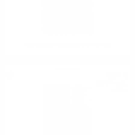
Hunter Laing OMC ARDMORE 2010 12 YO 0,7 / 50%
Сингъл малц
82
€
32
161
лв.
00
0.700 л.