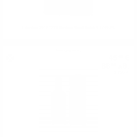
Edradour 2012 12YO Madeira Small Batch 0.7 / 48.2%
Блендид малц
45
€
48
88
лв.
95
0.700 л.