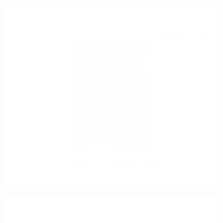
Сингъл малц
71
€
27
139
лв.
39
0.700 л.
Edradour 12YO Caledonia 0.7/46%
Сингъл малц
47
€
40