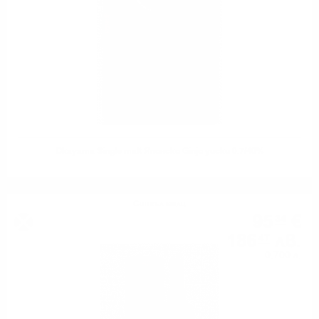
Okayama Single malt Японско Ginjo уиски 0.7/40%
Сингъл малц
95
€
34
186
лв.
47
0.700 л.