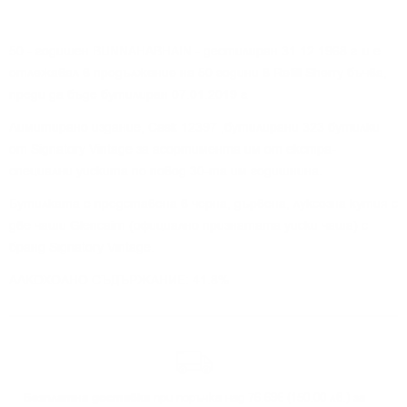
50 - годишен
BUNNAHABHAIN
- дестилиран 31.12.1968 г. и е
отлежавал в продължение на 50 години в Refill Sherry бъчва,
преди да бъде бутилиран 07.01.2019 г.
Лимитирано издание,
Cask 12397 ,
бутилирани 323 бутилки
от Signatory Vintage за асортимента им от екстра-
специални уискита по повод 30-та им годишнина.
Бутилката е представена в черна, дървена, луксозна кутия с
две чаши Glencairn (официално признатата уиски чаша) с
бранд Signatory Vintage.
АЛКОХОЛНО СЪДЪРЖАНИЕ: 41.8%
Безплатна доставка
при поръчка над 76.69€ (150.00 лв.) за