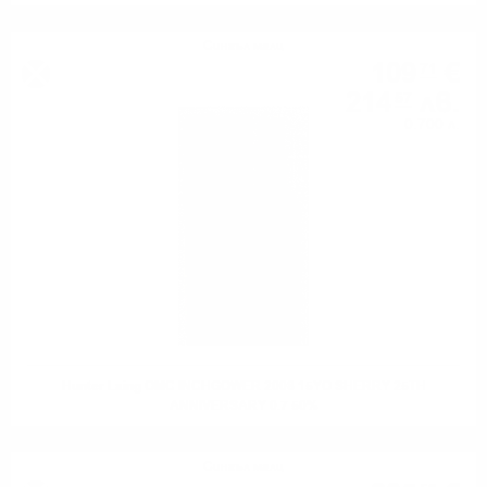
Сингъл малц
109
€
71
214
лв.
57
0.700 л.
Hunter Laing OMC INCHGOWER 2008 15YO SHERRY 25TH
ANNIVERSARY 0.7 50%
Сингъл малц