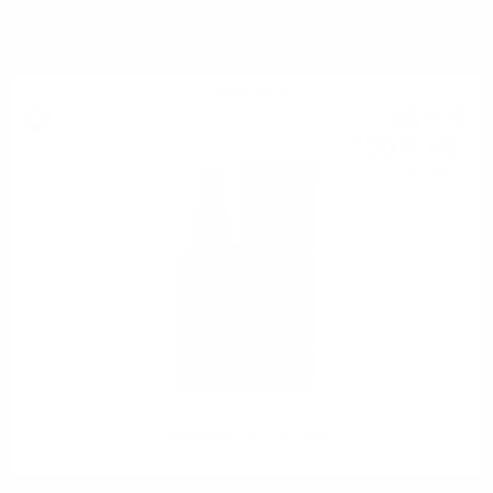
МОЖЕ ДА ОПИТАТЕ ОЩЕ
Сингъл малц
66
€
58
130
лв.
22
0.700 л.
Glenfarclas 15 YO 0.7/46%