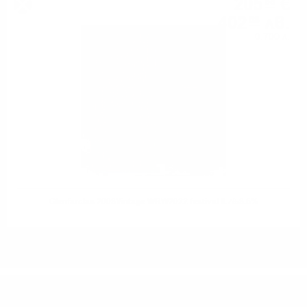
205
€
58
402
лв.
08
0.700 л.
Glenfarclas 2008Vintage WRW2022 festival 0.7/58.6%
ИМАТЕ ВЪПРОСИ ОТНОСНО ВАШАТА ПОРЪЧКА