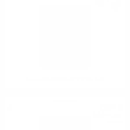
92
лв.
71
0.700 л.
Signatory UCF DAILUAINE 2012 10YO 0.7 46.0%
Сингъл малц
138
€
47
270
лв.
82
0.700 л.