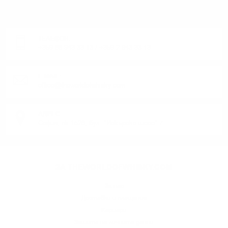
ИЛИ ПРОДУКТ?
Понеделник до Петък от 9:00 до 17:00 ч. (Без празниците).
ТЕЛЕФОН:
+359 88 943 33 13
/
+359 2 943 33 13
E-MAIL:
office@theworldofwhisky.com
АДРЕС:
София, пк 1528, бул. "Искърско шосе" 7
ЗА THEWORLDOFWHISKY.COM
За нас
Доставки и плащания
Кариери
Защита на личните данни