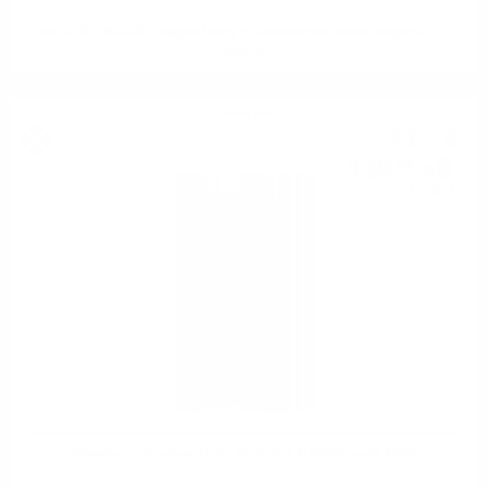
The GAULDRONS Douglas Laing с лимитирана чаша подарък 0.7/
46.2 %
Сингъл малц
71
€
37
139
лв.
59
0.700 л.
Signatory Edradour 10YO 2012 UCF 0.7/46% cask #305