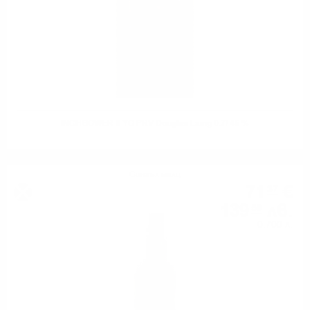
INCHGOWER 8 YO PRV Douglas Laing 0.7/ 46 %
Сингъл малц
71
€
37
139
лв.
59
0.700 л.