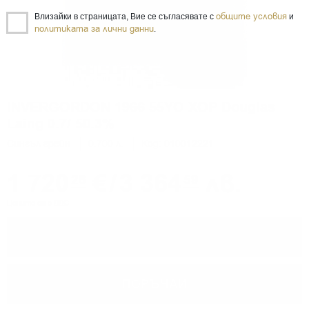
общите условия
Влизайки в страницата, Вие се съгласявате с
и
политиката за лични данни
.
INVERGORDON 1966 55YO XOP Douglas
Laing 0.7/ 50.3%
Сингъл грейн
0.700 л.
Код: 010012221
1 720
€
/
3 364
лв.
28
59
Цените са с ДДС
−
+
ПОРЪЧАЙ