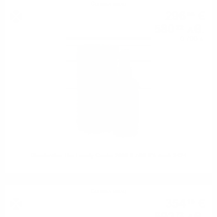
Сингъл малц
296
€
66
580
лв.
22
0.700 л.
Glenfarclas The Family Casks 2006 0.7/60.0% cask 3424
Сингъл малц
354
€
18
72