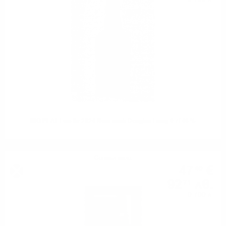
BIG PEAT Feis Ile 2024 Rum cask Douglas Laing 0.7/ 48 %
Сингъл малц
47
€
40
92
лв.
71
0.700 л.