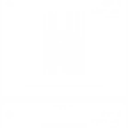
66
€
58
130
лв.
22
0.700 л.
FETTERCAIRN 8 YO PB Douglas Laing 0.7/ 46 %
Блендид малц
61
€
78
120
лв.
83
0.700 л.