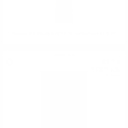
Signatory UCF STAOISHA 2013 9 YO Pinot Noir Finish 0.7 46.0%
Сингъл малц
92
€
00
179
лв.
94
0.700 л.