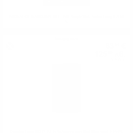
ARDNAHOE INAUGURAL RELEASE Single Malt Hunter Laing 0.7/ 50
%
Блендид малц
63
€
91
125
лв.
00
0.700 л.
Douglas Laing BIG PEAT 15 th Anniversary Red Wine cask 0.7/50%