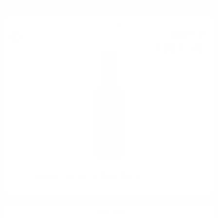
Сингъл малц
66
€
58
130
лв.
22
0.700 л.
Signatory 100Proof ARDMORE Sherry 13 YO 0.7 57.1%
Сингъл малц