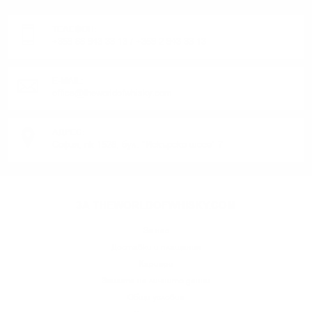
ТЕЛЕФОН:
+359 88 943 33 13
/
+359 2 943 33 13
E-MAIL:
office@theworldofwhisky.com
АДРЕС:
София, пк 1528, бул. "Искърско шосе" 7
ЗА THEWORLDOFWHISKY.COM
За нас
Доставки и плащания
Кариери
Защита на личните данни
Общи условия