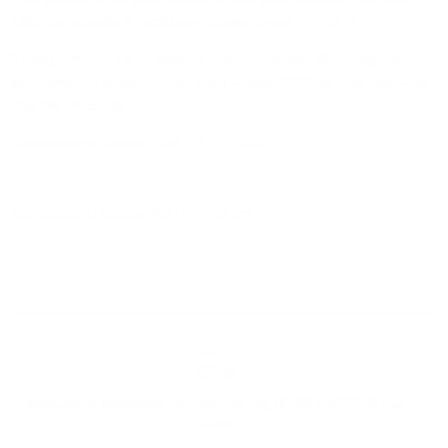
1966, отлежава в
Refill barre l
Casknumber
DL 15414
в продължение на 55 години и е бутилиран без студена
филтрация и оцветители през януари 2022 за топ серията
Xtra Old Particular.
Лимитирано издание от 111 бутилки .
АЛКОХОЛНО СЪДЪРЖАНИЕ: 50.3%
Безплатна доставка
при поръчка над 76.69€ (150.00 лв.) за
София