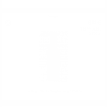
Блендид
9
€
54
18
лв.
66
0.700 л.
The King of Scots Douglas Laing 0.7/ 40 %