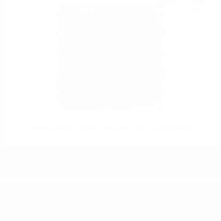
692
лв.
0.700 л.
Glenfarclas The Family Casks 1995 0.7/57.7% cask 6765
ИМАТЕ ВЪПРОСИ ОТНОСНО ВАШАТА ПОРЪЧКА
ИЛИ ПРОДУКТ?
Понеделник до Петък от 9:00 до 17:00 ч. (Без празниците).