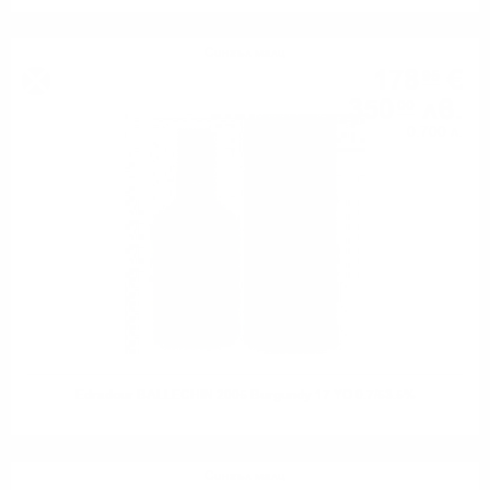
Сингъл малц
178
€
95
350
лв.
00
0.700 л.
Edradour BALLECHIN 2005 Burgundy 17 YO 0.7/53.5%
Сингъл малц