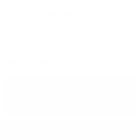
hogshead , дестилиран през 06.2007 г. и бутилиран през
10.2023 г. без студена филтрация и с естествен цвят при
50% ABV., в само 677 бутилки .
Безплатна доставка
при поръчка над 76.69€ (150.00 лв.) за
София
Може да
вземете поръчката
си от нашият склад в София