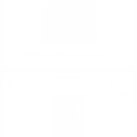
BOWMORE 30YO Old&Rare Hunter Laing 0.7 53.1%
Сингъл малц
90
€
54
177
лв.
08
0.700 л.