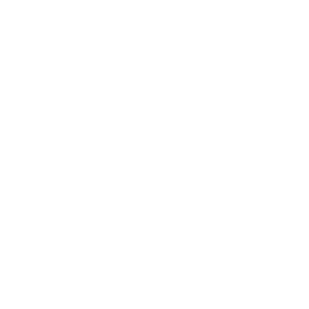
Glenfarclas 30 YO 0.7/43%
Сингъл малц
353
€
81
691
лв.
99
0.700 л.
Edradour 2001 21YO Oloroso SHERRY 0.7/52.1%