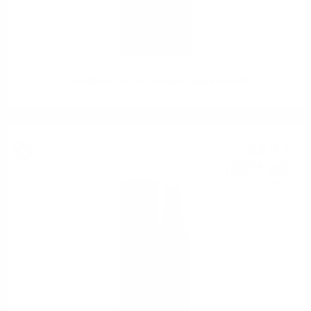
BENRINNES 15YO OP Douglas Laing 0.7/ 48.4%
Сингъл малц
52
€
19
102
лв.
08
0.700 л.