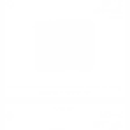
97
€
73
191
лв.
14
0.700 л.
GLENFARCLAS 15 YO 0.7 комплект кутия с 2 х 50мл.105 и 25год.
миниатюри 0.7/46%/ 60%, 43%
Сингъл малц
152
€
86
298
лв.
97
0.700 л.