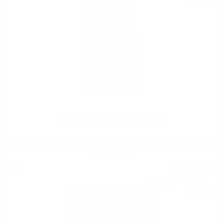
Glenfarclas 185th Anniversary 0.7/46%
Сингъл малц
939
€
50
1 837
лв.
51
0.700 л.