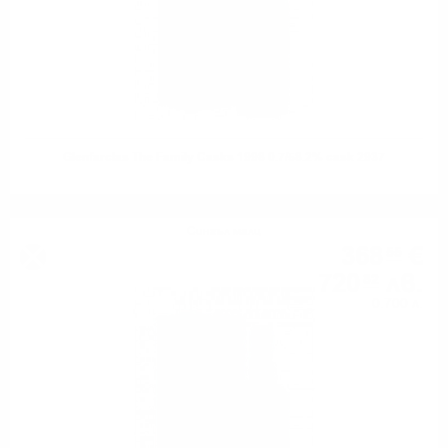
Glenfarclas The Family Casks 1998 0.7/58.2% cask 2937
Сингъл малц
368
€
55
720
лв.
82
0.700 л.