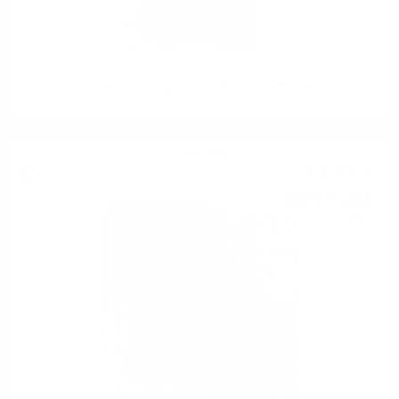
Glenfarclas The Family Casks 2001 0.7/58.8% cask 3932
Сингъл малц
713
€
68
1 395
лв.
84
0.700 л.