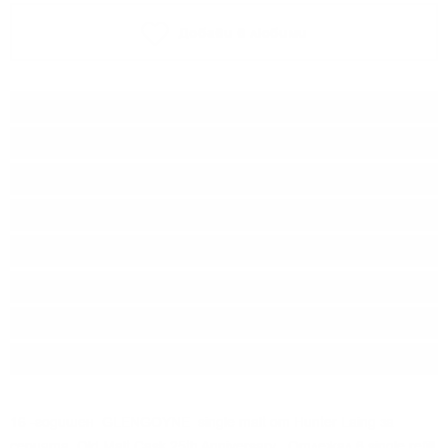
Добави в любими
Тип:
Сингъл малц
Вид бъчва:
refill Hogshead
Дестилерия:
GLENGOYNE
Производител:
Hunter Laing & Co.
Линия:
Old Malt Cask
Произход:
Шотландия
Регион:
Highland
Разфасовка:
0.700
л.
16 -годишен
GLENGOYNE
single malt от Hunter Laing за
серията Old Malt Cask 25th Anniversary . Отлежал в single refill