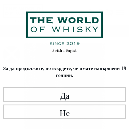
Начало
Уиски
ВИД УИСКИ
Single Malt
Switch to
English
За да продължите, потвърдете,
че имате навършени 18
години.
Да
Не