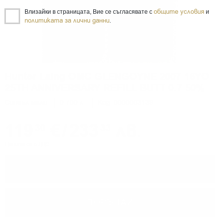
общите условия
Влизайки в страницата, Вие се съгласявате с
и
политиката за лични данни
.
Hunter Laing OMC GLENGOYNE 2007 16YO
25TH ANNIVERSARY REFILL BUTT 0.7 50%
Сингъл малц
0.700 л.
Код: 0000003139
119
€
/
233
лв.
30
33
Цените са с ДДС
−
+
ПОРЪЧАЙ