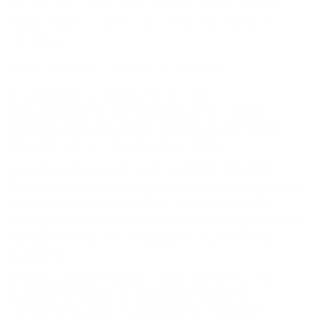
Има само една тайна, която обяснява успеха на
Gagliano
Marcati
: влагат цялата си душа в производството на
продуктите си,
подобно на Grappa di Amarone del Centenario!
Създадена специално за 100
годишнината на компанията, тази
изключителна грапа може да направи
впечатление при всеки повод.
Дестилирана от сортовете грозде
Corvina и Rondinella в лимитирана серия
и елегантна опаковка. Тези сортове
грозде се използват за производството
на вина Amarone и дават и името на
грапата.
С кехлибарен цвят и мек на вкус, 100
Marcati Grappa di Amarone Riserva
Centenario ухае с прекрасен аромат.