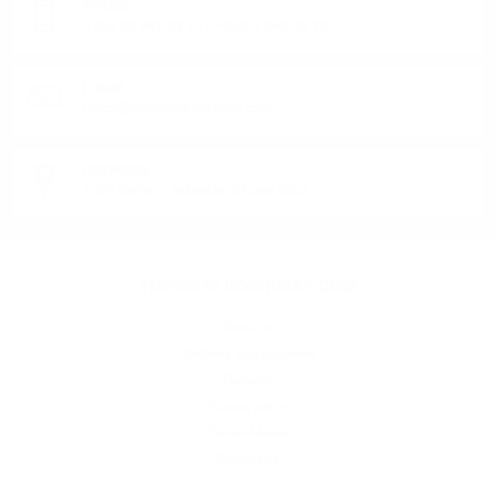
PHONE:
+359 88 943 33 13
/
+359 2 943 33 13
E-MAIL:
office@theworldofwhisky.com
ADDRESS:
1528 Sofia, 7 Iskarsko Shose Blvd.
THEWORLDOWHISKY.COM
About us
Delivery and payment
Careers
Privacy policy
General terms
Contact us