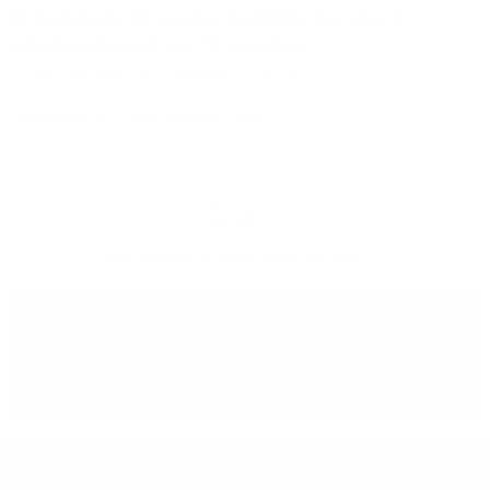
Отлежава в малки дъбови бъчви в
продължение на 18 месеца.
ТЕМПЕРАТУРА НА СЕРВИРАНЕ : 12-14° C
АЛКОХОЛНО СЪДЪРЖАНИЕ: 40%
Free delivery
for orders above 150 BGN
You can
take our order
from our warehouse in Sofia