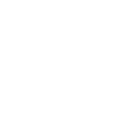
−
+
ADD TO CART
Add to wish list
Type:
Grappa
Grape :
Corvina/ Rondinela
Brand:
Marcati
Series:
Reserva
Origin:
Italy
Package:
0.700
л.