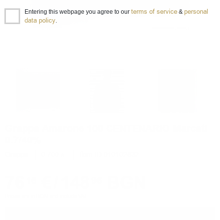
terms of service
personal
Entering this webpage you agree to our
&
data policy
.
Grappa Amarone 100 CENTENARIO Marcati
0.7/40%
Grappa
0.700 л.
Item ID 010102832
76
€
/
148
BGN
16
96
Prices are in BGN and include VAT