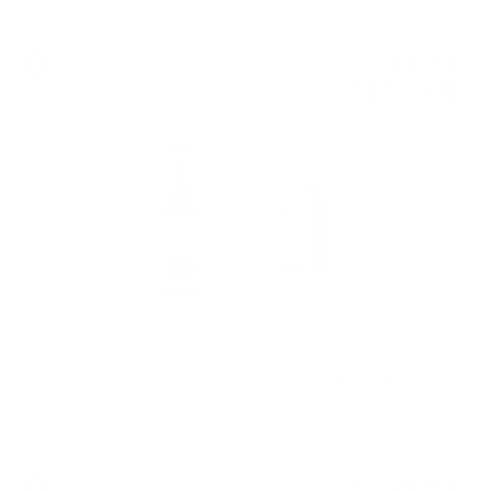
Сингъл малц
85
€
75
167
лв.
71
0.700 л.
STRATHEARN INAUGURAL RELEASE Single Malt Douglas Laing 0.7/
50 %
Сингъл грейн
1 720
€
28