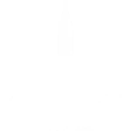
Rotari Blanc de Blancs Extra Brut Millesimato DOC 0.75
51
€
72
101
лв.
16