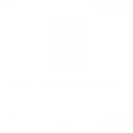
53
€
15
103
лв.
95
0.700 л.
SCALLYWAG The Winter Edition 2023 Douglas Laing 0.7/ 52.5 %
Пенливо вино
15
€
76
30
лв.
82
0.750 л.