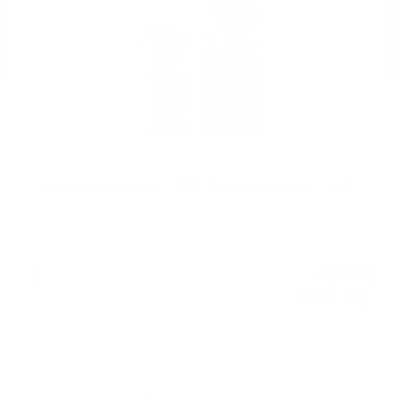
Douglas Laing BIG PEAT CHRISTMAS Sherry casks 0.7/ 54.8%
38
€
09
74
лв.
50
0.750 л.