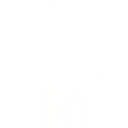
Maso di Mezzo Mezzacorona Колекция вина в кутия 5* 0.75
Блендид
45
€
97
89
лв.
91
0.700 л.