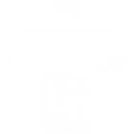
Signatory ARDLAIR CASK STR 2011 12YO 0.7 62,7%
Блендид
66
€
58
130
лв.
22
0.700 л.