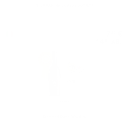
STEMMARI Nero d'Avola DOC 0.75
Червено вино
7
€
42
14
лв.
51
0.750 л.
Stemmari Syrah DOC 0.75