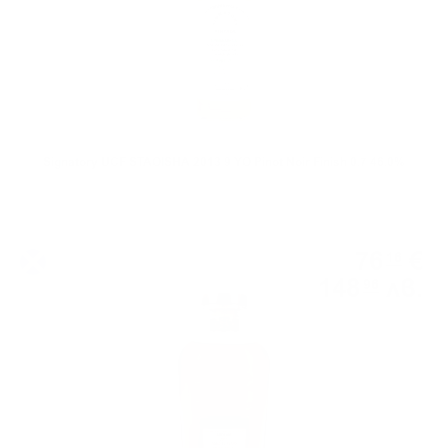
Signatory UCF STAOISHA 2013 9 YO Pinot Noir Finish 0.7 46.0%
Сингъл каск
76
€
16
148
лв.
96
0.700 л.