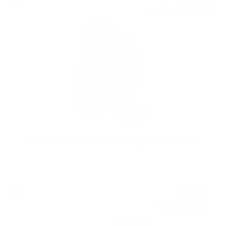
3 364
лв.
59
0.700 л.
INVERGORDON 1966 55YO XOP Douglas Laing 0.7/ 50.3%
Сингъл малц
521
€
94
1 020
лв.
83
0.700 л.