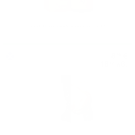
TOGOUCHI Beer cask Японско уиски 0.7 /40%
Аксесоари за уиски
8
€
60
16
лв.
82