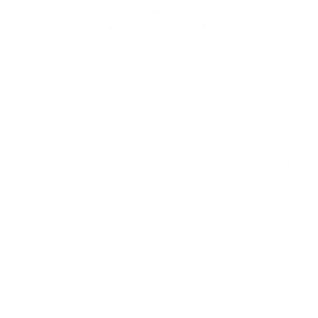
Декантер Glencairn POT STILL в лукс кутия
ИМАТЕ ВЪПРОСИ ОТНОСНО ВАШАТА ПОРЪЧКА
ИЛИ ПРОДУКТ?
Понеделник до Петък от 9:00 до 17:00 ч. (Без празниците).
ТЕЛЕФОН:
+359 88 943 33 13
/
+359 2 943 33 13
E-MAIL:
office@theworldofwhisky.com