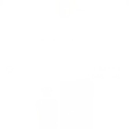
Rotari Brut Trento DOC 0.75
Сингъл каск
1 047
€
54
2 048
лв.
82
0.700 л.