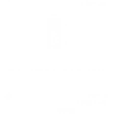
125
лв.
00
0.700 л.
Douglas Laing BIG PEAT 15 th Anniversary Red Wine cask 0.7/50%
Сингъл малц
617
€
81
1 208
лв.
34
0.700 л.