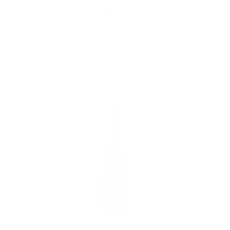
Hugo Fiorelli RTD Cocktail 0.75 / 7%
5
€
84
11
лв.
42