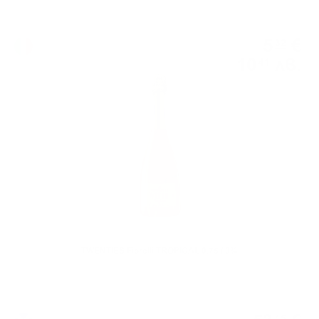
Пенливо вино
5
€
32
10
лв.
41
0.750 л.
TWENTIES Fiorelli TROPICAL 0.75 / 0%
Блендид малц