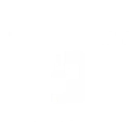
Aperitivo Spritz Fiorelli RTD Cocktail 0.75 / 7%
Сингъл малц
100
€
13
195
лв.
84
0.700 л.
Sakurao Single malt Sherry Cask 0.7 / 50%