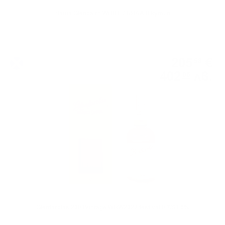
Чаша Glencairn WHITE / БЯЛА в кутия
Сингъл малц
205
€
58
402
лв.
08
0.700 л.
Glenfarclas 2008Vintage WRW2022 festival 0.7/58.6%