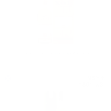
Tormore 1992 30 YO Douglas Laing XOP 0.7 / 41.6%
Сингъл малц
95
€
34
186
лв.
47
0.700 л.