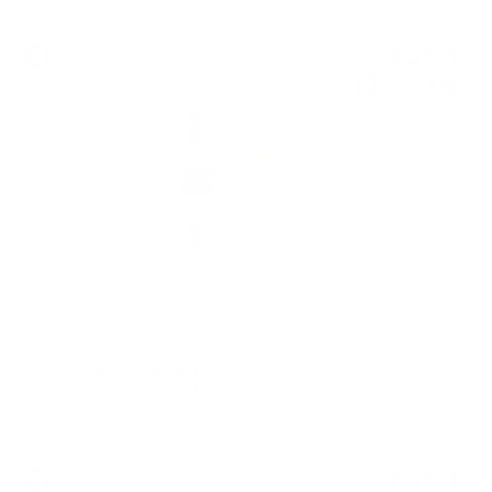
Блендид малц
63
€
91
125
лв.
00
0.700 л.
SCALLYWAG The Winter Edition 2024 Orange Wine Casks Douglas
Laing 0.7/ 53.9 %
Блендид малц
63
€
91