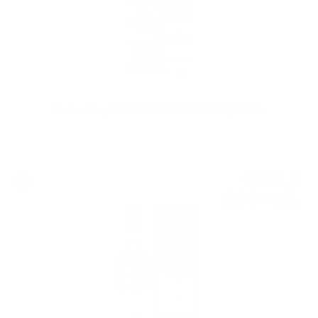
Hunter Laing OMC ARDMORE 2010 12 YO 0,7 / 50%
Сингъл малц
109
€
71
214
лв.
57
0.700 л.