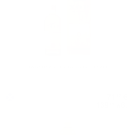
LEDAIG 1997 25 YO XOP Douglas Laing 0.7/ 43.8%
Сингъл малц
71
€
37
139
лв.
59
0.700 л.