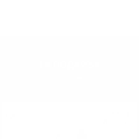
TOGOUCHI Single malt Японско уиски 0.7 /43%
ЗА ПОДАРЪК
Вижте още
за подарък
Блендид малц
52
€
19
102
лв.
08
0.700 л.