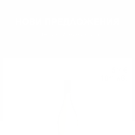
НОВИ ПРЕДЛОЖЕНИЯ
Вижте още
нови предложения
5
€
32
10
лв.
41