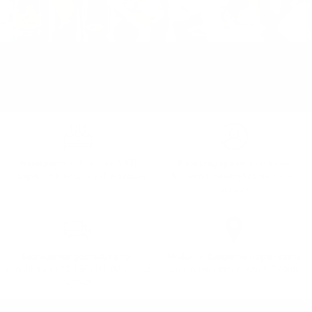
Намерете
повече от 1000
Регистрирайте
се като
продукта в нашия уеб магазин
клиент и пазарувайте лесно
онлайн
Безплатна доставка
при
Може да
вземете поръчката
поръчка над 76.69€ (150.00 лв.) за
си от нашият склад в София
София