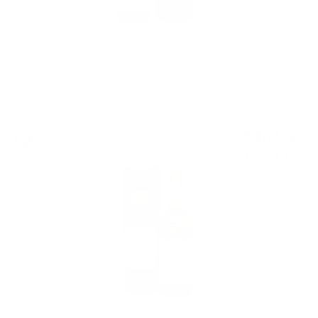
Hunter Laing OMC LINKWOOD 2010 13YO 25TH ANNIVERSARY
CANASTA BUTT 0.7 50%
Сингъл малц
138
€
47
270
лв.
82
0.700 л.