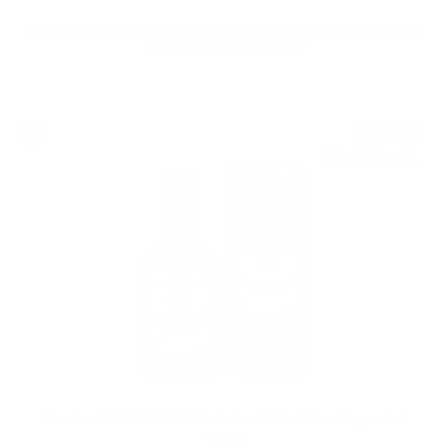
Hunter Laing OMC Caol Ila 2011 12YO Old Malt Cask 25th Anniversary
0.7 50% MANZANILLA BUTT
Сингъл малц
82
€
32
161
лв.
00
0.700 л.
Edradour 2012/2023 11YO Merlot Cask #1 St.Michael Eppan 0.7 /
48.2%