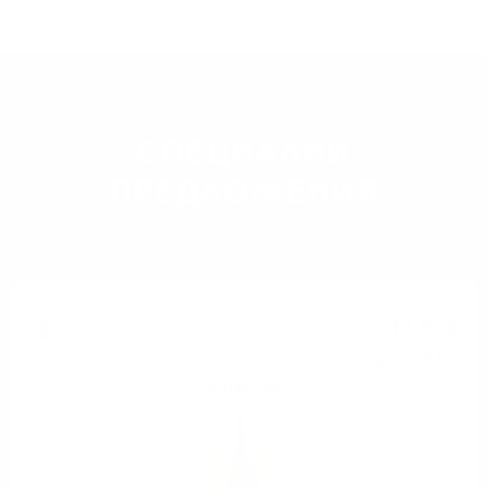
СПЕЦИАЛНИ
ПРЕДЛОЖЕНИЯ
Вижте още
специални предложения
Шампейн
11
€
69
22
лв.
86
0.750 л.