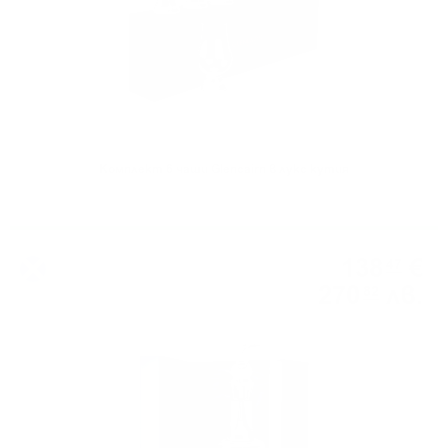
Комплект 6 чаши Glencairn в лукс кутия
Аксесоари за уиски
138
€
47
270
лв.
82