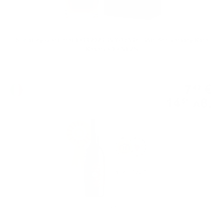
Signatory Glenturret 1988/2023 35 YO #537 - 35th Anniversary Rare
Reserve 0.7/51.2%
Червено вино
7
€
42
14
лв.
51
0.750 л.