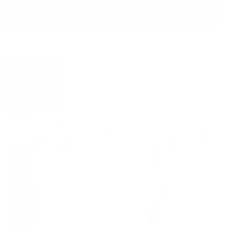
Бяло вино
Розе вино
7
€
7
€
42
42
14
лв.
14
лв.
51
51
0.750 л.
0.750 л.