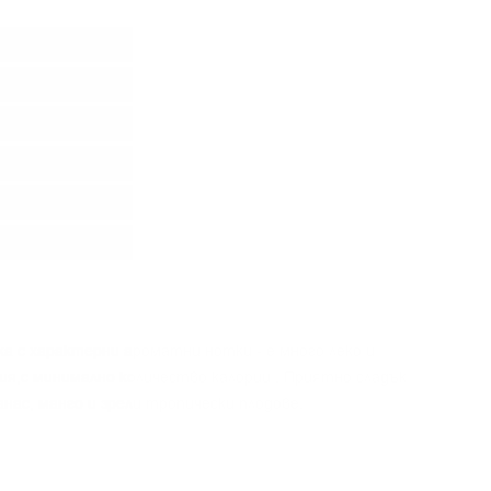
а с характерни ароматни нотки - е много леко и
ия,с минимално количество калории . Приятно сладък
анас, манго и зрели тропически плодове.