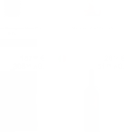
na Sauvignon blanc DOC
Stemmari Rosé IGT 0.75
0.75
Червено вино
157
€
26
€
65
12
308
лв.
51
лв.
34
09
5*0.75 л.
0.750 л.