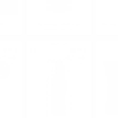
C 0.75
Mezzacorona Castel Firmian
Mezzacoro
Teroldego DOC 0.375
о
Червено вино
9
€
30
€
54
15
8
лв.
58
лв.
66
97
0.750 л.
0.750 л.