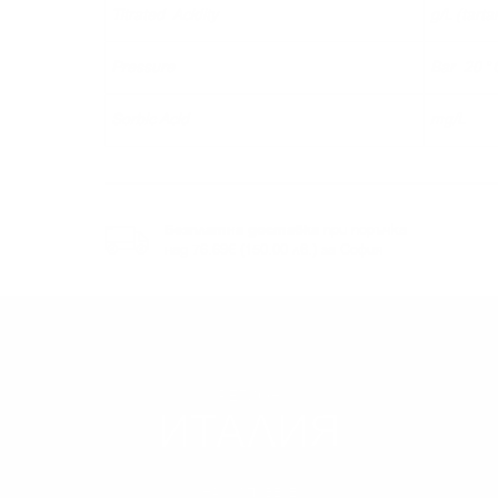
Titrated Acidity
g/L (tarta
Pressure
Bar 20 °
Sorbic Acid
mg/L
Безплатна доставка
при поръчка
над 76.69€ (150.00 лв.) за София
РЕГИОН
ИТАЛИЯ
НАУЧИ ПОВЕЧЕ