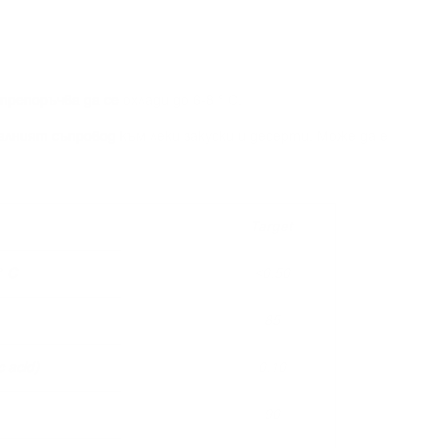
епоръчва да се охлади до 6-8 ° C.
ният съпровод към леки закуски и десерти. Може да е
Target
° C
<0,50
85
c acid)
0.10
90