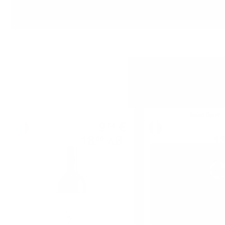
Червено вино
Бяло вино
9
€
54
18
лв.
1
66
0.750 л.