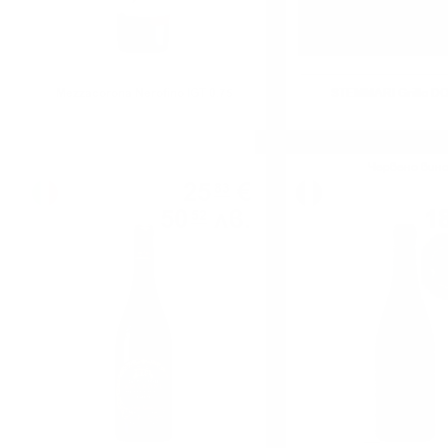
Mezzacorona Nerofino IGT 0.75
STEMMARI Grillo DO
Червено вино
Червено вин
25
€
83
50
лв.
1
52
0.750 л.