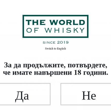
ък
Я
РОМ
ВИНО
ВОДКА / ДЖИН / ДРУГИ
ПРОМОЦ
Switch to
English
TWENTIES Fiorelli TROPI
За да продължите, потвърдете,
че имате навършени 18 години.
Пенливо вино
0.750 л.
Код: 0000003070
5
€
/
10
лв.
32
41
Да
Не
Цените са с ДДС
−
+
ПО