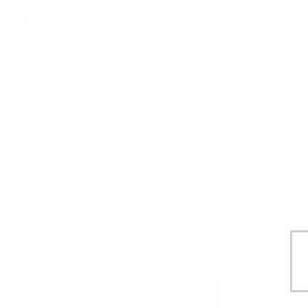
English
Нови
Специални предложения
За подар
УИСКИ
ЛИМИТИРАНИ ИЗДАНИ
TWENTIES Fiorelli TROPICAL 0.75 / 0%
Начало
Вино