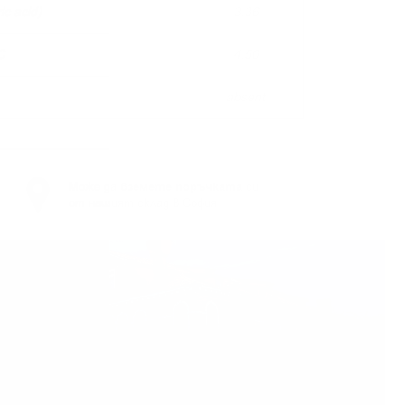
ric acid)
3,36
C
4.50
absent
Може да
вземете поръчката
си
от нашият склад в София