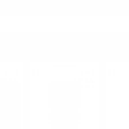
МОЖЕ ДА ОПИТАТЕ ОЩЕ
Червено вино
7
€
4
€
14
26
3
лв.
8
лв.
96
33
0.750 л.
0.375 л.