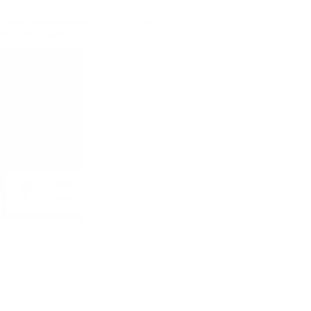
 ALVIA Колекция вина
Mezzacorona NOS Teroldego DOC
Rioja в кутия 5* 0.75
0.75
Понеделник до Петък от 9:00 до 17:00 ч. (Без празниците).
АДРЕС:
София, пк 1528, бул. "Искърско шосе" 7