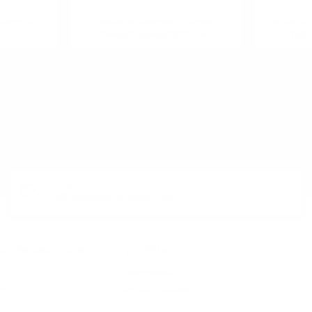
Riserva DOC
Castello di Querceto IL Picchio ’
BODEGAS
Chianti Classico DOCG Gran
LIVIUS 
Selezione
ЛИ ПРОДУКТ?
E-MAIL:
office@theworldofwhisky.com
DOFWHISKY.COM
ПРОФИЛ
Моят профил
ания
Списък с любими