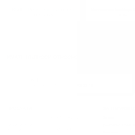
RIGHETTI Amarone della Valpolicella
Mezzacorona Teroldego 
DOCG 0.75
0.75
ИМАТЕ ВЪПРОСИ ОТНОСНО ВАШАТА ПОРЪЧКА И
ТЕЛЕФОН:
+359 88 943 33 13
/
+359 2 943 33 13
ПРОДУКТИ
ЗА THEWORL
Уиски
ВОДКА / ДЖИН /
За нас
ДРУГИ
ЛИМИТИРАНИ
Доставки и плащ
ИЗДАНИЯ
ПРОМОЦИИ
Кариери