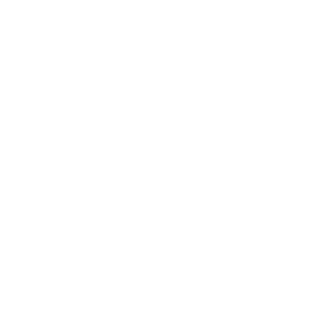
Без изкуствени аромати.
АЛКОХОЛНО СЪДЪРЖАНИЕ: 0%
ТЕМПЕРАТУРА НА СЕРВИРАНЕ: Преди употреба се пр
СЪЧЕТАВАНЕ С ЯСТИЯ: Прекрасен аперитив. Идеал
съставка в коктейли.
Parameters
Unit
Alcoholic strenght
% vol 20
Sugar amount
g/L
Volatile acidity
g/L (aceti
Total SO
content
mg/L
2