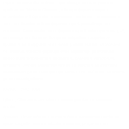
изрази на пенливото вино. Произвежда се по строгите
правила на “Metodo Classico”, с втора ферментация и
отлежаване в бутилка, и апелация Trentodoc. По-голямата
част от базовото вино ферментира в резервоари от
стомана. Само малка част ферментира в леко препечен дъб,
за наслада от виното, без да се покриват плодовите
аромати на Шардонето с тежки дъбови нотки. Отлежало
48 месеца, виното формира своя характер, развивайки
много фини мехурчета и ароматни, сложни и устойчиви
аромати. Всички характеристики на сорта и на тероара
позволяват да се класифицира като Extra Brut вино, на което
да се наслаждавате.
ХАРАКТЕРИСТИКИ:
Цвят:, Светло жълт цвят с много деликатни сламени
нотки.
Аромат: Отличава се с интензивни и елегантни нотки на
зрели плодове, златни ябълки и ананас, резултат от