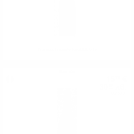
Prosecco Frizzante Toso DOC 0.75
Шампейн
15
€
76
30
лв.
82
0.750 л.