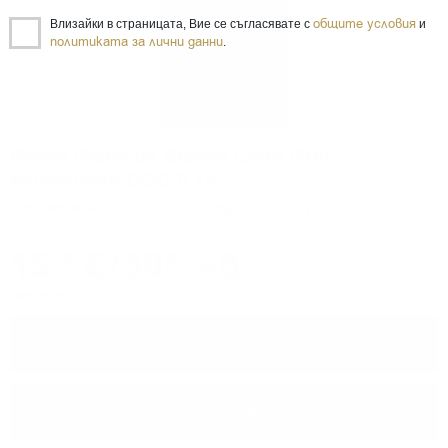
общите условия
Влизайки в страницата, Вие се съгласявате с
и
политиката за лични данни
.
Rotari Blanc de Blancs Extra Brut
Millesimato DOC 0.75
Пенливо вино
0.750 л.
Код: 0000003011
15
€
/
30
лв.
76
82
Цените са с ДДС
−
+
ПОРЪЧАЙ