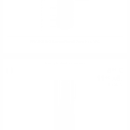
FRAGOLINO Bianco Fiorelli Zero 0.75 / 0%
Ready to drink - коктейл
5
€
84
11
лв.
42
0.750 л.