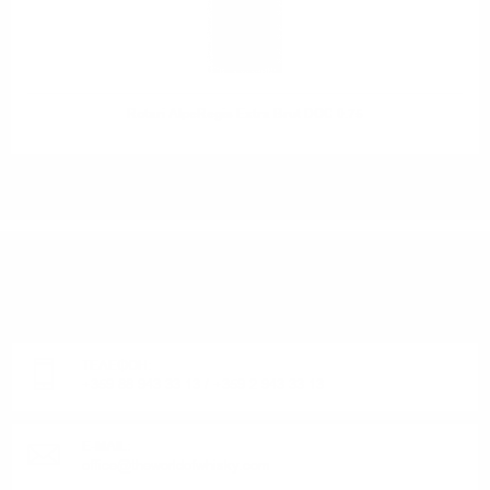
Rotari AlpeRegis Extra Brut DOC 0.75
ИМАТЕ ВЪПРОСИ ОТНОСНО ВАШАТА ПОРЪЧКА
ИЛИ ПРОДУКТ?
Понеделник до Петък от 9:00 до 17:00 ч. (Без празниците).
ТЕЛЕФОН:
+359 88 943 33 13
/
+359 2 943 33 13
E-MAIL:
office@theworldofwhisky.com