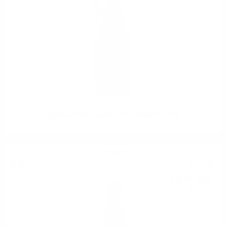
Aperitivo Spritz Fiorelli RTD Cocktail 0.75 / 7%
Просеко
7
€
33
14
лв.
34
0.750 л.