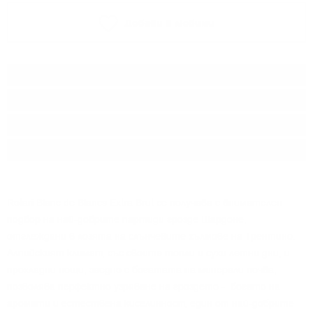
Добави в любими
Тип:
Пенливо вино
Производител:
Rotari
Произход:
Италия
Разфасовка:
0.750
л.
Rotari Blanc de Blancs Extra Brut се получава с внимателен
подбор на най-добрите партиди грозде Шардоне,
отглеждани в лозята на слънчевите хълмове на Трентино.
Алпийският климат, със своите топли и сухи летни дни, и
прохладни нощи, заедно с богатата на минерали почва,
позволява перфектно узряване на гроздето - богато на
аромати и естествена киселинност, един от най-добрите