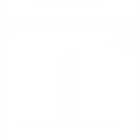
Rotari Rose Cuvee 28 Trento DOC 0.75
Просеко
8
€
48
16
лв.
59
0.750 л.
CA MARIAN PROSECCO Extra Dry Millesimato DOC 0.75