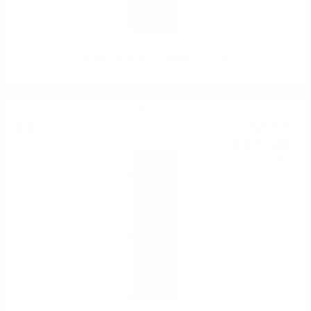
Bellini Fiorelli RTD Cocktail 0.75 / 7%
Шампейн
12
€
22
23
лв.
90
0.750 л.