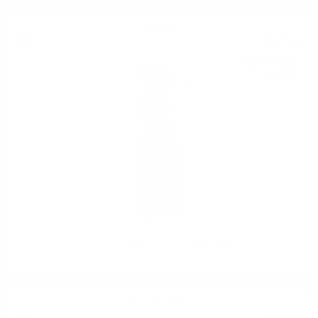
Просеко
8
€
48
16
лв.
59
0.750 л.
Prosecco Millesimato Toso DOC 0.75
Пенливо вино
32