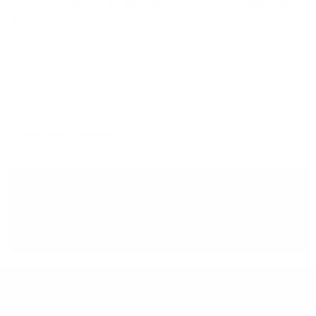
положение и да се избягва продължителното излагане на
светлина.
Безплатна доставка
при поръчка над 76.69€ (150.00 лв.) за
София
Може да
вземете поръчката
си от нашият склад в София