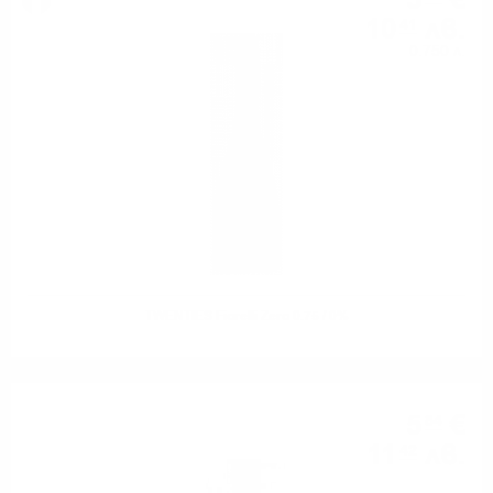
5
€
10
лв.
41
0.750 л.
TWENTIES Fiorelli Zero 0.75 / 0%
5
€
84
11
лв.
42