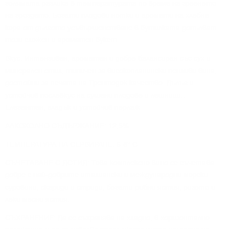
голямата разлика в температурата по време на зреенето
на гроздето. Богати плодови нотки и аромати на хлебна
кора от дългото усъвършенстване в бутилката допълват
този сложен и ароматен букет.
Вкус: Интензивен, ароматен и добре балансиран със сух и
минерален стил, типичен за високопланински пенливи вина,
достойни за печата на Трентодок качество. Дълъг и
устойчив послевкус на сушени плодове и лешници..
Елегантен, гладък и устойчив перлаж
АЛКОХОЛНО СЪДЪРЖАНИЕ: 12,5%
ТЕМПЕРАТУРА НА СЕРВИРАНЕ: 6-8° C
СЪЧЕТАВАНЕ С ЯСТИЯ: Това комплексно вино се съчетава
добре с най-добрите италиански и международни морски
суровини, скариди и стриди, богати рибни ястия, ризото и
леки месни ястия.
СЪХРАНЕНИЕ: Да се съхранява на хладно, в хоризонтално