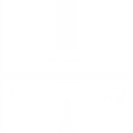
Rotari CUVÉE 28 Brut Trento DOC 0.75
Пенливо вино
4
€
01
7
лв.
84
0.750 л.