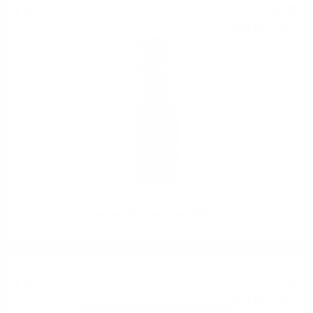
8
€
48
16
лв.
59
0.750 л.
Prosecco Millesimato Toso DOC 0.75
Бяло вино
7
€
14
13
лв.
96