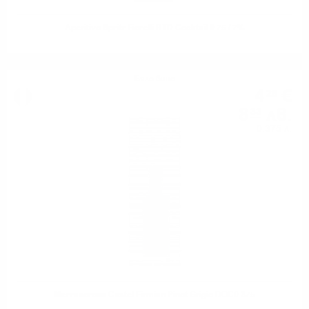
Aperitivo Spritz Fiorelli RTD Cocktail 0.75 / 7%
Бяло вино
4
€
26
8
лв.
33
0.375 л.
Mezzacorona Castel Firmian Pinot Grigio DOC0.375