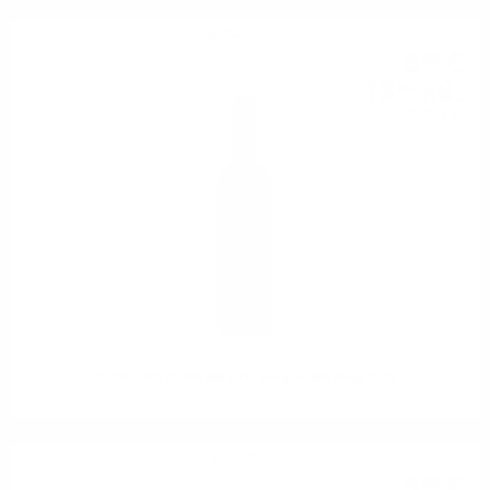
Червено вино
6
€
90
13
лв.
50
0.750 л.
BODEGAS ALVIA MILETO Tempranillo Rioja 0.75
Бяло вино
9
€
58