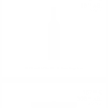
18
лв.
74
0.750 л.
BODEGAS ALVIA MILETO Viura Rioja 0.75
157
€
65
308
лв.
34
5*0.75 л.