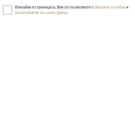
общите условия
Влизайки в страницата, Вие се съгласявате с
и
политиката за лични данни
.
Mottura Negroamaro Salento IGT 0.75
Червено вино
0.750 л.
Код: 020022524
6
€
/
13
лв.
90
50
Цените са с ДДС
−
+
ПОРЪЧАЙ