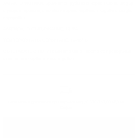
ХАРАКТЕРИСТИКИ: Брилянтен рубинено червен цвят. Щедър
и упорит аромат, с нотки на зрели червени плодове и сладки
подправки.
АЛКОХОЛНО СЪДЪРЖАНИЕ: 12,5%
ТЕМПЕРАТУРА НА СЕРВИРАНЕ: 16-18° C
СЪЧЕТАВАНЕ С ЯСТИЯ: Богато вино , което се препоръчва
с ястия от червени меса и дивеч.
Безплатна доставка
при поръчка над 76.69€ (150.00 лв.) за
София