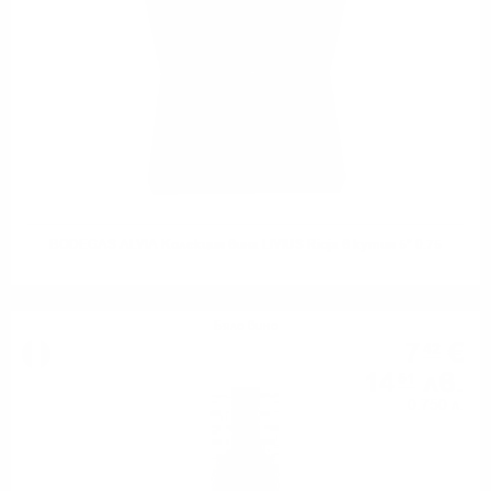
BODEGAS ALVIA Колекция вина LIVIUS Rioja в кутия 5* 0.75
Бяло вино
7
€
42
14
лв.
51
0.750 л.