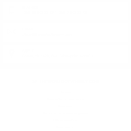
ТЕЛЕФОН:
+359 88 943 33 13
/
+359 2 943 33 13
E-MAIL:
office@theworldofwhisky.com
АДРЕС:
София, пк 1528, бул. "Искърско шосе" 7
ЗА THEWORLDOFWHISKY.COM
За нас
Доставки и плащания
Кариери
Защита на личните данни
Общи условия
Контакти