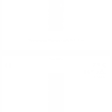
Mezzacorona Moscato Giallo DOC 0.75
Розе вино
7
€
42
14
лв.
51
0.750 л.