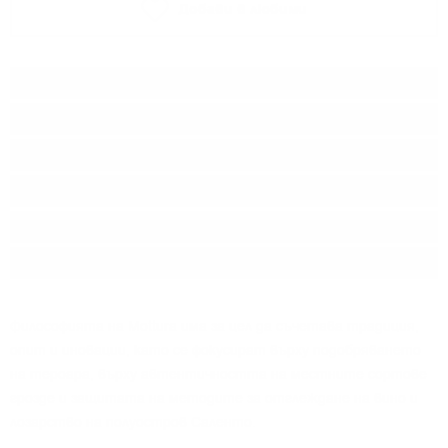
Добави в любими
Тип:
Червено вино
Сорт:
Негроамаро
Производител:
Mottura winery
Произход:
Италия
Регион:
Пулия I.G.T.
Разфасовка:
0.750
л.
Философията на Mottura има за цел да съчетава традиция,
опит и иновации, като се фокусират върху подобряването
на тероара, върху автентичността на местните сортове
грозде и защитата на методите за отглеждане на вино и
лозарство на полуостров Саленто.