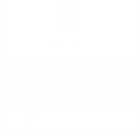
Mezzacorona Nerofino IGT 0.75
ИМАТЕ ВЪПРОСИ ОТНОСНО ВАШАТА ПОРЪЧКА
ИЛИ ПРОДУКТ?
Понеделник до Петък от 9:00 до 17:00 ч. (Без празниците).
ТЕЛЕФОН:
+359 88 943 33 13
/
+359 2 943 33 13
E-MAIL: