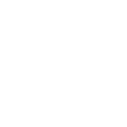
Бяло вино
7
€
62
14
лв.
90
0.750 л.
Maso di Mezzo Pinot Grigio Mezzacorona DOC 0.75
Червено вино
6
€
90