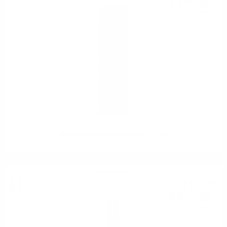
13
лв.
50
0.750 л.
Mottura Negroamaro Salento IGT 0.75
Червено вино
11
€
64
22
лв.
77
0.750 л.