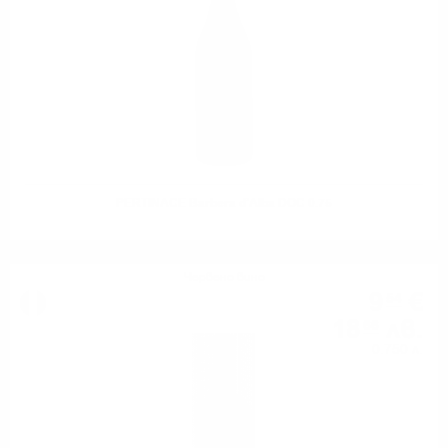
PERTINACE Barbera d’Alba DOC 0.75
Червено вино
9
€
54
18
лв.
66
0.750 л.