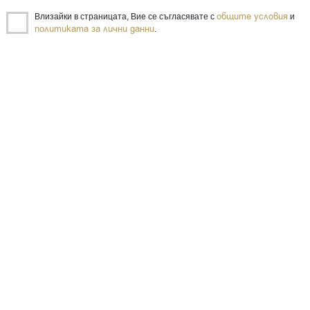
общите условия
Влизайки в страницата, Вие се съгласявате с
и
политиката за лични данни
.
Vinultra Riesling LITTLE BEAUTY Limited
Edition, Marlborough, New Zealand
Бяло вино
0.750 л.
Код: 0000003015
21
€
/
41
лв.
27
60
Цените са с ДДС