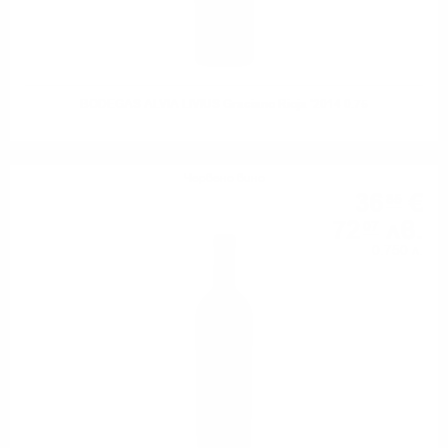
BODEGAS ALVIA LIVIUS Graciano Rioja '2014 0.75
Червено вино
36
€
85
72
лв.
07
0.750 л.