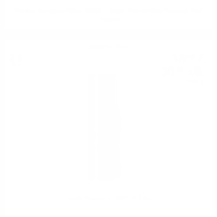
Vinultra Sauvignon Blanc INSIGHT Single Vineyard,Marlborough, New
Zealand
Десертни вина
15
€
76
30
лв.
82
0.500 л.
Feudo Arancio HEKATE IGT 0.5