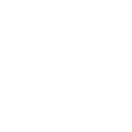
ИМАТЕ ВЪПРОСИ ОТНОСНО ВАШАТА ПОРЪЧКА
ИЛИ ПРОДУКТ?
Понеделник до Петък от 9:00 до 17:00 ч. (Без празниците).
ТЕЛЕФОН:
+359 88 943 33 13
/
+359 2 943 33 13
E-MAIL:
office@theworldofwhisky.com
АДРЕС:
София, пк 1528, бул. "Искърско шосе" 7