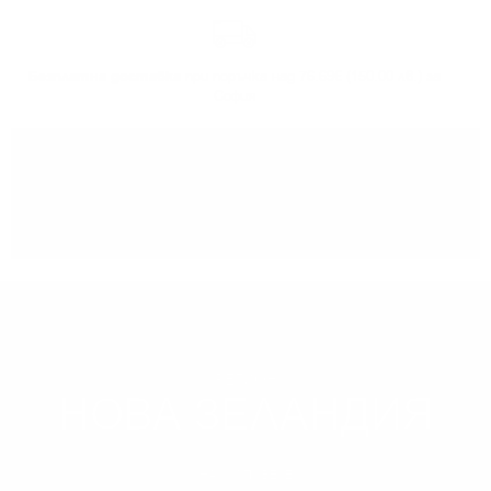
Безплатна доставка
при поръчка над 76.69€ (150.00 лв.) за
София
Може да
вземете поръчката
си от нашият склад в София
РЕГИОН
НОВА ЗЕЛАНДИЯ
НАУЧИ ПОВЕЧЕ