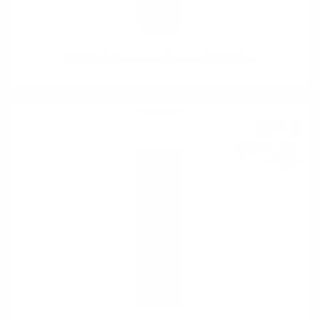
PERTINACE Barbaresco “Marcarini” DOCG 0.75
Бяло вино
12
€
75
24
лв.
94
0.750 л.