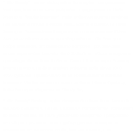
"Little Beauty" - линия ексклузивни вина идват от долината
Waihopai, които напълно разкриват традицията на Нова
Зеландия. "Малка красота" -така новозеландците нарекоха
най-малката птица в света Киви, която е символ на Нова
Зеландия. Разположено в подножието на могъщите Южни
Алпи,слънчевите лозя за производство на Little Beauty са
добре защитени от океанските ветрове.Произвеждат
много ограничени количества 0,00055% от общото годишно
производство на вино в света. Само 1,8 ха са сорт Ризлинг,
които на годишна база правят реколта едва около 3000-
4000 бутилки. Притежание са на независимата семейна
компания Vinultra начело с талантливата Евелин Фрейзър,
бивш винопроизводител на Cloudy Bay.
"Little Beauty" Riesling - ярко, експресивно бяло вино, което би
умилило сърцето и на най-изискания потребител. Използват
се само техники за 100% устойчиво лозарство. Гроздовете
се събират ръчно от лозя с добър дренаж, осигурен от
отлагания от глинеста почва, камъни и глина, и се