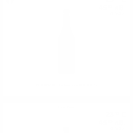
23
€
45
лв.
83
0.750 л.
PERTINACE Barbaresco DOCG 0.75
Бяло вино
23
€
43
45
лв.
83
0.750 л.