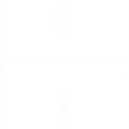
Castello di Querceto IL Querciolaia Colli della Toscana Central IGT
Червено вино
36
€
85
72
лв.
07
0.750 л.