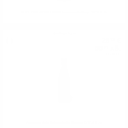
BODEGAS ALVIA LIVIUS Tempranillo Rioja '2010 0.75
Червено вино
28
€
23
55
лв.
21
0.750 л.
Amarone dela Valpolichella Marcati DOCG 0.75