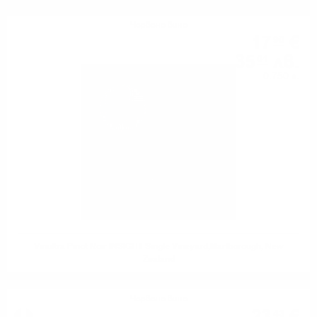
Червено вино
17
€
90
35
лв.
01
0.750 л.
Vinultra Pinot Noir INSIGHT Single Vineyard,Marlborough, New
Zealand
Червено вино
43