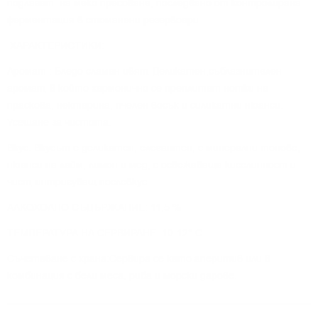
подлагат на меко пресоване, последвано от контролирана
ферментация в стоманени резервоари.
ХАРАКТЕРИСТИКИ:
Аромат : Бледо сламен цвят. Деликатен,съблазнителен
аромат, в който хармонично се преплитат нотки на
праскова, нектарина, пчелен восък и силикатни нюанси.
Усещане за чистота.
Вкус: Вкусът е деликатен, елегантен, с минерални тонове,
нюанси на лайм, лимон и мед, с освежаваща киселинност и
чист, интригуващ послевкус.
АЛКОХОЛНО СЪДЪРЖАНИЕ: 11,5 %
ТЕМПЕРАТУРА НА СЕРВИРАНЕ: 10-12° C
Съчетаване с храна:Сервира се като аперитив или в
комбинация с бели меса, риба и морски дарове.