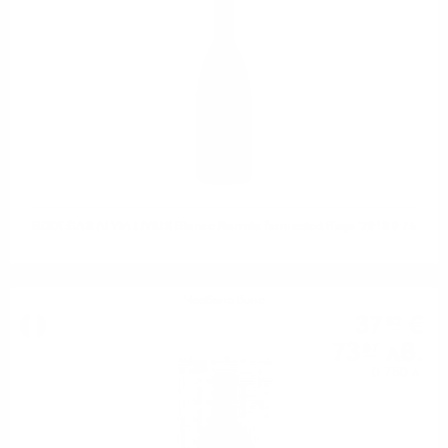
BODEGAS ALVIA LIVIUS Blanco Barrels fermented Rioja '2018 0.75
Червено вино
37
€
82
73
лв.
97
0.750 л.