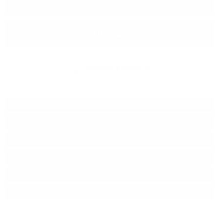
−
+
ПОРЪЧАЙ
Добави в любими
Тип:
Бяло вино
Сорт:
Ризлинг
Производител:
Vinultra Limited
Произход:
Нова Зеландия
Регион:
Марлборо
Разфасовка:
0.750
л.