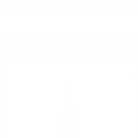
МОЖЕ ДА ОПИТАТЕ ОЩЕ
Червено вино
28
€
23
55
лв.
21
0.750 л.