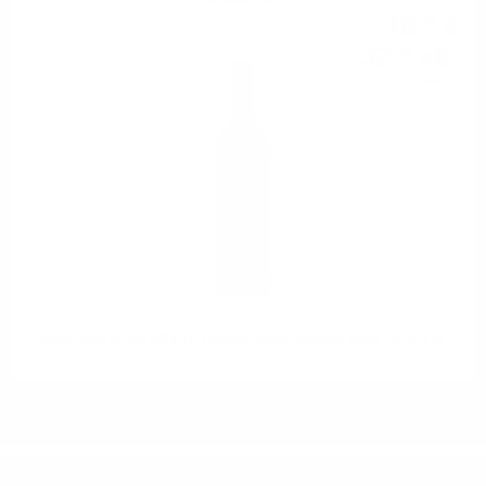
Червено вино
16
€
72
32
лв.
70
0.750 л.
BODEGAS ALVIA MILETO Limited Grand Reserva Rioja '2015 0.75