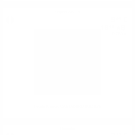
Червено вино
9
€
54
18
лв.
66
0.750 л.
Feudo Arancio CANTADORO DOC 0.75
Просеко