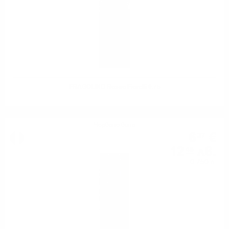
FRAGOLINO Rosso Fiorelli 0.75
Червено вино
6
€
37
12
лв.
46
0.750 л.