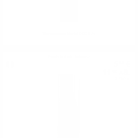
Mezzacorona Merlot DOC 0.75
Ready to drink - коктейл
5
€
84
11
лв.
42
0.750 л.