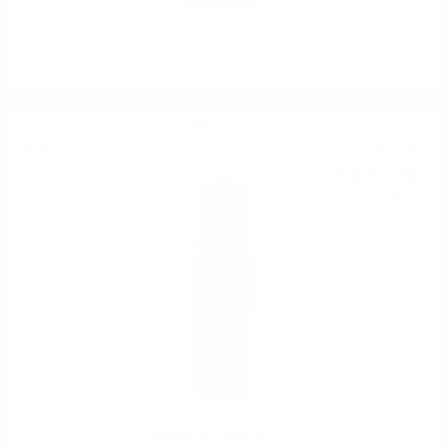
Bellini Fiorelli RTD Cocktail 0.75 / 7%
Червено вино
9
€
54
18
лв.
66
0.750 л.
SONoROSO Velvet IGT 0.75