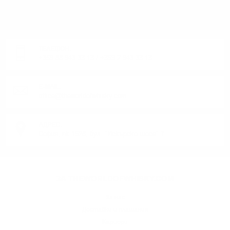
ИМАТЕ ВЪПРОСИ ОТНОСНО ВАШАТА ПОРЪЧКА
ИЛИ ПРОДУКТ?
Понеделник до Петък от 9:00 до 17:00 ч. (Без празниците).
ТЕЛЕФОН:
+359 88 943 33 13
/
+359 2 943 33 13
E-MAIL:
office@theworldofwhisky.com
АДРЕС:
София, пк 1528, бул. "Искърско шосе" 7
ЗА THEWORLDOFWHISKY.COM
За нас
Доставки и плащания
Кариери