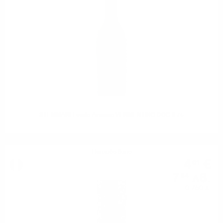
STEMMARI Feudo Arancio VERMENTINO DOC 0.75
Пенливо вино
4
€
01
7
лв.
84
0.750 л.