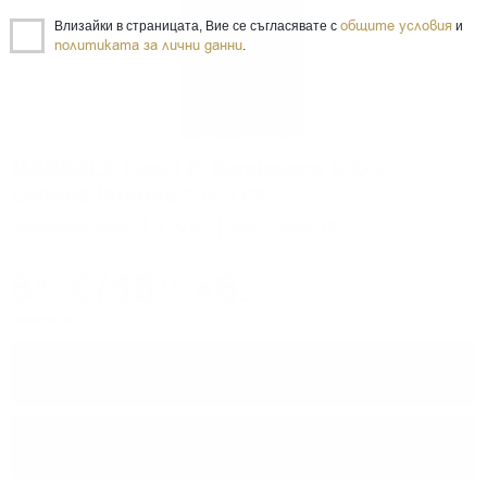
общите условия
Влизайки в страницата, Вие се съгласявате с
и
политиката за лични данни
.
MARSALA Fine I.P. Semisecco D.O.C.
Cantine Intorcia 1.0/ 17%
Подсилено вино
1.00 л.
Код: 040022197
8
€
/
16
лв.
57
76
Цените са с ДДС
−
+
ПОРЪЧАЙ