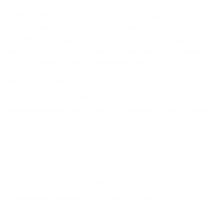
ХАРАКТЕРИСТИКИ: Престижно вино, благодарение на
високото качество на гроздето и традициите в ръчното
производство. Полученото вино се рафинира най-малко 12
месеца в дъбови бъчви, за да достигне типичните аромати.
Топъл, кехлибарен цвят и хармоничен вкус.
АЛКОХОЛНО СЪДЪРЖАНИЕ: 17%
ТЕМПЕРАТУРА НА СЕРВИРАНЕ: Сервира се на стайна
температура или леко охладено, с различни видове сладкиши
с вкус на бадеми и рикота.
Безплатна доставка
при поръчка над 76.69€ (150.00 лв.) за
София