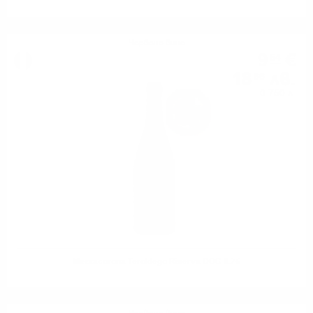
Червено вино
9
€
54
18
лв.
66
0.750 л.
Mezzacorona Teroldego Riserva DOC 0.75