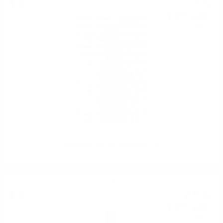
7
€
33
14
лв.
34
0.750 л.
Prosecco Extra Dry Toso DOC 0.75
Бяло вино
7
€
14
13
лв.
96
0.750 л.