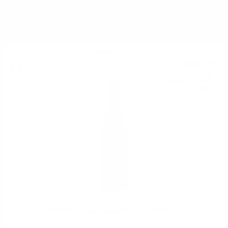
МОЖЕ ДА ОПИТАТЕ ОЩЕ
Червено вино
28
€
23
55
лв.
21
0.750 л.
PERTINACE Barbaresco “Nervo” DOCG 0.75