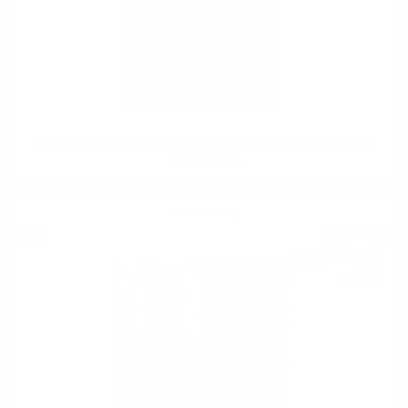
CAOL ILA 1991 32 YEARS OLD REFILL HOGSHEAD Hunter Laing
O&R 0.7 / 41%
Сингъл малц
82
€
32
161
лв.
00
0.700 л.