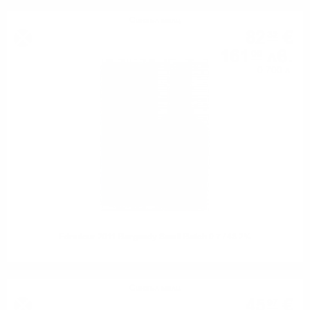
Сингъл малц
82
€
32
161
лв.
00
0.700 л.
Edradour 2011 Burgundy Small Batch 0.7 / 48.2%
Сингъл малц
45
€
97