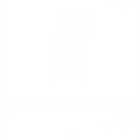
89
лв.
91
0.700 л.
Glenfarclas 12 YO 0.7/43%
Сингъл малц
63
€
91
125
лв.
00
0.700 л.