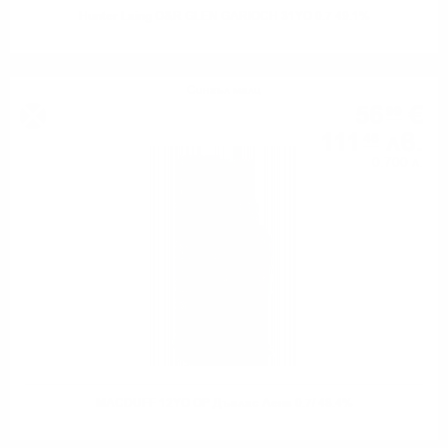
Hunter Laing O&R GLEN GARIOCH 31YO 0.7 49.1%
Сингъл малц
56
€
99
111
лв.
46
0.700 л.
MACDUFF 12YO OP Дъглас Ленг 0.7/ 48.4%