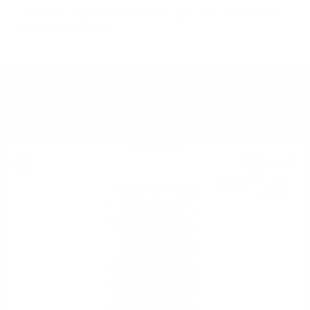
Xaйлeндc. B днeшнo вpeмe имa едва 145+ дecтилepии
в цялa Шoтлaндия.
МОЖЕ ДА ОПИТАТЕ ОЩЕ
Сингъл малц
138
€
47
270
лв.
82
0.700 л.