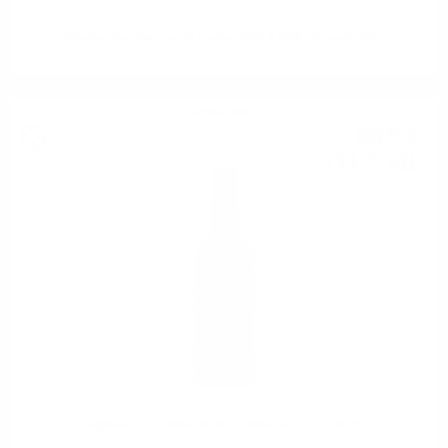
Glenfarclas The Family Casks 1994 0.7/50.5% cask 4337
Сингъл малц
56
€
99
111
лв.
46
0.700 л.
Signatory UCF MORTLACH 2008 15 YO 0.7 46.0%