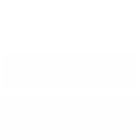
Безплатна доставка
при поръчка над 76.69€ (150.00 лв.) за
София
Може да
вземете поръчката
си от нашият склад в София
РЕГИОН
ШОТЛАНДИЯ