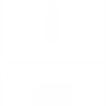
Signatory Caol Ila 2013 10Y O Small Batch#4 0.7 48.2%
Сингъл малц
685
€
47
1 340
лв.
67
0.700 л.