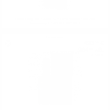
Hunter Laing OMC Caol Ila 13 YO 2010 Old Malt Cask 25th
Anniversary 0.7 50% SHERRY BUTT
Сингъл малц
493
€
18
964
лв.
58
0.700 л.