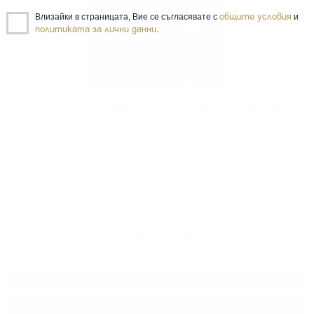
общите условия
Влизайки в страницата, Вие се съгласявате с
и
политиката за лични данни
.
Hunter Laing KINSHIP21 BUNNAHABHAIN 31
YO 0.7 46.9%
Сингъл малц
0.700 л.
Код: 0000002960
Добави в любими
Тип:
Сингъл малц
Дестилерия:
BUNNAHABHAIN