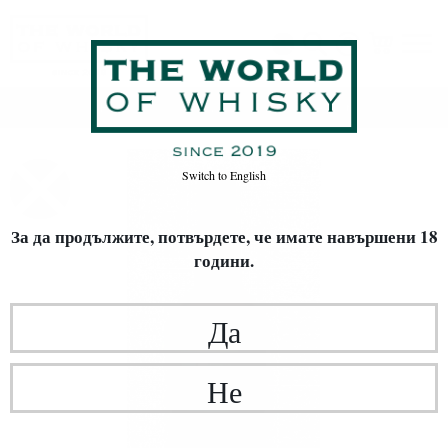
Начало
Уиски
ВИД УИСКИ
Single Malt
Switch to
English
За да продължите, потвърдете,
че имате навършени 18
години.
Да
Не