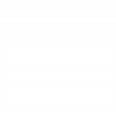
ИМАТЕ ВЪПРОСИ ОТНОСНО ВАШАТА ПОРЪЧКА
ИЛИ ПРОДУКТ?
Понеделник до Петък от 9:00 до 17:00 ч. (Без празниците).
ТЕЛЕФОН:
+359 88 943 33 13
/
+359 2 943 33 13
E-MAIL:
office@theworldofwhisky.com
АДРЕС:
София, пк 1528, бул. "Искърско шосе" 7