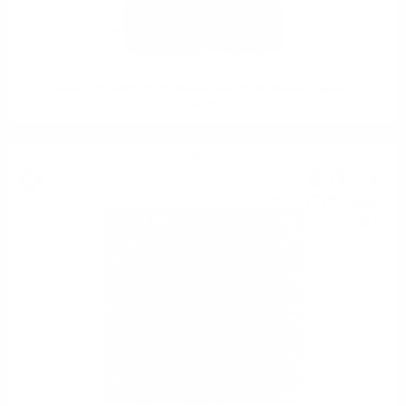
Edradour 2012/2023 11YO Merlot Cask #1 St.Michael Eppan 0.7 /
48.2%
Сингъл малц
651
€
37
1 273
лв.
97
0.700 л.